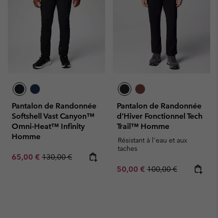
Pantalon de Randonnée
Pantalon de Randonnée
Softshell Vast Canyon™
d’Hiver Fonctionnel Tech
Omni-Heat™ Infinity
Trail™ Homme
Homme
Résistant à l'eau et aux
taches
Sale price:
Regular price:
65,00 €
130,00 €
Sale price:
Regular price:
50,00 €
100,00 €