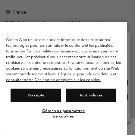
France
©
2026
Columbia Sportswear Europe SAS. 5 Rue de la Haye, Espace
Européen de l'entreprise 67300 Schiltigheim, France. Tous droits réservés.
Conditions d'utilisation
Conditions Générales de Vente
Ce site Web utilise des cookies internes et de tiers et autres
Garanties Légales
Politique de confidentialité
technologies pour personnaliser le contenu et les publicités,
fournir des fonctionnalités de réseaux sociaux et analyser notre
Veuillez sélectionner votre pays d’expédition et
Conditions d'utilisation - Membres
trafic. Veuillez préciser si vous acceptez notre utilisation de ces
votre langue
cookies via les options ci-dessous. Si vous refusez les cookies, les
Conditions D'utilisation - Contenu généré par l'utilisateur
Impressum
Achats en ligne disponibles
cookies strictement nécessaires au fonctionnement du site Web
Cookies
Public CBCR
seront tout de même utilisés.
Cliquez ici pour plus de détails et
consulter notre Déclaration complète sur les cookies.
Achat
United States
en
Service client: Lun - Sam de 9h à 13h et de 14h à 18h
(+)33159500000
ligne
J’accepte
Tout refuser
Achat
France
dispon
en
ligne
Gérer vos paramètres
Voir Tous Les Pays
dispon
de cookies
Menu
Rechercher
Connexion
Mini