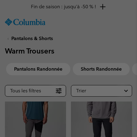
Fin de saison : jusqu'à -50 % !
SKIP
Columbia
TO
Sportswear
CONTENT
Pantalons & Shorts
SKIP
TO
Warm Trousers
MAIN
NAV
SKIP
Pantalons Randonnée
Shorts Randonnée
TO
SEARCH
Tous les filtres
Trier