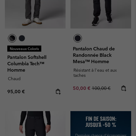
Pantalon Chaud de
Nouveaux Coloris
Randonnée Black
Pantalon Softshell
Mesa™ Homme
Columbia Tech™
Homme
Résistant à l'eau et aux
taches
Chaud
Sale price:
Regular price:
50,00 €
100,00 €
Regular price:
95,00 €
FIN DE SAISON:
JUSQU’À -50 %
Dernière chance d'économiser