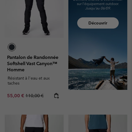
sur l'équipement outdoor.
Jusqu'au 06/09.
Découvrir
Pantalon de Randonnée
Softshell Vast Canyon™
Homme
Résistant à l'eau et aux
taches
Sale price:
Regular price:
55,00 €
110,00 €