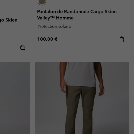
Pantalon de Randonnée Cargo Skien
Valley™ Homme
go Skien
Protection solaire
Regular price:
100,00 €