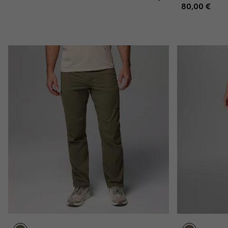
Regular pric
80,00 €