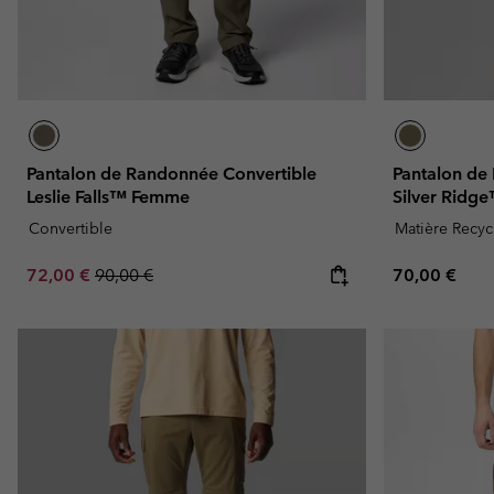
Pantalon de Randonnée Convertible
Pantalon de
Leslie Falls™ Femme
Silver Rid
Convertible
Matière Recyc
Sale price:
Regular price:
Regular pric
72,00 €
90,00 €
70,00 €