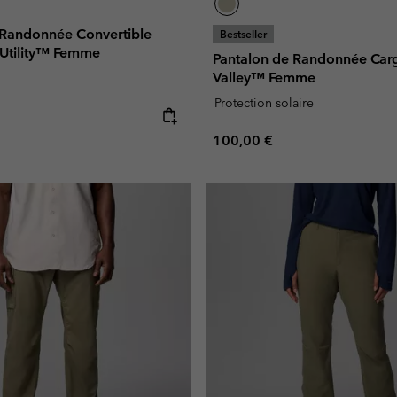
 Randonnée Convertible
Bestseller
 Utility™ Femme
Pantalon de Randonnée Car
Valley™ Femme
Protection solaire
e:
Regular price:
100,00 €