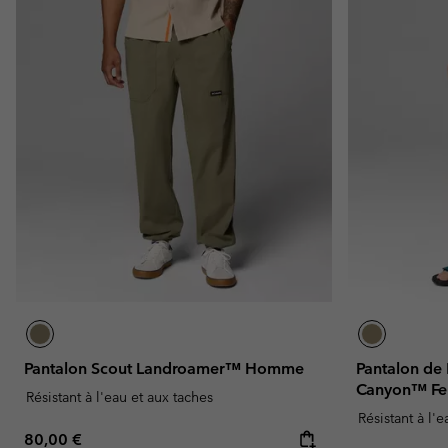
Pantalon Scout Landroamer™ Homme
Pantalon de
Canyon™ F
Résistant à l'eau et aux taches
Résistant à l'
Regular price:
80,00 €