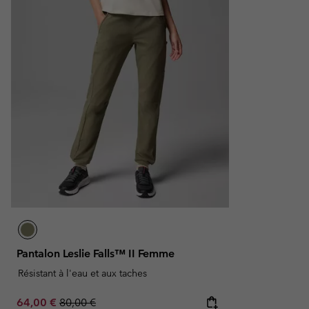
Pantalon Leslie Falls™ II Femme
Résistant à l'eau et aux taches
Sale price:
Regular price:
64,00 €
80,00 €