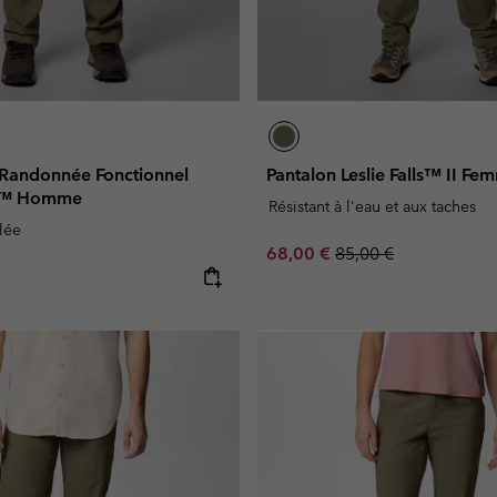
 Randonnée Fonctionnel
Pantalon Leslie Falls™ II Fe
ge™ Homme
Résistant à l'eau et aux taches
lée
Sale price:
Regular price:
68,00 €
85,00 €
e: