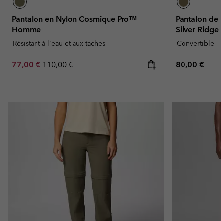
Pantalon en Nylon Cosmique Pro™
Pantalon de
Homme
Silver Ridge
Résistant à l'eau et aux taches
Convertible
Sale price:
Regular price:
Regular pric
77,00 €
110,00 €
80,00 €