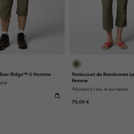
Silver Ridge™ II Homme
Pantacourt de Randonnée Les
Femme
dité
Résistant à l'eau et aux taches
e:
Regular price:
70,00 €