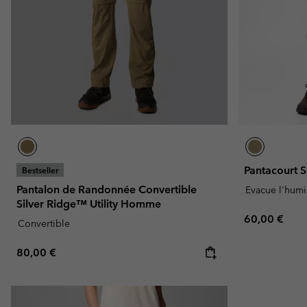
Pantacourt 
Bestseller
Pantalon de Randonnée Convertible
Evacue l'humi
Silver Ridge™ Utility Homme
Regular pric
60,00 €
Convertible
Regular price:
80,00 €