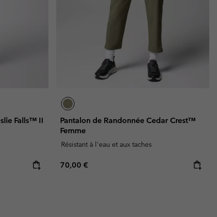
lie Falls™ II
Pantalon de Randonnée Cedar Crest™
Femme
Résistant à l'eau et aux taches
Regular price:
70,00 €