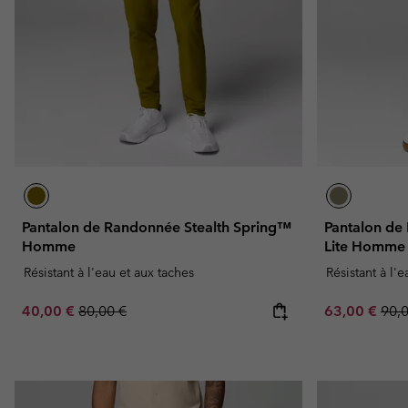
Omni-MAX™
Amaze™
Polaires
Polaires
Omni-MAX™
Polaires Techniques
Polaires Techniques
Polaires Sherpa
Polaires Sherpa
Polaires Casual
Polaires Casual
Polaires sans manche
Polaires sans manche
Pantalon de Randonnée Stealth Spring™
Pantalon d
Homme
Lite Homme
Résistant à l'eau et aux taches
Résistant à l'
Sale price:
Regular price:
Sale price:
Regu
40,00 €
80,00 €
63,00 €
90,