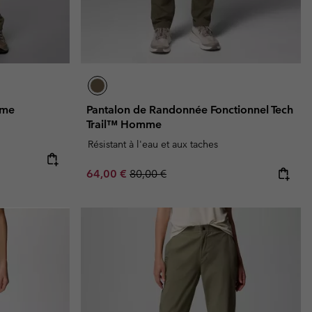
mme
Pantalon de Randonnée Fonctionnel Tech
Trail™ Homme
Résistant à l'eau et aux taches
Sale price:
Regular price:
64,00 €
80,00 €