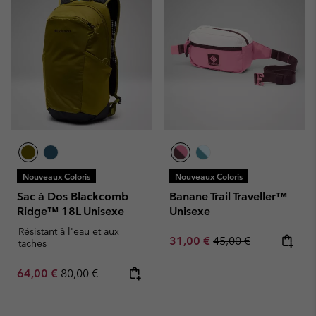
Nouveaux Coloris
Nouveaux Coloris
Sac à Dos Blackcomb
Banane Trail Traveller™
Ridge™ 18L Unisexe
Unisexe
Résistant à l'eau et aux
Sale price:
Regular price:
31,00 €
45,00 €
taches
Sale price:
Regular price:
64,00 €
80,00 €