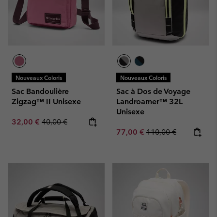
Nouveaux Coloris
Nouveaux Coloris
Sac Bandoulière
Sac à Dos de Voyage
Zigzag™ II Unisexe
Landroamer™ 32L
Unisexe
Sale price:
Regular price:
32,00 €
40,00 €
Sale price:
Regular price:
77,00 €
110,00 €