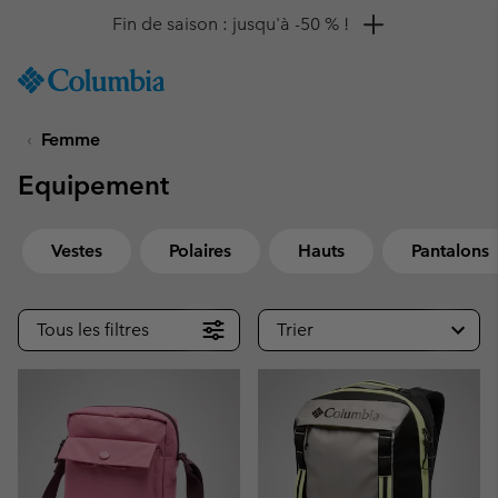
Remise de 10 % à saisir
SKIP
Columbia
TO
Sportswear
CONTENT
Femme
SKIP
TO
Equipement
MAIN
NAV
SKIP
Vestes
Polaires
Hauts
Pantalons
TO
SEARCH
Tous les filtres
Trier