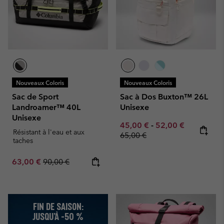
Nouveaux Coloris
Nouveaux Coloris
Sac de Sport
Sac à Dos Buxton™ 26L
Landroamer™ 40L
Unisexe
Unisexe
Minimum sale price:
Maximum sale pric
Regular pr
45,00 €
-
52,00 €
Résistant à l'eau et aux
65,00 €
taches
Sale price:
Regular price:
63,00 €
90,00 €
FIN DE SAISON:
JUSQU’À -50 %