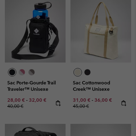
Sac Porte-Gourde Trail
Sac Cottonwood
Traveler™ Unisexe
Creek™ Unisexe
Minimum sale price:
Maximum sale price:
Regular price:
Minimum sale price:
Maximum sale pric
Regular pr
28,00 €
-
32,00 €
31,00 €
-
36,00 €
40,00 €
45,00 €