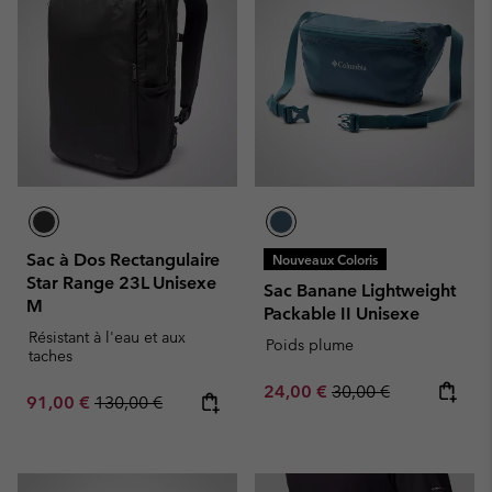
Sac à Dos Rectangulaire
Nouveaux Coloris
Star Range 23L Unisexe
Sac Banane Lightweight
M
Packable II Unisexe
Résistant à l'eau et aux
Poids plume
taches
Sale price:
Regular price:
24,00 €
30,00 €
Sale price:
Regular price:
91,00 €
130,00 €