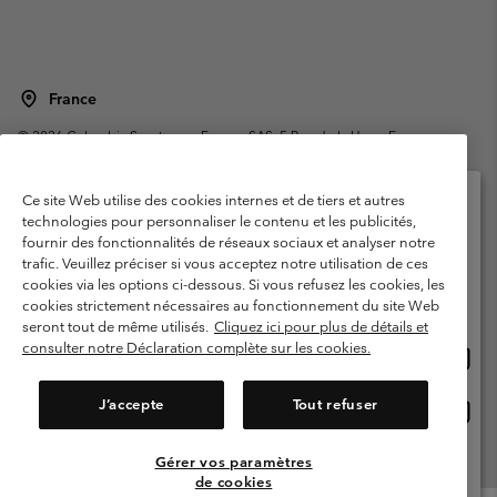
France
©
2026
Columbia Sportswear Europe SAS. 5 Rue de la Haye, Espace
Européen de l'entreprise 67300 Schiltigheim, France. Tous droits réservés.
Conditions d'utilisation
Conditions Générales de Vente
Ce site Web utilise des cookies internes et de tiers et autres
Garanties Légales
Politique de confidentialité
technologies pour personnaliser le contenu et les publicités,
fournir des fonctionnalités de réseaux sociaux et analyser notre
Veuillez sélectionner votre pays d’expédition et
Conditions d'utilisation - Membres
trafic. Veuillez préciser si vous acceptez notre utilisation de ces
votre langue
cookies via les options ci-dessous. Si vous refusez les cookies, les
Conditions D'utilisation - Contenu généré par l'utilisateur
Impressum
Achats en ligne disponibles
cookies strictement nécessaires au fonctionnement du site Web
Cookies
Public CBCR
seront tout de même utilisés.
Cliquez ici pour plus de détails et
consulter notre Déclaration complète sur les cookies.
Achat
United States
en
Service client: Lun - Sam de 9h à 13h et de 14h à 18h
(+)33159500000
ligne
J’accepte
Tout refuser
Achat
France
dispon
en
ligne
Gérer vos paramètres
Voir Tous Les Pays
dispon
de cookies