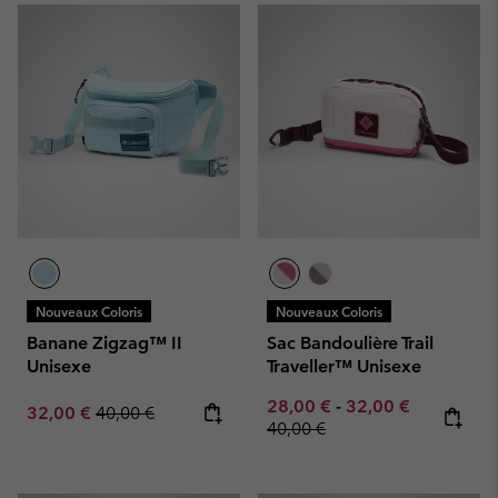
Nouveaux Coloris
Nouveaux Coloris
Banane Zigzag™ II
Sac Bandoulière Trail
Unisexe
Traveller™ Unisexe
Minimum sale price:
Maximum sale pric
Regular pr
28,00 €
-
32,00 €
Sale price:
Regular price:
32,00 €
40,00 €
40,00 €