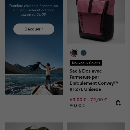
Dernière chance d'économiser
sur l'équipement outdoor.
Jusqu'au 06/09.
Découvrir
Nouveaux Coloris
Sac à Dos avec
Fermeture par
Enroulement Convey™
III 27L Unisexe
Minimum sale price:
Maximum sale pric
Regular pr
63,00 €
-
72,00 €
90,00 €