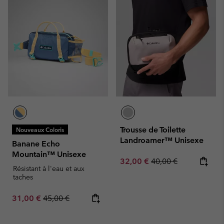
Trousse de Toilette
Nouveaux Coloris
Landroamer™ Unisexe
Banane Echo
Mountain™ Unisexe
Sale price:
Regular price:
32,00 €
40,00 €
Résistant à l'eau et aux
taches
Sale price:
Regular price:
31,00 €
45,00 €