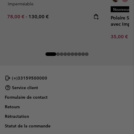
Imperméable
Nouveaux Co
Minimum sale price:
Maximum price:
78,00 €
-
130,00 €
Polaire S
avec Impr
Minimum sa
35,00 €
-
(+)33159500000
Service client
Formulaire de contact
Retours
Rétractation
Statut de la commande