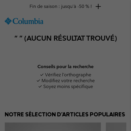
Fin de saison : jusqu'à -50 % !
SKIP
Columbia
TO
Sportswear
CONTENT
“ ” (AUCUN RÉSULTAT TROUVÉ)
SKIP
TO
MAIN
NAV
SKIP
Conseils pour la recherche
TO
✓ Vérifiez l’orthographe
SEARCH
✓ Modifiez votre recherche
✓ Soyez moins spécifique
NOTRE SÉLECTION D'ARTICLES POPULAIRES