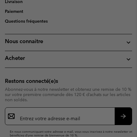
Livraison
Paiement
Questions fréquentes
Nous connaitre
Acheter
Restons connecté(e)s
Abonnez-vous à notre newsletter et obtenez une remise de 10 %
sur votre première commande dès 120 € d’achats sur les articles
non soldés.
Inscription
par
e-
S’abo
mail
En nous communiquant votre adresse e-mail, vous vous inscrivez à notre newsletter et
bénéficiez d’une remise de bienvenue de 10 %.