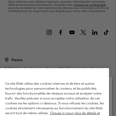
Nous utiliserons votre adresse e-mail pour vous tenir informé(e) des nouveautés,
offres et événements promotionnels. Consultez notre
politique de confidentialité
pour plus de détails sur notre traitement des données vous concernant à des fins de
marketing et sur les moyens dont vous disposez pour retirer votre consentement.
France
©
2026
Columbia Sportswear Europe SAS. 5 Rue de la Haye, Espace
Européen de l'entreprise 67300 Schiltigheim, France. Tous droits réservés.
Conditions d'utilisation
Conditions Générales de Vente
Ce site Web utilise des cookies internes et de tiers et autres
Garanties Légales
Politique de confidentialité
technologies pour personnaliser le contenu et les publicités,
fournir des fonctionnalités de réseaux sociaux et analyser notre
Veuillez sélectionner votre pays d’expédition et
Conditions d'utilisation - Membres
trafic. Veuillez préciser si vous acceptez notre utilisation de ces
votre langue
cookies via les options ci-dessous. Si vous refusez les cookies, les
Conditions D'utilisation - Contenu généré par l'utilisateur
Impressum
Achats en ligne disponibles
cookies strictement nécessaires au fonctionnement du site Web
Cookies
Public CBCR
seront tout de même utilisés.
Cliquez ici pour plus de détails et