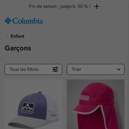
Fin de saison : jusqu'à -50 % !
SKIP
Columbia
TO
Sportswear
CONTENT
Enfant
SKIP
TO
Garçons
MAIN
NAV
SKIP
Tous les filtres
Trier
TO
SEARCH