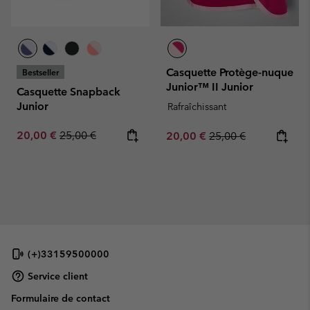
Casquette Protège-nuque
Bestseller
Junior™ II Junior
Casquette Snapback
Junior
Rafraîchissant
Sale price:
Regular price:
20,00 €
25,00 €
Sale price:
Regular price:
20,00 €
25,00 €
(+)33159500000
Service client
Formulaire de contact