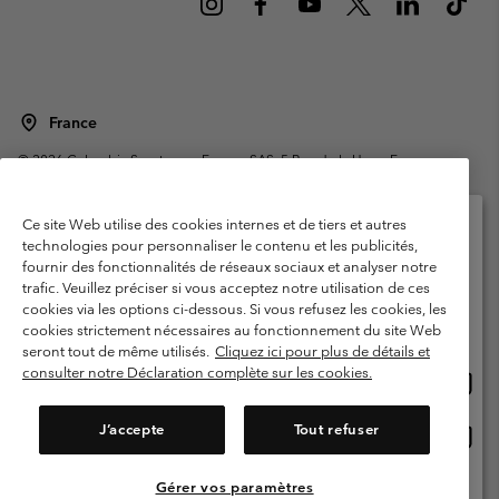
France
©
2026
Columbia Sportswear Europe SAS. 5 Rue de la Haye, Espace
Européen de l'entreprise 67300 Schiltigheim, France. Tous droits réservés.
Conditions d'utilisation
Conditions Générales de Vente
Ce site Web utilise des cookies internes et de tiers et autres
Garanties Légales
Politique de confidentialité
technologies pour personnaliser le contenu et les publicités,
fournir des fonctionnalités de réseaux sociaux et analyser notre
Veuillez sélectionner votre pays d’expédition et
Conditions d'utilisation - Membres
trafic. Veuillez préciser si vous acceptez notre utilisation de ces
votre langue
cookies via les options ci-dessous. Si vous refusez les cookies, les
Conditions D'utilisation - Contenu généré par l'utilisateur
Impressum
Achats en ligne disponibles
cookies strictement nécessaires au fonctionnement du site Web
Cookies
Public CBCR
seront tout de même utilisés.
Cliquez ici pour plus de détails et
consulter notre Déclaration complète sur les cookies.
Achat
United States
en
Service client: Lun - Sam de 9h à 13h et de 14h à 18h
(+)33159500000
ligne
J’accepte
Tout refuser
Achat
France
dispon
en
ligne
Gérer vos paramètres
Voir Tous Les Pays