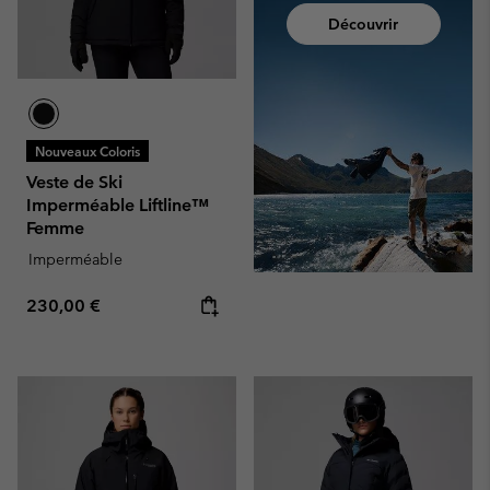
Découvrir
Nouveaux Coloris
Veste de Ski
Imperméable Liftline™
Femme
Imperméable
Regular price:
230,00 €