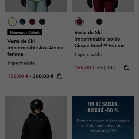
Veste de Ski
Nouveaux Coloris
Imperméable Isolée
Veste de Ski
Cirque Bowl™ Femme
Imperméable Ava Alpine
femme
Imperméable
Imperméable
Sale price:
Regular price:
165,00 €
330,00 €
Minimum sale price:
Maximum price:
100,00 €
-
200,00 €
FIN DE SAISON:
JUSQU’À -50 %
Dernière chance d'économiser
sur l'équipement outdoor.
Jusqu'au 06/09.