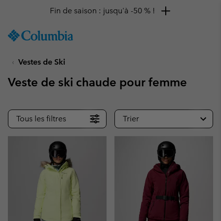
Fin de saison : jusqu'à -50 % !
SKIP
Columbia
TO
Sportswear
CONTENT
Vestes de Ski
SKIP
TO
Veste de ski chaude pour femme
MAIN
NAV
SKIP
Tous les filtres
Trier
TO
SEARCH