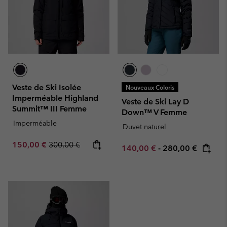
Veste de Ski Isolée
Nouveaux Coloris
Imperméable Highland
Veste de Ski Lay D
Summit™ III Femme
Down™ V Femme
Imperméable
Duvet naturel
Sale price:
Regular price:
150,00 €
300,00 €
Minimum sale price:
Maximum price:
140,00 €
-
280,00 €