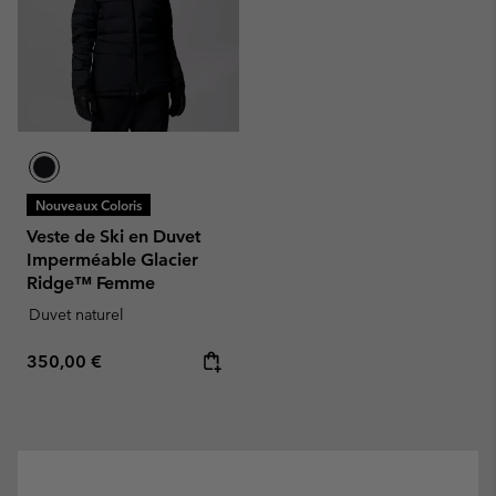
Nouveaux Coloris
Veste de Ski en Duvet
Imperméable Glacier
Ridge™ Femme
Duvet naturel
Regular price:
350,00 €
—