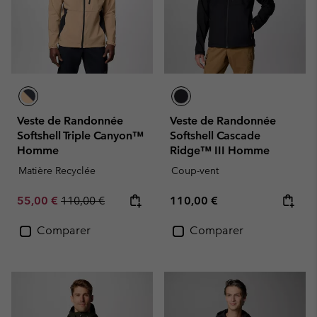
Veste de Randonnée
Veste de Randonnée
Softshell Triple Canyon™
Softshell Cascade
Homme
Ridge™ III Homme
Matière Recyclée
Coup-vent
Sale price:
Regular price:
Regular price:
55,00 €
110,00 €
110,00 €
Comparer
Comparer