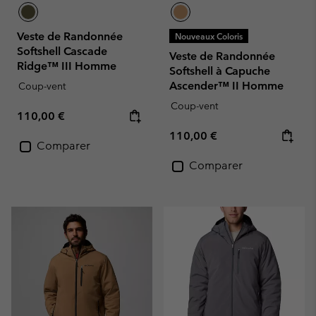
Veste de Randonnée
Nouveaux Coloris
Softshell Cascade
Veste de Randonnée
Ridge™ III Homme
Softshell à Capuche
Ascender™ II Homme
Coup-vent
Coup-vent
Regular price:
110,00 €
Regular price:
110,00 €
Comparer
Comparer