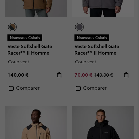
Nouveaux Coloris
Nouveaux Coloris
Veste Softshell Gate
Veste Softshell Gate
Racer™ II Homme
Racer™ II Homme
Coup-vent
Coup-vent
Regular price:
Sale price:
Regular price:
140,00 €
70,00 €
140,00 €
Comparer
Comparer