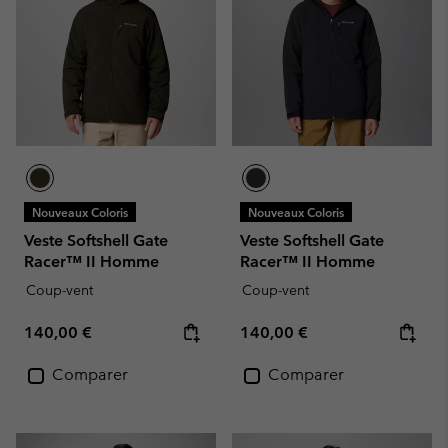
Nouveaux Coloris
Nouveaux Coloris
Veste Softshell Gate
Veste Softshell Gate
Racer™ II Homme
Racer™ II Homme
Coup-vent
Coup-vent
Regular price:
Regular price:
140,00 €
140,00 €
Comparer
Comparer