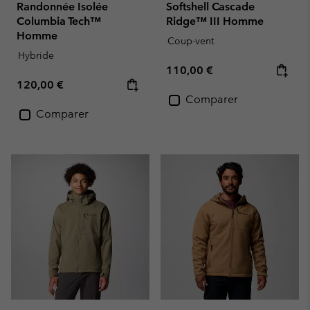
Randonnée Isolée
Softshell Cascade
Columbia Tech™
Ridge™ III Homme
Homme
Coup-vent
Hybride
Regular price:
110,00 €
Regular price:
120,00 €
Comparer
Comparer