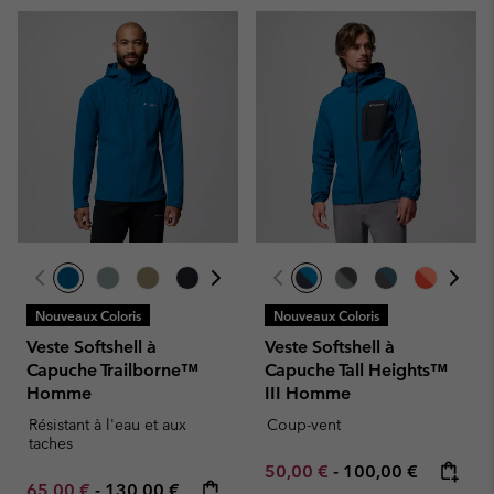
Nouveaux Coloris
Nouveaux Coloris
Veste Softshell à
Veste Softshell à
Capuche Trailborne™
Capuche Tall Heights™
Homme
III Homme
Résistant à l'eau et aux
Coup-vent
taches
Minimum sale price:
Maximum price:
50,00 €
-
100,00 €
Minimum sale price:
Maximum price:
65,00 €
-
130,00 €