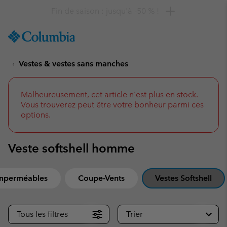
Remise de 10 % à saisir
SKIP
Columbia
TO
Sportswear
CONTENT
Vestes & vestes sans manches
SKIP
TO
MAIN
NAV
Malheureusement, cet article n'est plus en stock.
Vous trouverez peut être votre bonheur parmi ces
SKIP
options.
TO
SEARCH
Veste softshell homme
Imperméables
Coupe-Vents
Vestes Softshell
Tous les filtres
Trier