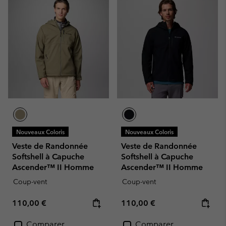
Nouveaux Coloris
Nouveaux Coloris
Veste de Randonnée
Veste de Randonnée
Softshell à Capuche
Softshell à Capuche
Ascender™ II Homme
Ascender™ II Homme
Coup-vent
Coup-vent
Regular price:
Regular price:
110,00 €
110,00 €
Comparer
Comparer