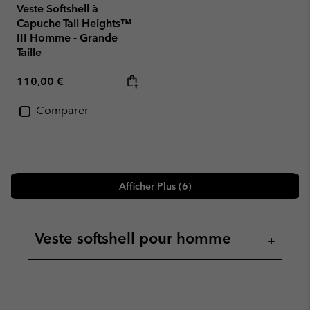
Veste Softshell à
Capuche Tall Heights™
III Homme - Grande
Taille
Regular price:
110,00 €
Comparer
Afficher Plus (6)
Veste softshell pour homme
+