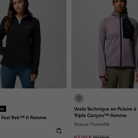
Veste Technique en Polaire à
is
Triple Canyon™ Femme
e Fast Trek™ II Femme
Evacue l'humidité
e:
Sale price:
Regular price:
63,00 €
90,00 €