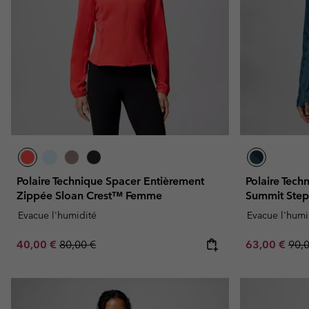
Polaire Technique Spacer Entièrement
Polaire Tech
Zippée Sloan Crest™ Femme
Summit Ste
Evacue l'humidité
Evacue l'humi
Sale price:
Regular price:
Sale price:
Regu
40,00 €
80,00 €
63,00 €
90,