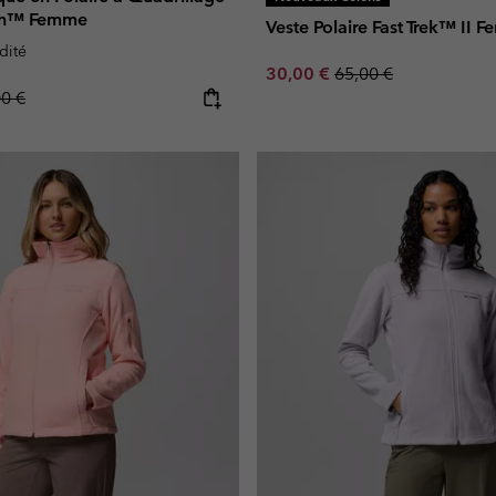
yon™ Femme
Veste Polaire Fast Trek™ II 
dité
Sale price:
Regular price:
30,00 €
65,00 €
lar price:
00 €