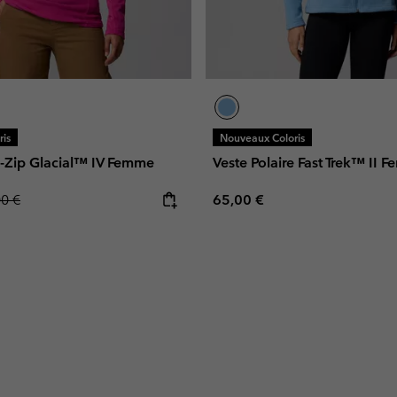
is
Nouveaux Coloris
i-Zip Glacial™ IV Femme
Veste Polaire Fast Trek™ II 
lar price:
Regular price:
00 €
65,00 €