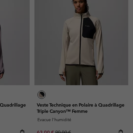
 Quadrillage
Veste Technique en Polaire à Quadrillage
Triple Canyon™ Femme
Evacue l'humidité
Sale price:
Regular price:
63,00 €
90,00 €