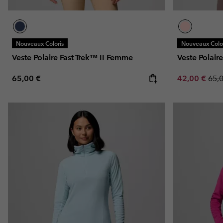
Nouveaux Coloris
Nouveaux Color
Veste Polaire Fast Trek™ II Femme
Veste Polair
Regular price:
Sale price:
Regu
65,00 €
42,00 €
65,