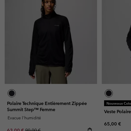
Polaire Technique Entièrement Zippée
Nouveaux Color
Summit Step™ Femme
Veste Polair
Evacue l'humidité
Regular pric
65,00 €
Sale price:
Regular price:
63,00 €
90,00 €