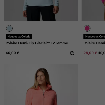
Nouveaux Coloris
Nouveaux Color
Polaire Demi-Zip Glacial™ IV Femme
Polaire Dem
Regular price:
Sale price:
Regu
40,00 €
28,00 €
40,