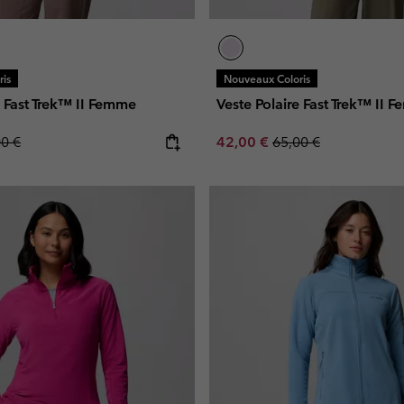
is
Nouveaux Coloris
e Fast Trek™ II Femme
Veste Polaire Fast Trek™ II 
lar price:
Sale price:
Regular price:
00 €
42,00 €
65,00 €