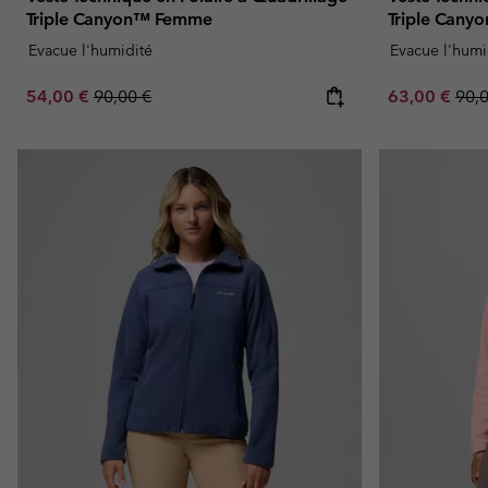
Triple Canyon™ Femme
Triple Can
Evacue l'humidité
Evacue l'humi
Sale price:
Regular price:
Sale price:
Regu
54,00 €
90,00 €
63,00 €
90,