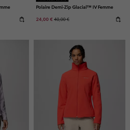
Femme
Polaire Demi-Zip Glacial™ IV Femme
Sale price:
Regular price:
24,00 €
40,00 €