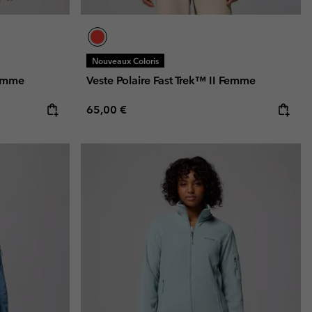
Nouveaux Coloris
Femme
Veste Polaire Fast Trek™ II Femme
Regular price:
65,00 €