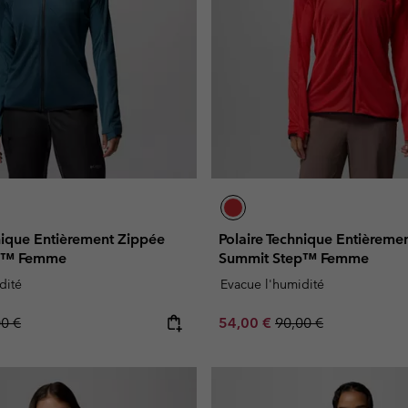
nique Entièrement Zippée
Polaire Technique Entièreme
p™ Femme
Summit Step™ Femme
dité
Evacue l'humidité
lar price:
Sale price:
Regular price:
00 €
54,00 €
90,00 €