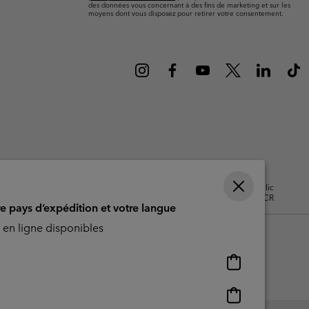
ours de cou
ours de cou
des données vous concernant à des fins de marketing et sur les
Guide Des Articles Imperméables
Guide Des Articles Imperméables
moyens dont vous disposez pour retirer votre consentement.
i & d'hiver
i & d'Hiver
 grandes tailles
articles femme
articles homme
isation - Contenu généré par
Impressum
Cookies
Public
CBCR
re pays d’expédition et votre langue
en ligne disponibles
Achats
en
ligne
Achats
disponibles
en