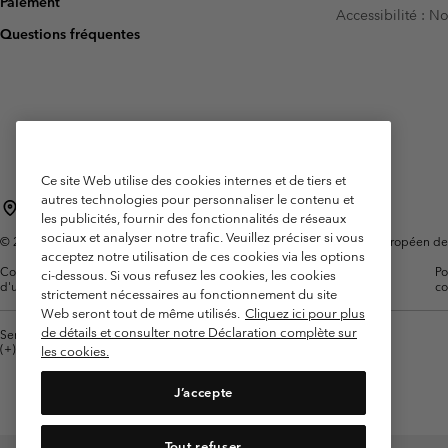
Paiement
Accessibilité : 
Omni-MAX™
Amaze™
Questions fréquentes
Polaires
Polaires
Omni-MAX™
Polaires Techniques
Polaires Techniques
Polaires Sherpa
Polaires Sherpa
Polaires Casual
Polaires Casual
Polaires sans manche
Polaires sans manche
Ce site Web utilise des cookies internes et de tiers et
autres technologies pour personnaliser le contenu et
France
les publicités, fournir des fonctionnalités de réseaux
sociaux et analyser notre trafic. Veuillez préciser si vous
©
2026
Columbia Sportswear Europe SAS. 5 Rue de la Haye, Espace Européen de l'e
acceptez notre utilisation de ces cookies via les options
Conditions
Conditions Générales de
Garanties
Po
ci-dessous. Si vous refusez les cookies, les cookies
d'utilisation
Vente
Légales
co
strictement nécessaires au fonctionnement du site
Web seront tout de même utilisés.
Cliquez ici pour plus
de détails et consulter notre Déclaration complète sur
Service client: Lun - Sam de 9h à 13h et de 14h à 18h
(+)33159500000
les cookies.
J’accepte
Tout refuser