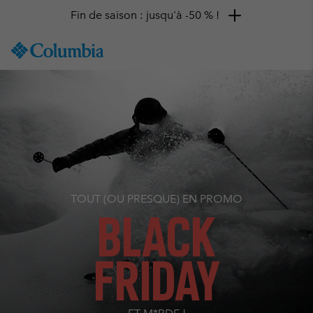
Fin de saison : jusqu'à -50 % !
SKIP
Columbia
TO
Sportswear
CONTENT
SKIP
TO
MAIN
NAV
SKIP
TO
SEARCH
TOUT (OU PRESQUE) EN PROMO
BLACK
FRIDAY