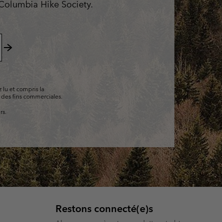
 Columbia Hike Society.
ours de cou
ours de cou
Guide Des Articles Imperméables
Guide Des Articles Imperméables
i & d'hiver
i & d'Hiver
 grandes tailles
articles femme
S’abonner
articles homme
 lu et compris la
 des fins commerciales.
rs.
Restons connecté(e)s