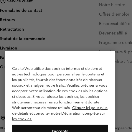
Service client
Notre histoire
Formulaire de contact
Offres d'emploi
Retours
Responsabilité d'
Rétractation
Devenez affilié
Statut de la commande
Programme d’entr
Livraison
Investisseurs & p
Paiement
Accessibilité : 
Questions fréquentes
Ce site Web utilise des cookies internes et de tiers et
autres technologies pour personnaliser le contenu et
les publicités, fournir des fonctionnalités de réseaux
sociaux et analyser notre trafic. Veuillez préciser si vous
acceptez notre utilisation de ces cookies via les options
ci-dessous. Si vous refusez les cookies, les cookies
strictement nécessaires au fonctionnement du site
Web seront tout de même utilisés.
Cliquez ici pour plus
de détails et consulter notre Déclaration complète sur
France
les cookies.
©
2026
Columbia Sportswear Europe SAS. 5 Rue de la Haye, Espace Européen de l'e
J’accepte