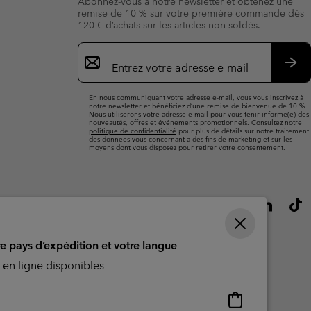
Abonnez-vous à notre newsletter et obtenez une
remise de 10 % sur votre première commande dès
120 € d’achats sur les articles non soldés.
Inscription
par
e-
S’a
mail
En nous communiquant votre adresse e-mail, vous vous inscrivez à
notre newsletter et bénéficiez d’une remise de bienvenue de 10 %.
Nous utiliserons votre adresse e-mail pour vous tenir informé(e) des
nouveautés, offres et événements promotionnels. Consultez notre
politique de confidentialité
pour plus de détails sur notre traitement
des données vous concernant à des fins de marketing et sur les
moyens dont vous disposez pour retirer votre consentement.
re pays d’expédition et votre langue
en ligne disponibles
Achats