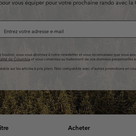
pour vous équiper pour votre prochaine rando avec la
Bonnets & T
Bonnets & T
Pantalons Casual
Leggings
Polaires
Gants de Sk
Gants de Sk
Shorts Casual
Pantalons Casual
ription
Pantalons de Ski
Shorts Casual
Vêtements
Tous les 
Jupes-Shorts & Robes
Couches de base &
Tous les 
l
Pantalons de Ski
chaussettes
s
s
le bouton, vous vous abonnez à notre newsletter et vous reconnaissez que vous avez
Sous-Vêtements Techniques
Couches de base &
ialité de Columbia
et vous consentez au traitement de vos données personnelles à
chaussettes
Chaussettes
alable sur les articles à prix plein. Non compatible avec d'autres promotions en cou
Sous-vêtements
Sous-Vêtements Techniques
Chaussettes
tre
Acheter