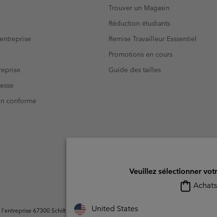
Trouver un Magasin
Réduction étudiants
entreprise
Remise Travailleur Esssentiel
Promotions en cours
eprise
Guide des tailles
resse
Non conforme
Veuillez sélectionner vot
Achats 
United States
ntreprise 67300 Schiltigheim, France. Tous droits réservés.