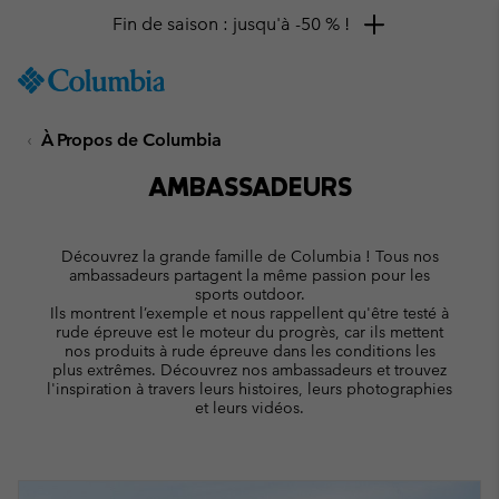
Remise de 10 % à saisir
SKIP
Columbia
TO
Sportswear
CONTENT
À Propos de Columbia
SKIP
TO
AMBASSADEURS
MAIN
NAV
SKIP
Découvrez la grande famille de Columbia ! Tous nos
TO
ambassadeurs partagent la même passion pour les
SEARCH
sports outdoor.
Ils montrent l’exemple et nous rappellent qu'être testé à
rude épreuve est le moteur du progrès, car ils mettent
nos produits à rude épreuve dans les conditions les
plus extrêmes. Découvrez nos ambassadeurs et trouvez
l'inspiration à travers leurs histoires, leurs photographies
et leurs vidéos.