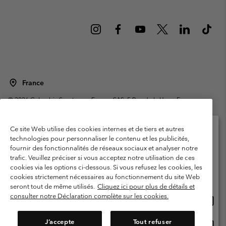
France
©
2026
Columbia Sportswear Europe SAS. 5 Rue de la Haye, Espace
Européen de l'entreprise 67300 Schiltigheim, France. Tous droits réservés.
Conditions d'utilisation
Conditions Générales de Vente
Ce site Web utilise des cookies internes et de tiers et autres
Garanties Légales
Politique de confidentialité
technologies pour personnaliser le contenu et les publicités,
fournir des fonctionnalités de réseaux sociaux et analyser notre
Veuillez sélectionner votre pays d’expédition et
Conditions d'utilisation - Membres
trafic. Veuillez préciser si vous acceptez notre utilisation de ces
votre langue
cookies via les options ci-dessous. Si vous refusez les cookies, les
Conditions D'utilisation - Contenu généré par l'utilisateur
Impressum
Achats en ligne disponibles
cookies strictement nécessaires au fonctionnement du site Web
Cookies
Public CBCR
seront tout de même utilisés.
Cliquez ici pour plus de détails et
consulter notre Déclaration complète sur les cookies.
Achat
United States
en
Service client: Lun - Sam de 9h à 13h et de 14h à 18h
(+)33159500000
ligne
J’accepte
Tout refuser
Achat
France