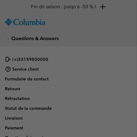
Fin de saison : jusqu'à -50 % !
SKIP
Columbia
TO
Sportswear
CONTENT
Questions & Answers
SKIP
TO
MAIN
NAV
(+)33159500000
SKIP
Service client
TO
Formulaire de contact
SEARCH
Retours
Rétractation
Statut de la commande
Livraison
Paiement