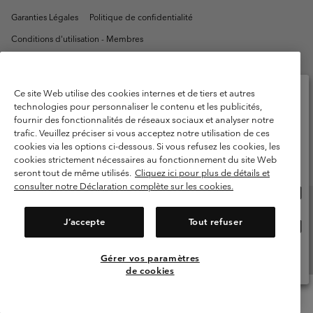
Garanties Légales
Politique de confidentialité
Conditions d'utilisation - Membres
Conditions D'utilisation - Contenu généré par l'utilisateur
Impressum
Cookies
Public CBCR
Ce site Web utilise des cookies internes et de tiers et autres
technologies pour personnaliser le contenu et les publicités,
Service client: Lun - Sam de 9h à 13h et de 14h à 18h
fournir des fonctionnalités de réseaux sociaux et analyser notre
Veuillez sélectionner votre pays d’expédition et
(+)33159500000
trafic. Veuillez préciser si vous acceptez notre utilisation de ces
votre langue
cookies via les options ci-dessous. Si vous refusez les cookies, les
Achats en ligne disponibles
cookies strictement nécessaires au fonctionnement du site Web
seront tout de même utilisés.
Cliquez ici pour plus de détails et
consulter notre Déclaration complète sur les cookies.
Acha
United States
en
ligne
J’accepte
Tout refuser
Acha
France
dispo
en
ligne
Gérer vos paramètres
Voir Tous Les Pays
dispo
de cookies
Menu
Rechercher
Connexion
Mini