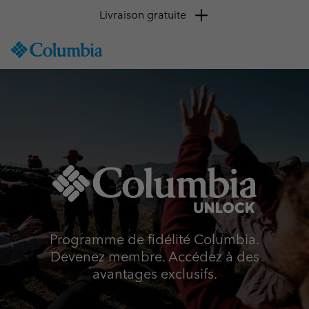
Livraison gratuite
SKIP
Columbia
TO
Sportswear
CONTENT
SKIP
TO
MAIN
NAV
SKIP
TO
SEARCH
Programme de fidélité Columbia.
Devenez membre. Accédez à des
avantages exclusifs.