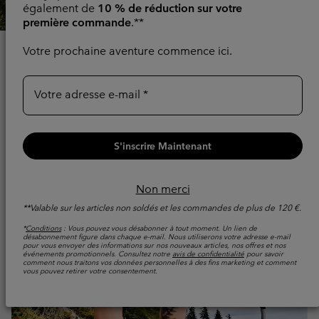
également de
10 % de réduction sur votre
première commande
.**
Votre prochaine aventure commence ici.
POURQUOI
REJOINDRE
Votre adresse e-mail
COLUMBIA UNLOCK ?
S'inscrire Maintenant
Parce que plus d'aventure devrait s'accompagner de
plus d'avantages. Columbia UNLOCK vous donne accès
à des événements exclusifs, à des offres réservées aux
Non merci
membres, à des produits en accès anticipé et à des
**Valable sur les articles non soldés et les commandes de plus de 120 €.
avantages exclusifs. Soit un concentré de ce que vous
aimez déjà.
*
Conditions
: Vous pouvez vous désabonner à tout moment. Un lien de
désabonnement figure dans chaque e-mail. Nous utiliserons votre adresse e-mail
pour vous envoyer des informations sur nos nouveaux articles, nos offres et nos
événements promotionnels. Consultez notre
avis de confidentialité
pour savoir
S’inscrire Ou Se Connecter
comment nous traitons vos données personnelles à des fins marketing et comment
vous pouvez retirer votre consentement.