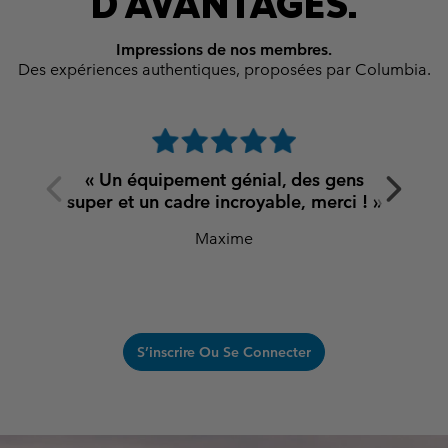
D'AVANTAGES.
Impressions de nos membres.
Des expériences authentiques, proposées par Columbia.
Previous
Next
« Un équipement génial, des gens
Slide
Slide
super et un cadre incroyable, merci ! »
Maxime
S’inscrire Ou Se Connecter
S25 Summer men