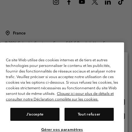
France
©
2026
Columbia Sportswear Europe SAS. 5 Rue de la Haye, Espace
Européen de l'entreprise 67300 Schiltigheim, France. Tous droits réservés.
Conditions d'utilisation
Conditions Générales de Vente
Ce site Web utilise des cookies internes et de tiers et autres
Garanties Légales
Politique de confidentialité
technologies pour personnaliser le contenu et les publicités,
fournir des fonctionnalités de réseaux sociaux et analyser notre
Veuillez sélectionner votre pays d’expédition et
Conditions d'utilisation - Membres
trafic. Veuillez préciser si vous acceptez notre utilisation de ces
votre langue
cookies via les options ci-dessous. Si vous refusez les cookies, les
Conditions D'utilisation - Contenu généré par l'utilisateur
Impressum
Achats en ligne disponibles
cookies strictement nécessaires au fonctionnement du site Web
Cookies
Public CBCR
seront tout de même utilisés.
Cliquez ici pour plus de détails et
consulter notre Déclaration complète sur les cookies.
Achat
United States
en
Service client: Lun - Sam de 9h à 13h et de 14h à 18h
(+)33159500000
ligne
J’accepte
Tout refuser
Achat
France
dispon
en
ligne
Gérer vos paramètres