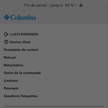
Fin de saison : jusqu'à -50 % !
SKIP
Columbia
TO
Sportswear
CONTENT
SKIP
(+)33159500000
TO
MAIN
Service client
NAV
Formulaire de contact
SKIP
Retours
TO
SEARCH
Rétractation
Statut de la commande
Livraison
Paiement
Questions fréquentes