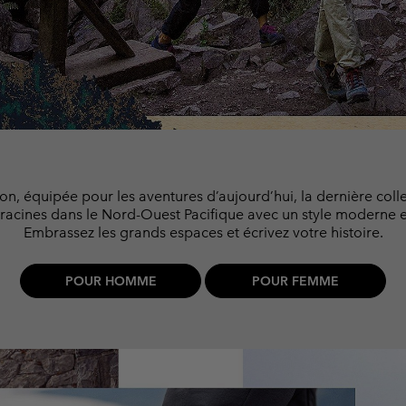
Bonnets & T
Bonnets & T
Pantalons Casual
Leggings
Polaires
Gants de Sk
Gants de Sk
Shorts Casual
Pantalons Casual
Pantalons de Ski
Shorts Casual
Vêtements
Tous les 
Jupes-Shorts & Robes
Couches de base &
Tous les 
Pantalons de Ski
chaussettes
s
s
Sous-Vêtements Techniques
Couches de base &
chaussettes
ion, équipée pour les aventures d’aujourd’hui, la dernière col
Chaussettes
racines dans le Nord-Ouest Pacifique avec un style moderne e
Sous-vêtements
Sous-Vêtements Techniques
Embrassez les grands espaces et écrivez votre histoire.
Chaussettes
POUR HOMME
POUR FEMME