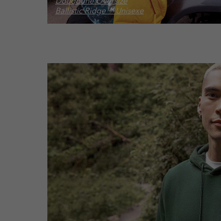
Doudoune Oversize
Ballistic Ridge™ Unisexe