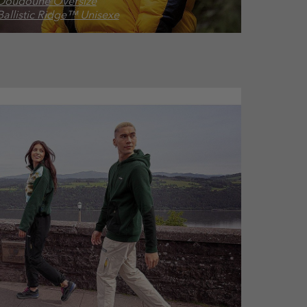
Doudoune Oversize
Ballistic Ridge™ Unisexe