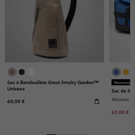
Sac à Bandoulière Great Smoky Garden™
Nouveaux Co
Unisexe
Sac de Sp
Résistant à 
Regular price:
60,00 €
Minimum sa
63,00 €
-