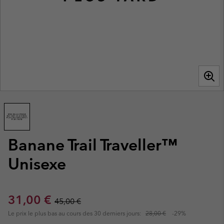
Banane Trail Traveller™
Unisexe
Sale price:
Regular price:
31,00 €
45,00 €
Le prix le plus bas au cours des 30 derniers jours:
28,00 €
-29%