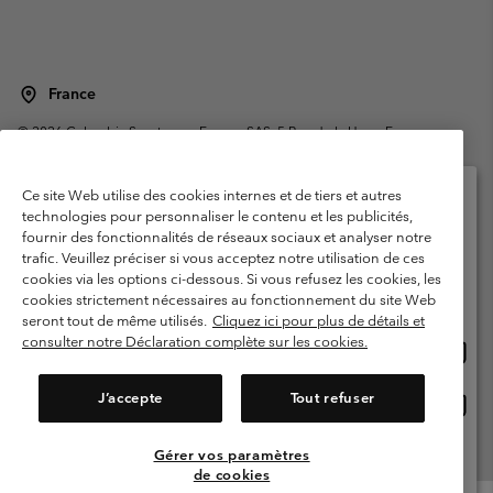
France
©
2026
Columbia Sportswear Europe SAS. 5 Rue de la Haye, Espace
Européen de l'entreprise 67300 Schiltigheim, France. Tous droits réservés.
Conditions d'utilisation
Conditions Générales de Vente
Ce site Web utilise des cookies internes et de tiers et autres
Garanties Légales
Politique de confidentialité
technologies pour personnaliser le contenu et les publicités,
fournir des fonctionnalités de réseaux sociaux et analyser notre
Veuillez sélectionner votre pays d’expédition et
Conditions d'utilisation - Membres
trafic. Veuillez préciser si vous acceptez notre utilisation de ces
votre langue
cookies via les options ci-dessous. Si vous refusez les cookies, les
Conditions D'utilisation - Contenu généré par l'utilisateur
Impressum
Achats en ligne disponibles
cookies strictement nécessaires au fonctionnement du site Web
Cookies
Public CBCR
seront tout de même utilisés.
Cliquez ici pour plus de détails et
consulter notre Déclaration complète sur les cookies.
Achat
United States
en
Service client: Lun - Sam de 9h à 13h et de 14h à 18h
(+)33159500000
ligne
J’accepte
Tout refuser
Achat
France
dispon
en
ligne
Gérer vos paramètres
Voir Tous Les Pays
dispon
de cookies