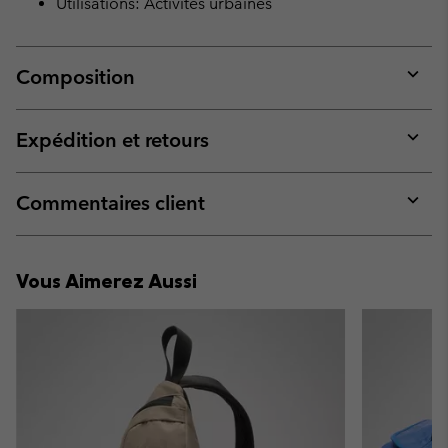
Utilisations: Activités urbaines
Composition
Expan
or
collap
Expédition et retours
sectio
Expan
or
collap
Commentaires client
sectio
Expan
or
collap
Vous Aimerez Aussi
sectio