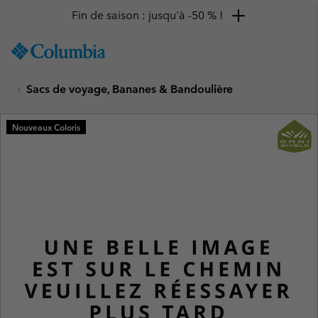
Fin de saison : jusqu'à -50 % !
SKIP
Columbia
TO
Sportswear
CONTENT
Sacs de voyage, Bananes & Bandoulière
SKIP
TO
MAIN
Nouveaux Coloris
NAV
SKIP
TO
SEARCH