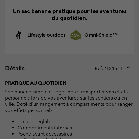
Un sac banane pratique pour les aventures
du quotidien.
Lifestyle outdoor
Omni-Shield™
Détails
Réf.
2121511
Expan
or
PRATIQUE AU QUOTIDIEN
collap
Sac banane simple et léger pour transporter vos effets
sectio
personnels lors de vos aventures sur les sentiers ou en
ville. Doté d’un rangement à compartiments pour ranger
vos effets personnels.
Lanière réglable
Compartiments internes
Poche avant accessoires