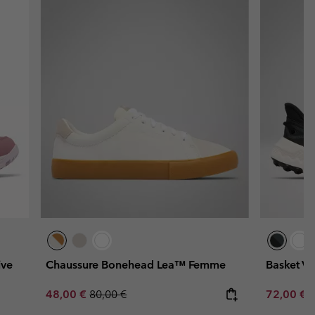
ive
Chaussure Bonehead Lea™ Femme
Basket V
Sale price:
Regular price:
Sale price
R
48,00 €
80,00 €
72,00 €
9