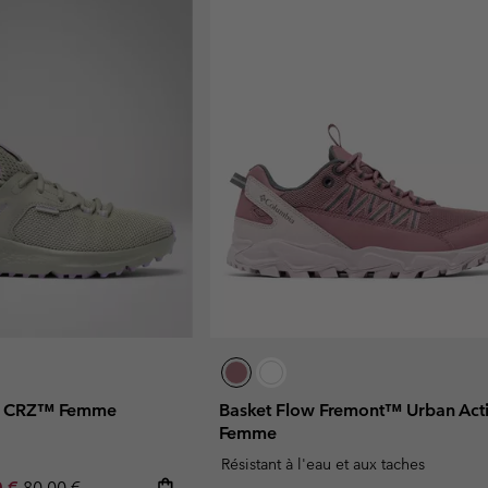
ny CRZ™ Femme
Basket Flow Fremont™ Urban Act
Femme
Résistant à l'eau et aux taches
rice:
um sale price:
Regular price:
0 €
80,00 €