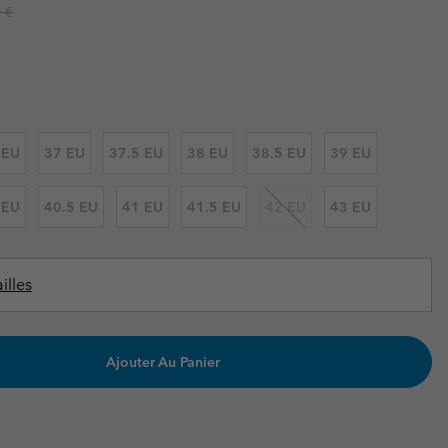
ours de cou
ours de cou
r price:
 €
Guide Des Articles Imperméables
Guide Des Articles Imperméables
i & d'hiver
i & d'Hiver
 grandes tailles
articles femme
articles homme
 EU
37 EU
37.5 EU
38 EU
38.5 EU
39 EU
 EU
40.5 EU
41 EU
41.5 EU
42 EU
43 EU
illes
Ajouter Au Panier