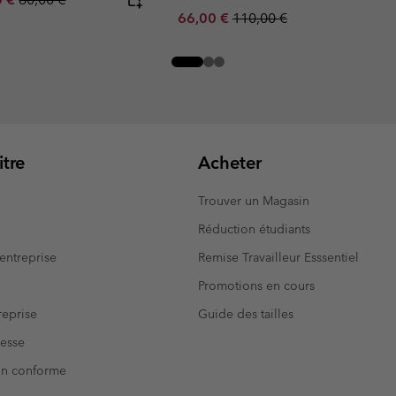
Sale price:
Regular price:
66,00 €
110,00 €
tre
Acheter
Trouver un Magasin
Réduction étudiants
entreprise
Remise Travailleur Esssentiel
Promotions en cours
eprise
Guide des tailles
resse
Non conforme