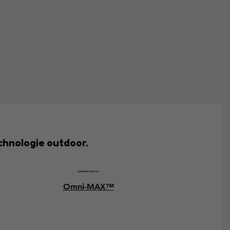
chnologie outdoor.
Omni-MAX™