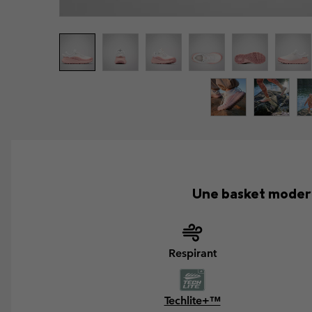
Une basket modern
Respirant
Techlite+™