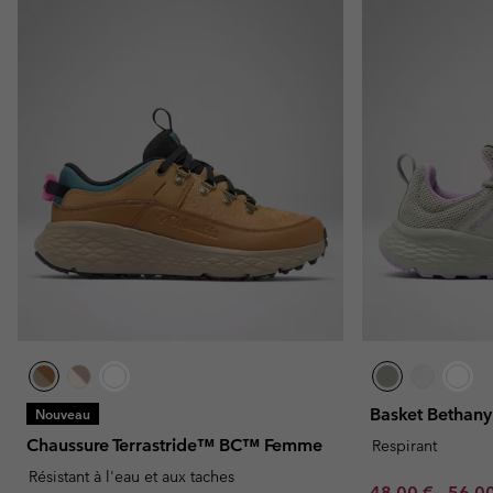
Basket Betha
Nouveau
Chaussure Terrastride™ BC™ Femme
Respirant
Résistant à l'eau et aux taches
Minimum sale p
Maxim
48,00 €
-
56,0