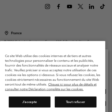
France
©
2026
Columbia Sportswear Europe SAS. 5 Rue de la Haye, Espace
Européen de l'entreprise 67300 Schiltigheim, France. Tous droits réservés.
Conditions d'utilisation
Conditions Générales de Vente
Ce site Web utilise des cookies internes et de tiers et autres
Garanties Légales
Politique de confidentialité
technologies pour personnaliser le contenu et les publicités,
fournir des fonctionnalités de réseaux sociaux et analyser notre
Veuillez sélectionner votre pays d’expédition et
Conditions d'utilisation - Membres
trafic. Veuillez préciser si vous acceptez notre utilisation de ces
votre langue
cookies via les options ci-dessous. Si vous refusez les cookies, les
Conditions D'utilisation - Contenu généré par l'utilisateur
Impressum
Achats en ligne disponibles
cookies strictement nécessaires au fonctionnement du site Web
Cookies
Public CBCR
seront tout de même utilisés.
Cliquez ici pour plus de détails et
consulter notre Déclaration complète sur les cookies.
Achat
United States
en
Service client: Lun - Sam de 9h à 13h et de 14h à 18h
(+)33159500000
ligne
J’accepte
Tout refuser
Achat
France
dispon
en