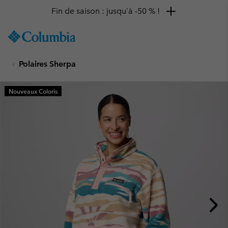
Remise de 10 % à saisir
SKIP
Columbia
TO
Sportswear
CONTENT
Polaires Sherpa
SKIP
TO
MAIN
Nouveaux Coloris
NAV
SKIP
TO
SEARCH