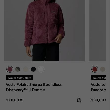
Nouveaux Coloris
Nouveaux Co
Veste Polaire Sherpa Boundless
Veste Long
Discovery™ II Femme
Panorama
Regular price:
Regular pr
110,00 €
130,00 €