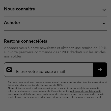
Nous connaitre
Acheter
Restons connecté(e)s
Abonnez-vous à notre newsletter et obtenez une remise de 10 %
sur votre première commande dès 120 € d’achats sur les articles
non soldés.
Inscription
par
e-
S’abo
mail
En nous communiquant votre adresse e-mail, vous vous inscrivez à notre newsletter et
bénéficiez d’une remise de bienvenue de 10 %.
Nous utiliserons votre adresse e-mail pour vous tenir informé(e) des nouveautés,
offres et événements promotionnels. Consultez notre
politique de confidentialité
pour plus de détails sur notre traitement des données vous concernant à des fins de
marketing et sur les moyens dont vous disposez pour retirer votre consentement.