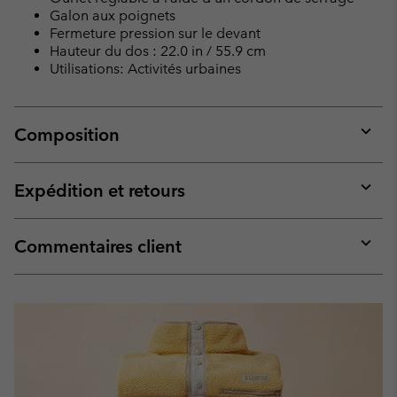
Galon aux poignets
Fermeture pression sur le devant
Hauteur du dos : 22.0 in / 55.9 cm
Utilisations: Activités urbaines
Composition
Expan
or
collap
Expédition et retours
sectio
Expan
or
collap
Commentaires client
sectio
Expan
or
collap
sectio