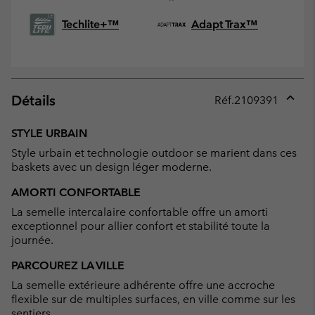
Techlite+™
Adapt Trax™
Détails
Réf.
2109391
Expan
or
STYLE URBAIN
collap
Style urbain et technologie outdoor se marient dans ces
sectio
baskets avec un design léger moderne.
AMORTI CONFORTABLE
La semelle intercalaire confortable offre un amorti
exceptionnel pour allier confort et stabilité toute la
journée.
PARCOUREZ LA VILLE
La semelle extérieure adhérente offre une accroche
flexible sur de multiples surfaces, en ville comme sur les
sentiers.