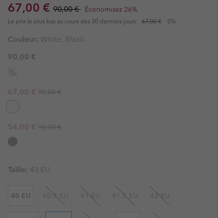
Sale price:
Regular price:
67,00 €
90,00 €
Économisez 26%
Le prix le plus bas au cours des 30 derniers jours:
67,00 €
0%
Couleur:
White, Black
90,00 €
Regular price:
Sale price:
67,00 €
90,00 €
Regular price:
Sale price:
54,00 €
90,00 €
Taille:
43 EU
40 EU
40.5 EU
41 EU
41.5 EU
42 EU