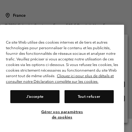
France
©
2026
Columbia Sportswear Europe SAS. 5 Rue de la Haye, Espace
Européen de l'entreprise 67300 Schiltigheim, France. Tous droits réservés.
Conditions d'utilisation
Conditions Générales de Vente
Ce site Web utilise des cookies internes et de tiers et autres
Garanties Légales
Politique de confidentialité
technologies pour personnaliser le contenu et les publicités,
fournir des fonctionnalités de réseaux sociaux et analyser notre
Veuillez sélectionner votre pays d’expédition et
Conditions d'utilisation - Membres
trafic. Veuillez préciser si vous acceptez notre utilisation de ces
votre langue
cookies via les options ci-dessous. Si vous refusez les cookies, les
Conditions D'utilisation - Contenu généré par l'utilisateur
Impressum
Achats en ligne disponibles
cookies strictement nécessaires au fonctionnement du site Web
Cookies
Public CBCR
seront tout de même utilisés.
Cliquez ici pour plus de détails et
consulter notre Déclaration complète sur les cookies.
Achat
United States
en
Service client: Lun - Sam de 9h à 13h et de 14h à 18h
(+)33159500000
ligne
J’accepte
Tout refuser
Achat
France
dispon
en
ligne
Gérer vos paramètres
Voir Tous Les Pays
dispon
de cookies