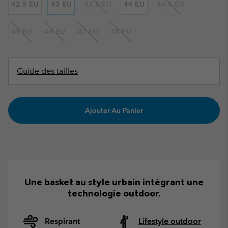
42.5 EU
43 EU
43.5 EU
44 EU
44.5 EU
45 EU
46 EU
47 EU
48 EU
Guide des tailles
Ajouter Au Panier
Une basket au style urbain intégrant une
technologie outdoor.
Respirant
Lifestyle outdoor