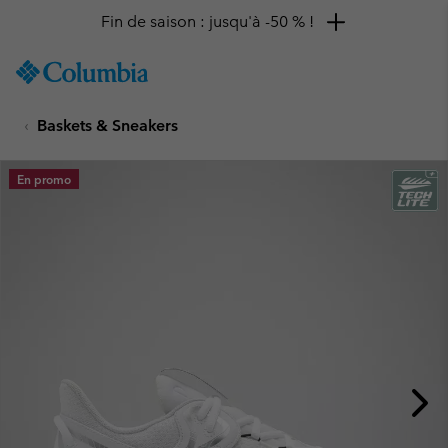
Fin de saison : jusqu'à -50 % !
SKIP
Columbia
TO
Sportswear
CONTENT
Baskets & Sneakers
SKIP
TO
MAIN
En promo
NAV
SKIP
TO
SEARCH