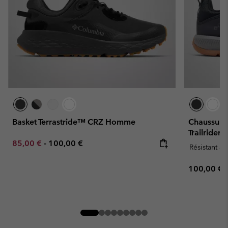
Basket Terrastride™ CRZ Homme
Chaussure
Trailride
Minimum sale price:
Maximum price:
85,00 €
-
100,00 €
Résistant à 
Regular pr
100,00 €