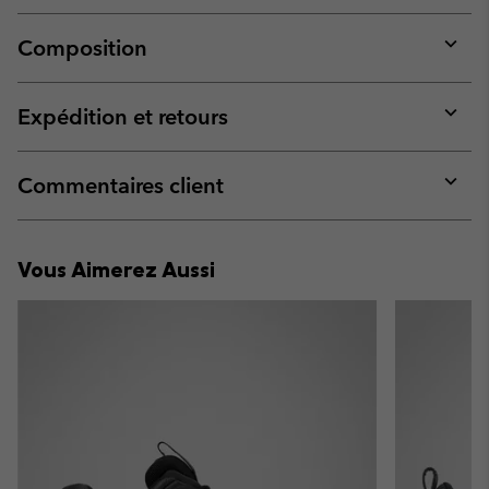
Composition
Expan
or
collap
Expédition et retours
sectio
Expan
or
collap
Commentaires client
sectio
Expan
or
collap
Vous Aimerez Aussi
sectio