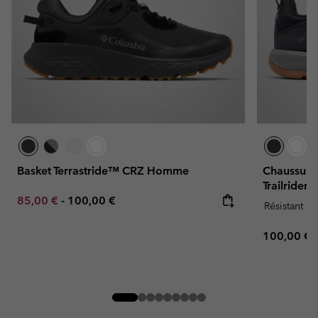
Basket Terrastride™ CRZ Homme
Chaussure
Trailride
Minimum sale price:
Maximum price:
85,00 €
-
100,00 €
Résistant à 
Regular pr
100,00 €