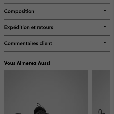
Composition
Expan
or
collap
Expédition et retours
sectio
Expan
or
collap
Commentaires client
sectio
Expan
or
collap
Vous Aimerez Aussi
sectio