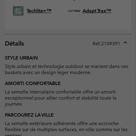
Techlite+™
Adapt Trax™
Détails
Réf.
2109391
Expan
or
STYLE URBAIN
collap
Style urbain et technologie outdoor se marient dans ces
sectio
baskets avec un design léger moderne.
AMORTI CONFORTABLE
La semelle intercalaire confortable offre un amorti
exceptionnel pour allier confort et stabilité toute la
journée.
PARCOUREZ LA VILLE
La semelle extérieure adhérente offre une accroche
flexible sur de multiples surfaces, en ville comme sur les
sentiers.