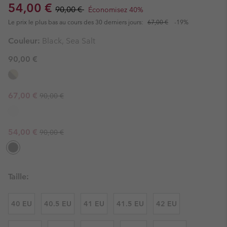
Sale price:
Regular price:
54,00 €
90,00 €
Économisez 40%
Le prix le plus bas au cours des 30 derniers jours:
67,00 €
-19%
Couleur:
Black, Sea Salt
90,00 €
Regular price:
Sale price:
67,00 €
90,00 €
Regular price:
Sale price:
54,00 €
90,00 €
Taille:
40 EU
40.5 EU
41 EU
41.5 EU
42 EU