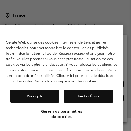
France
©
2026
Columbia Sportswear Europe SAS. 5 Rue de la Haye, Espace
Européen de l'entreprise 67300 Schiltigheim, France. Tous droits réservés.
Conditions d'utilisation
Conditions Générales de Vente
Ce site Web utilise des cookies internes et de tiers et autres
Garanties Légales
Politique de confidentialité
technologies pour personnaliser le contenu et les publicités,
fournir des fonctionnalités de réseaux sociaux et analyser notre
Veuillez sélectionner votre pays d’expédition et
Conditions d'utilisation - Membres
trafic. Veuillez préciser si vous acceptez notre utilisation de ces
votre langue
cookies via les options ci-dessous. Si vous refusez les cookies, les
Conditions D'utilisation - Contenu généré par l'utilisateur
Impressum
Achats en ligne disponibles
cookies strictement nécessaires au fonctionnement du site Web
Cookies
Public CBCR
seront tout de même utilisés.
Cliquez ici pour plus de détails et
consulter notre Déclaration complète sur les cookies.
Achat
United States
en
Service client: Lun - Sam de 9h à 13h et de 14h à 18h
(+)33159500000
ligne
J’accepte
Tout refuser
Achat
France
dispon
en
ligne
Gérer vos paramètres
Voir Tous Les Pays
dispon
de cookies