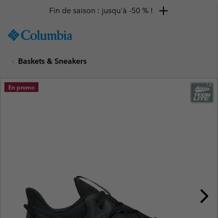
Fin de saison : jusqu'à -50 % !
SKIP
Columbia
TO
Sportswear
CONTENT
Baskets & Sneakers
SKIP
TO
MAIN
En promo
NAV
SKIP
TO
SEARCH