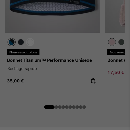
Nouveaux Coloris
Nouveaux Co
Bonnet Titanium™ Performance Unisexe
Bonnet Win
Séchage rapide
Minimum sa
17,50 €
-
Regular price:
35,00 €