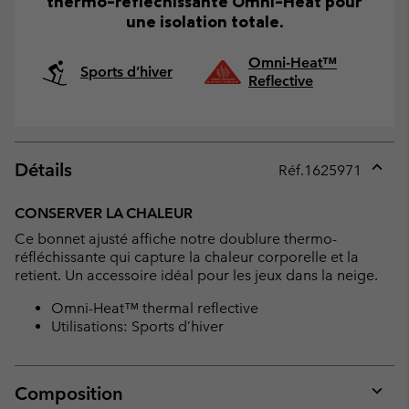
thermo-réfléchissante Omni-Heat pour
une isolation totale.
Omni-Heat™
Sports d’hiver
Reflective
Détails
Réf.
1625971
Expan
or
CONSERVER LA CHALEUR
collap
Ce bonnet ajusté affiche notre doublure thermo-
sectio
réfléchissante qui capture la chaleur corporelle et la
retient. Un accessoire idéal pour les jeux dans la neige.
Omni-Heat™ thermal reflective
Utilisations: Sports d’hiver
Composition