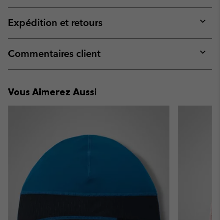
Expan
or
collap
Expédition et retours
sectio
Expan
or
collap
Commentaires client
sectio
Expan
or
collap
Vous Aimerez Aussi
sectio