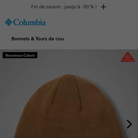
Fin de saison : jusqu'à -50 % !
SKIP
Columbia
TO
Sportswear
CONTENT
Bonnets & Tours de cou
SKIP
TO
MAIN
Nouveaux Coloris
NAV
SKIP
TO
SEARCH