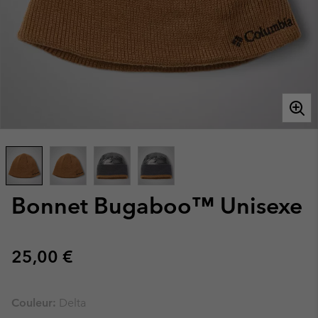
Bonnet Bugaboo™ Unisexe
Regular price:
25,00 €
Couleur:
Delta