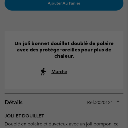
Ajouter Au Panier
Un joli bonnet douillet doublé de polaire
avec des protège-oreilles pour plus de
chaleur.
Marche
Détails
Réf.
2020121
Expan
or
JOLI ET DOUILLET
collap
Doublé en polaire et duveteux avec un joli pompon, ce
sectio