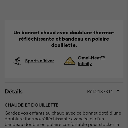
Un bonnet chaud avec doublure thermo-
réfléchissante et bandeau en polaire
douillette.
Omni-Heat™
Sports d’hiver
Infinity
Détails
Réf.
2137311
Expan
or
CHAUDE ET DOUILLETTE
collap
Gardez vos enfants au chaud avec ce bonnet doté d’une
sectio
doublure thermo-réfléchissante avancée et d’un
bandeau doublé en polaire confortable pour stocker la