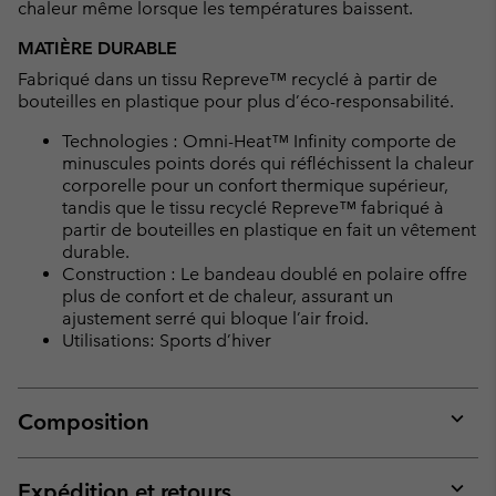
chaleur même lorsque les températures baissent.
MATIÈRE DURABLE
Fabriqué dans un tissu Repreve™ recyclé à partir de
bouteilles en plastique pour plus d’éco-responsabilité.
Technologies : Omni-Heat™ Infinity comporte de
minuscules points dorés qui réfléchissent la chaleur
corporelle pour un confort thermique supérieur,
tandis que le tissu recyclé Repreve™ fabriqué à
partir de bouteilles en plastique en fait un vêtement
durable.
Construction : Le bandeau doublé en polaire offre
plus de confort et de chaleur, assurant un
ajustement serré qui bloque l’air froid.
Utilisations: Sports d’hiver
Composition
Expan
or
collap
Expédition et retours