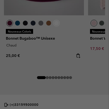
Nouveaux Coloris
Nouveaux Co
Bonnet Bugaboo™ Unisexe
Bonnet Win
Chaud
Minimum sa
17,50 €
-
Regular price:
25,00 €
(+)33159500000