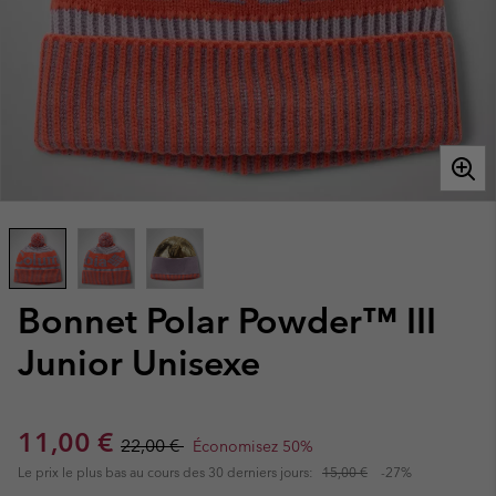
Bonnet Polar Powder™ III
Junior Unisexe
Sale price:
Regular price:
11,00 €
22,00 €
Économisez 50%
Le prix le plus bas au cours des 30 derniers jours:
15,00 €
-27%