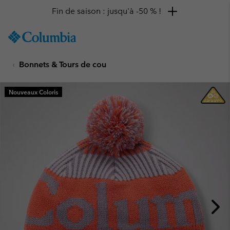
Fin de saison : jusqu'à -50 % !
SKIP
Columbia
TO
Sportswear
CONTENT
Bonnets & Tours de cou
SKIP
TO
MAIN
Nouveaux Coloris
NAV
SKIP
TO
SEARCH