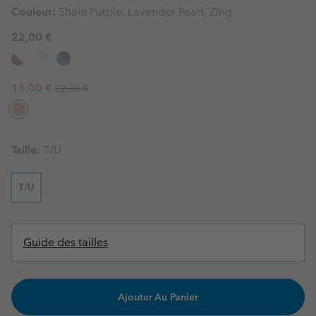
Couleur:
Shale Purple, Lavender Pearl, Zing
22,00 €
Regular price:
Sale price:
11,00 €
22,00 €
Taille:
T/U
T/U
Guide des tailles
Ajouter Au Panier