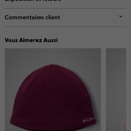
sectio
Expan
or
collap
Commentaires client
sectio
Expan
or
collap
Vous Aimerez Aussi
sectio