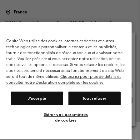
France
©
2026
Columbia Sportswear Europe SAS. 5 Rue de la Haye, Espace
Européen de l'entreprise 67300 Schiltigheim, France. Tous droits réservés.
Conditions d'utilisation
Conditions Générales de Vente
Ce site Web utilise des cookies internes et de tiers et autres
Garanties Légales
Politique de confidentialité
technologies pour personnaliser le contenu et les publicités,
fournir des fonctionnalités de réseaux sociaux et analyser notre
Veuillez sélectionner votre pays d’expédition et
Conditions d'utilisation - Membres
trafic. Veuillez préciser si vous acceptez notre utilisation de ces
votre langue
cookies via les options ci-dessous. Si vous refusez les cookies, les
Conditions D'utilisation - Contenu généré par l'utilisateur
Impressum
Achats en ligne disponibles
cookies strictement nécessaires au fonctionnement du site Web
Cookies
Public CBCR
seront tout de même utilisés.
Cliquez ici pour plus de détails et
consulter notre Déclaration complète sur les cookies.
Achat
United States
en
Service client: Lun - Sam de 9h à 13h et de 14h à 18h
(+)33159500000
ligne
J’accepte
Tout refuser
Achat
France
dispon
en
ligne
Gérer vos paramètres
Voir Tous Les Pays
dispon
de cookies
Menu
Rechercher
Connexion
Mini