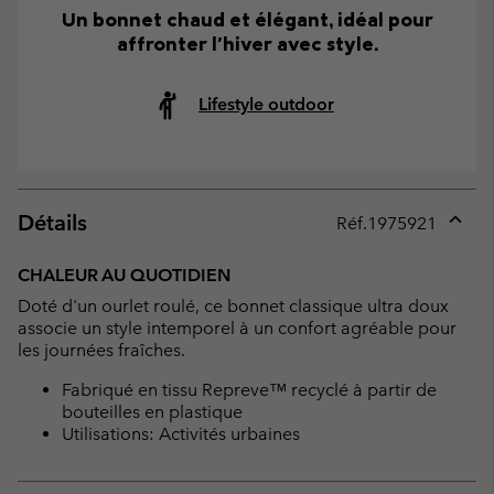
Un bonnet chaud et élégant, idéal pour
affronter l'hiver avec style.
Lifestyle outdoor
Détails
Réf.
1975921
Expan
or
CHALEUR AU QUOTIDIEN
collap
Doté d'un ourlet roulé, ce bonnet classique ultra doux
sectio
associe un style intemporel à un confort agréable pour
les journées fraîches.
Fabriqué en tissu Repreve™ recyclé à partir de
bouteilles en plastique
Utilisations: Activités urbaines