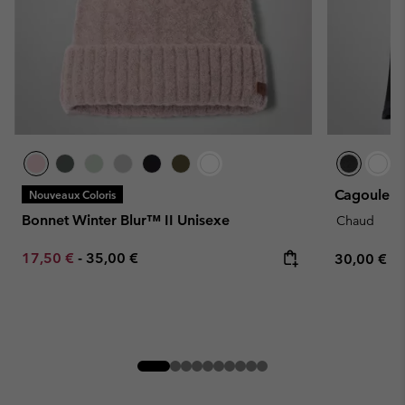
Cagoule In
Nouveaux Coloris
Bonnet Winter Blur™ II Unisexe
Chaud
Minimum sale price:
Maximum price:
17,50 €
-
35,00 €
Regular pr
30,00 €