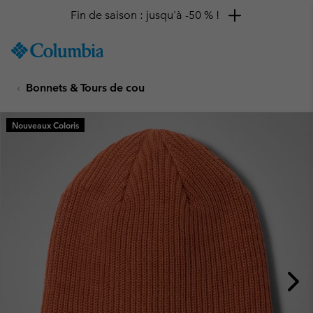
Fin de saison : jusqu'à -50 % !
SKIP
Columbia
TO
Sportswear
CONTENT
Bonnets & Tours de cou
SKIP
TO
MAIN
Nouveaux Coloris
NAV
SKIP
TO
SEARCH