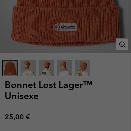
Bonnet Lost Lager™
Unisexe
Regular price:
25,00 €