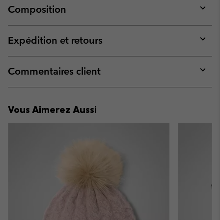
Composition
Expan
or
collap
Expédition et retours
sectio
Expan
or
collap
Commentaires client
sectio
Expan
or
collap
Vous Aimerez Aussi
sectio