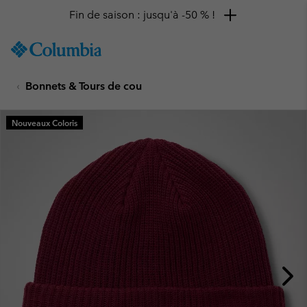
Fin de saison : jusqu'à -50 % !
SKIP
Columbia
TO
Sportswear
CONTENT
Bonnets & Tours de cou
SKIP
TO
MAIN
Nouveaux Coloris
NAV
SKIP
TO
SEARCH