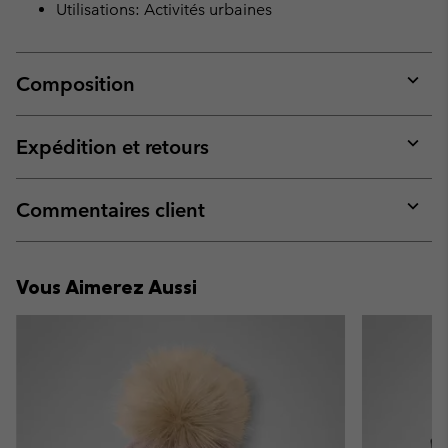
Utilisations: Activités urbaines
Composition
Expan
or
collap
Expédition et retours
sectio
Expan
or
collap
Commentaires client
sectio
Expan
or
collap
Vous Aimerez Aussi
sectio