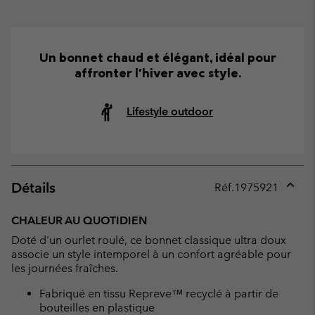
Un bonnet chaud et élégant, idéal pour
affronter l'hiver avec style.
Lifestyle outdoor
Détails
Réf.
1975921
Expan
or
CHALEUR AU QUOTIDIEN
collap
Doté d'un ourlet roulé, ce bonnet classique ultra doux
sectio
associe un style intemporel à un confort agréable pour
les journées fraîches.
Fabriqué en tissu Repreve™ recyclé à partir de
bouteilles en plastique