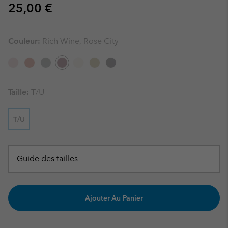
Regular price:
25,00 €
Couleur:
Rich Wine, Rose City
Taille:
T/U
T/U
Guide des tailles
Ajouter Au Panier