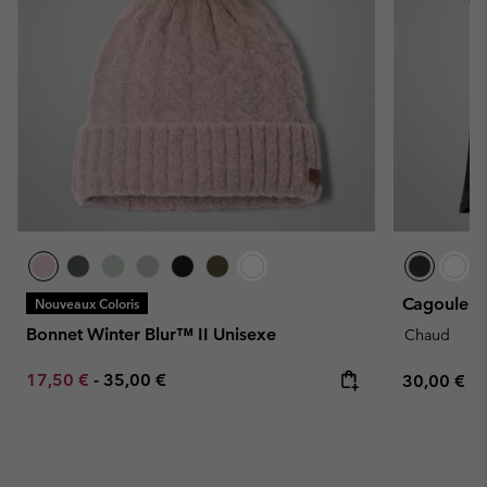
Cagoule In
Nouveaux Coloris
Bonnet Winter Blur™ II Unisexe
Chaud
Minimum sale price:
Maximum price:
17,50 €
-
35,00 €
Regular pr
30,00 €