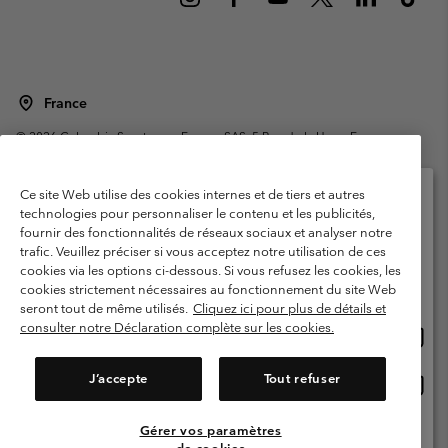
France
©
2026
Columbia Sportswear Europe SAS. 5 Rue de la Haye, Espace
Européen de l'entreprise 67300 Schiltigheim, France. Tous droits réservés.
Conditions d'utilisation
Conditions Générales de Vente
Ce site Web utilise des cookies internes et de tiers et autres
Garanties Légales
Politique de confidentialité
technologies pour personnaliser le contenu et les publicités,
fournir des fonctionnalités de réseaux sociaux et analyser notre
Veuillez sélectionner votre pays d’expédition et
Conditions d'utilisation - Membres
trafic. Veuillez préciser si vous acceptez notre utilisation de ces
votre langue
cookies via les options ci-dessous. Si vous refusez les cookies, les
Conditions D'utilisation - Contenu généré par l'utilisateur
Impressum
Achats en ligne disponibles
cookies strictement nécessaires au fonctionnement du site Web
Cookies
Public CBCR
seront tout de même utilisés.
Cliquez ici pour plus de détails et
consulter notre Déclaration complète sur les cookies.
Achat
United States
en
Service client: Lun - Sam de 9h à 13h et de 14h à 18h
(+)33159500000
ligne
J’accepte
Tout refuser
Achat
France
dispon
en
ligne
Gérer vos paramètres
Voir Tous Les Pays
dispon