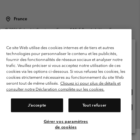
France
©
2026
Columbia Sportswear Europe SAS. 5 Rue de la Haye, Espace
Européen de l'entreprise 67300 Schiltigheim, France. Tous droits réservés.
Conditions d'utilisation
Conditions Générales de Vente
Ce site Web utilise des cookies internes et de tiers et autres
Garanties Légales
Politique de confidentialité
technologies pour personnaliser le contenu et les publicités,
fournir des fonctionnalités de réseaux sociaux et analyser notre
Veuillez sélectionner votre pays d’expédition et
Conditions d'utilisation - Membres
trafic. Veuillez préciser si vous acceptez notre utilisation de ces
votre langue
cookies via les options ci-dessous. Si vous refusez les cookies, les
Conditions D'utilisation - Contenu généré par l'utilisateur
Impressum
Achats en ligne disponibles
cookies strictement nécessaires au fonctionnement du site Web
Cookies
Public CBCR
seront tout de même utilisés.
Cliquez ici pour plus de détails et
consulter notre Déclaration complète sur les cookies.
Achat
United States
en
Service client: Lun - Sam de 9h à 13h et de 14h à 18h
(+)33159500000
ligne
J’accepte
Tout refuser
Achat
France
dispon
en
ligne
Gérer vos paramètres
Voir Tous Les Pays
dispon
de cookies