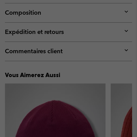
Composition
Expan
or
collap
Expédition et retours
sectio
Expan
or
collap
Commentaires client
sectio
Expan
or
collap
Vous Aimerez Aussi
sectio