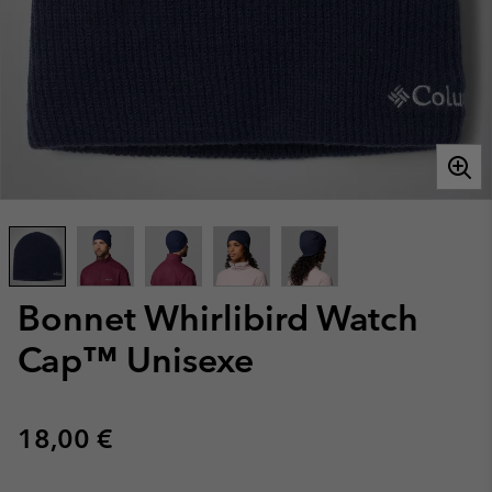
Bonnet Whirlibird Watch
Cap™ Unisexe
Regular price:
18,00 €