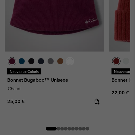
Nouveaux Coloris
Nouveaux Co
Bonnet Bugaboo™ Unisexe
Bonnet Co
Chaud
Regular pr
22,00 €
Regular price:
25,00 €