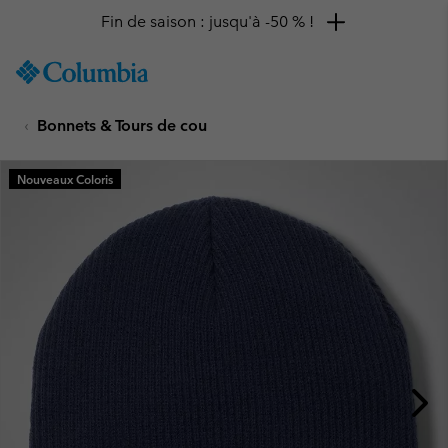
Fin de saison : jusqu'à -50 % !
SKIP
Columbia
TO
Sportswear
CONTENT
Bonnets & Tours de cou
SKIP
TO
MAIN
Nouveaux Coloris
NAV
SKIP
TO
SEARCH