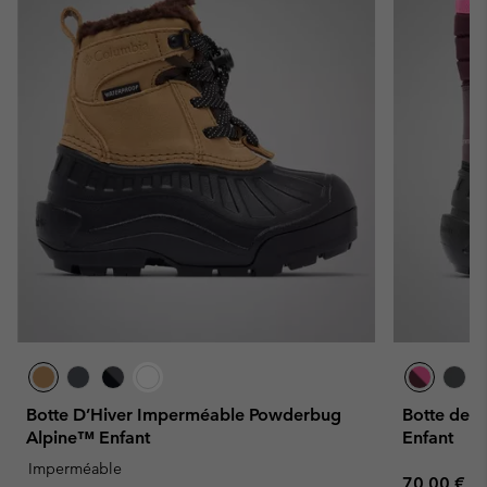
Botte D’Hiver Imperméable Powderbug
Botte de 
Alpine™ Enfant
Enfant
Imperméable
Regular pr
70,00 €