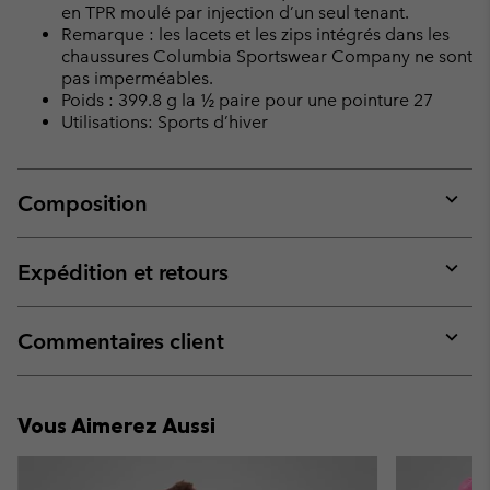
en TPR moulé par injection d’un seul tenant.
Remarque : les lacets et les zips intégrés dans les
chaussures Columbia Sportswear Company ne sont
pas imperméables.
Poids : 399.8 g la ½ paire pour une pointure 27
Utilisations: Sports d’hiver
Composition
Expan
or
collap
Expédition et retours
sectio
Expan
or
collap
Commentaires client
sectio
Expan
or
collap
Vous Aimerez Aussi
sectio