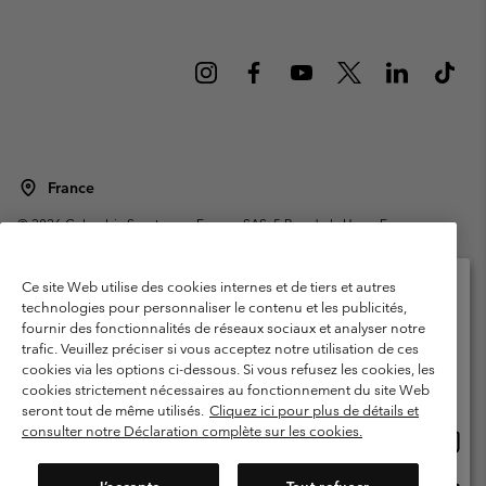
France
©
2026
Columbia Sportswear Europe SAS. 5 Rue de la Haye, Espace
Européen de l'entreprise 67300 Schiltigheim, France. Tous droits réservés.
Conditions d'utilisation
Conditions Générales de Vente
Ce site Web utilise des cookies internes et de tiers et autres
Garanties Légales
Politique de confidentialité
technologies pour personnaliser le contenu et les publicités,
fournir des fonctionnalités de réseaux sociaux et analyser notre
Veuillez sélectionner votre pays d’expédition et
Conditions d'utilisation - Membres
trafic. Veuillez préciser si vous acceptez notre utilisation de ces
votre langue
cookies via les options ci-dessous. Si vous refusez les cookies, les
Conditions D'utilisation - Contenu généré par l'utilisateur
Impressum
Achats en ligne disponibles
cookies strictement nécessaires au fonctionnement du site Web
Cookies
Public CBCR
seront tout de même utilisés.
Cliquez ici pour plus de détails et
consulter notre Déclaration complète sur les cookies.
Achat
United States
en
Service client: Lun - Sam de 9h à 13h et de 14h à 18h
(+)33159500000
ligne