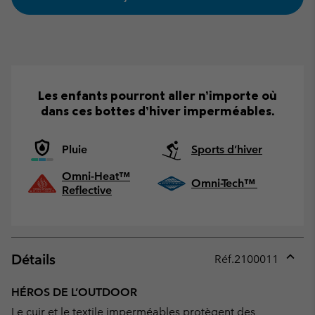
Les enfants pourront aller n’importe où
dans ces bottes d’hiver imperméables.
Pluie
Sports d’hiver
Omni-Heat™
Omni-Tech™
Reflective
Détails
Réf.
2100011
Expan
or
HÉROS DE L’OUTDOOR
collap
Le cuir et le textile imperméables protègent des
sectio