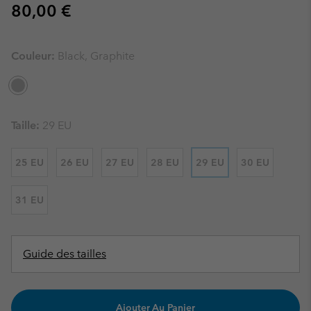
Regular price:
80,00 €
Couleur:
Black, Graphite
Taille:
29 EU
25 EU
26 EU
27 EU
28 EU
29 EU
30 EU
31 EU
Guide des tailles
Ajouter Au Panier