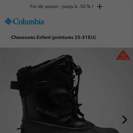
Fin de saison : jusqu'à -50 % !
SKIP
Columbia
TO
Sportswear
CONTENT
Chaussures Enfant (pointures 25-31EU)
SKIP
TO
MAIN
NAV
SKIP
TO
SEARCH