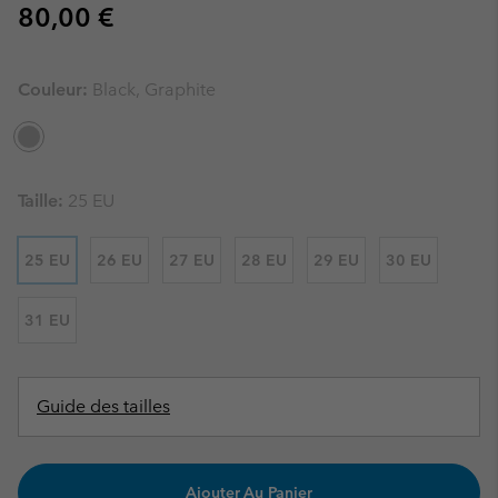
Regular price:
80,00 €
Couleur:
Black, Graphite
Taille:
25 EU
25 EU
26 EU
27 EU
28 EU
29 EU
30 EU
31 EU
Guide des tailles
Ajouter Au Panier