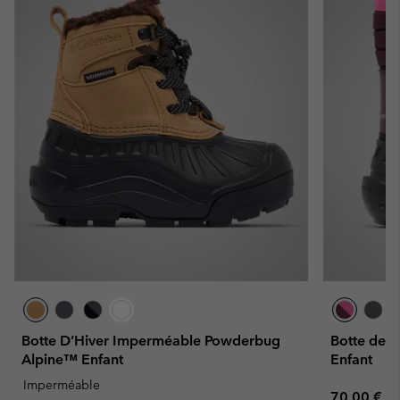
Botte D’Hiver Imperméable Powderbug
Botte de 
Alpine™ Enfant
Enfant
Imperméable
Regular pr
70,00 €