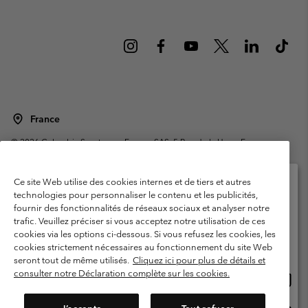
France
©
2026
Columbia Sportswear Europe SAS. 5 Rue de la Haye, Espace
Européen de l'entreprise 67300 Schiltigheim, France. Tous droits réservés.
Conditions d'utilisation
Conditions Générales de Vente
Ce site Web utilise des cookies internes et de tiers et autres
Garanties Légales
Politique de confidentialité
technologies pour personnaliser le contenu et les publicités,
fournir des fonctionnalités de réseaux sociaux et analyser notre
Veuillez sélectionner votre pays d’expédition et
Conditions d'utilisation - Membres
trafic. Veuillez préciser si vous acceptez notre utilisation de ces
votre langue
cookies via les options ci-dessous. Si vous refusez les cookies, les
Conditions D'utilisation - Contenu généré par l'utilisateur
Impressum
Achats en ligne disponibles
cookies strictement nécessaires au fonctionnement du site Web
Cookies
Public CBCR
seront tout de même utilisés.
Cliquez ici pour plus de détails et
consulter notre Déclaration complète sur les cookies.
Achat
United States
en
Service client: Lun - Sam de 9h à 13h et de 14h à 18h
(+)33159500000
ligne