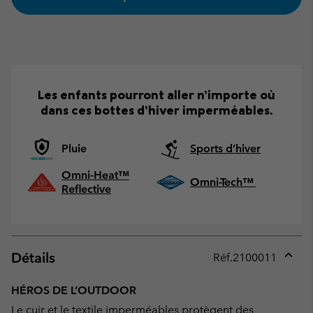
Les enfants pourront aller n’importe où
dans ces bottes d’hiver imperméables.
Pluie
Sports d’hiver
Omni-Heat™
Omni-Tech™
Reflective
Détails
Réf.
2100011
Expan
or
HÉROS DE L’OUTDOOR
collap
Le cuir et le textile imperméables protègent des
sectio