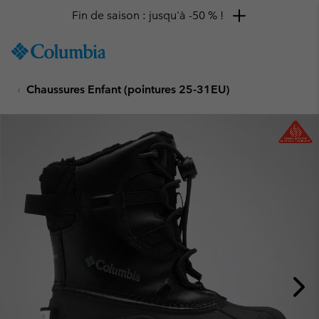
Fin de saison : jusqu'à -50 % !
SKIP
Columbia
TO
Sportswear
CONTENT
Chaussures Enfant (pointures 25-31EU)
SKIP
TO
MAIN
NAV
SKIP
TO
SEARCH