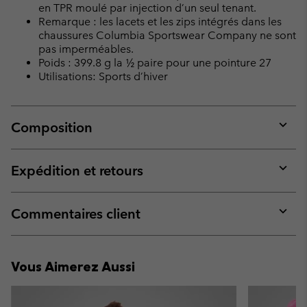
en TPR moulé par injection d’un seul tenant.
Remarque : les lacets et les zips intégrés dans les
chaussures Columbia Sportswear Company ne sont
pas imperméables.
Poids : 399.8 g la ½ paire pour une pointure 27
Utilisations: Sports d’hiver
Composition
Expan
or
collap
Expédition et retours
sectio
Expan
or
collap
Commentaires client
sectio
Expan
or
collap
Vous Aimerez Aussi
sectio