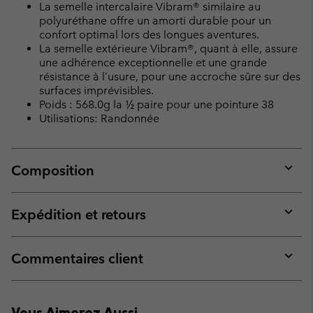
La semelle intercalaire Vibram® similaire au
polyuréthane offre un amorti durable pour un
confort optimal lors des longues aventures.
La semelle extérieure Vibram®, quant à elle, assure
une adhérence exceptionnelle et une grande
résistance à l’usure, pour une accroche sûre sur des
surfaces imprévisibles.
Poids : 568.0g la ½ paire pour une pointure 38
Utilisations: Randonnée
Composition
Expan
or
collap
Expédition et retours
sectio
Expan
or
collap
Commentaires client
sectio
Expan
or
collap
Vous Aimerez Aussi
sectio