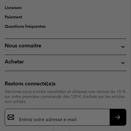
Livraison
Paiement
Questions fréquentes
Nous connaitre
Acheter
Restons connecté(e)s
Abonnez-vous à notre newsletter et obtenez une remise de 10 %
sur votre première commande dès 120 € d’achats sur les articles
non soldés.
Inscription
par
e-
S’abo
mail