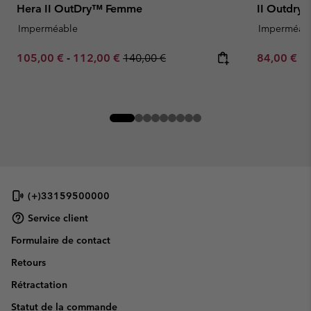
Hera II OutDry™ Femme
II Outdry
Imperméable
Imperméab
Minimum sale price:
Maximum sale price:
Regular price:
Minimum sa
105,00 €
-
112,00 €
140,00 €
84,00 €
-
(+)33159500000
Service client
Formulaire de contact
Retours
Rétractation
Statut de la commande