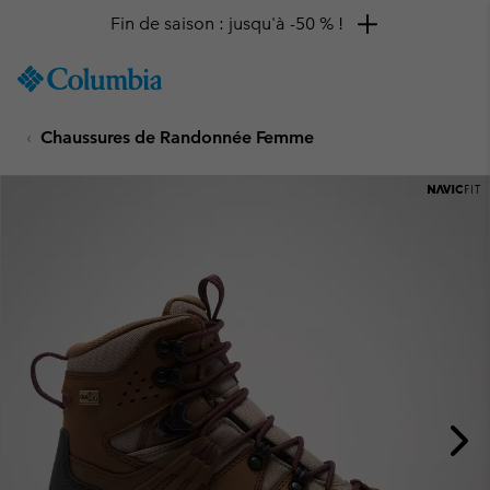
Fin de saison : jusqu'à -50 % !
SKIP
Columbia
TO
Sportswear
CONTENT
Chaussures de Randonnée Femme
SKIP
TO
MAIN
NAV
SKIP
TO
SEARCH