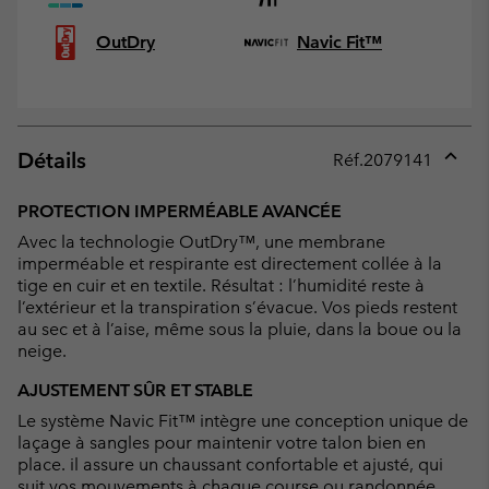
OutDry
Navic Fit™
Détails
Réf.
2079141
Expan
or
PROTECTION IMPERMÉABLE AVANCÉE
collap
Avec la technologie OutDry™, une membrane
sectio
imperméable et respirante est directement collée à la
tige en cuir et en textile. Résultat : l’humidité reste à
l’extérieur et la transpiration s’évacue. Vos pieds restent
au sec et à l’aise, même sous la pluie, dans la boue ou la
neige.
AJUSTEMENT SÛR ET STABLE
Le système Navic Fit™ intègre une conception unique de
laçage à sangles pour maintenir votre talon bien en
place. il assure un chaussant confortable et ajusté, qui
suit vos mouvements à chaque course ou randonnée.