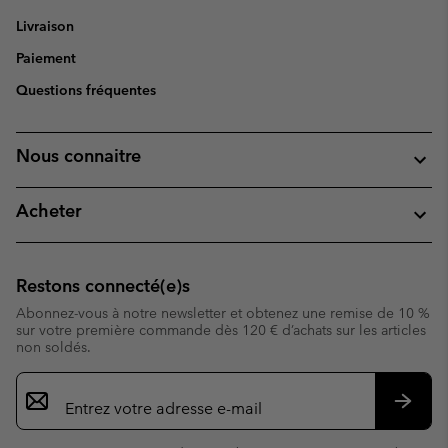
Livraison
Paiement
Questions fréquentes
Nous connaitre
Acheter
Restons connecté(e)s
Abonnez-vous à notre newsletter et obtenez une remise de 10 %
sur votre première commande dès 120 € d’achats sur les articles
non soldés.
Inscription
par
e-
S’abo
mail