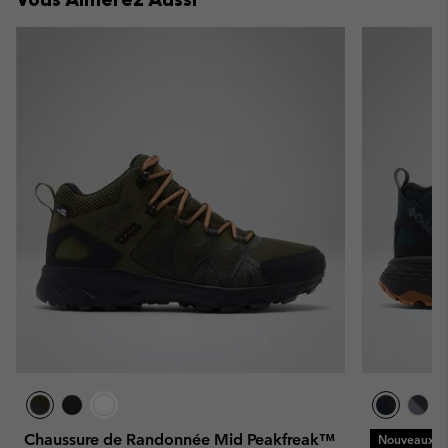
Chaussure de Randonnée Mid Peakfreak™
Nouveaux Co