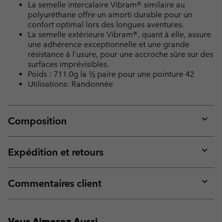
La semelle intercalaire Vibram® similaire au
polyuréthane offre un amorti durable pour un
confort optimal lors des longues aventures.
La semelle extérieure Vibram®, quant à elle, assure
une adhérence exceptionnelle et une grande
résistance à l’usure, pour une accroche sûre sur des
surfaces imprévisibles.
Poids : 711.0g la ½ paire pour une pointure 42
Utilisations: Randonnée
Composition
Expan
or
collap
Expédition et retours
sectio
Expan
or
collap
Commentaires client
sectio
Expan
or
collap
Vous Aimerez Aussi
sectio