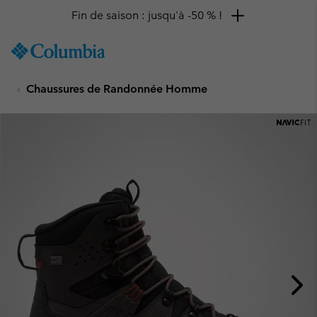
Fin de saison : jusqu'à -50 % !
SKIP
Columbia
TO
Sportswear
CONTENT
Chaussures de Randonnée Homme
SKIP
TO
MAIN
NAV
SKIP
TO
SEARCH