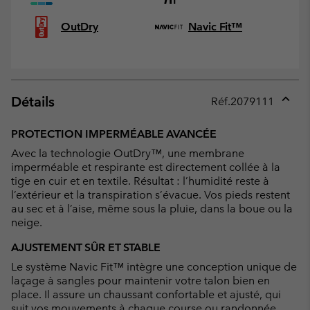
OutDry
Navic Fit™
Détails
Réf.
2079111
Expan
or
PROTECTION IMPERMÉABLE AVANCÉE
collap
Avec la technologie OutDry™, une membrane
sectio
imperméable et respirante est directement collée à la
tige en cuir et en textile. Résultat : l’humidité reste à
l’extérieur et la transpiration s’évacue. Vos pieds restent
au sec et à l’aise, même sous la pluie, dans la boue ou la
neige.
AJUSTEMENT SÛR ET STABLE
Le système Navic Fit™ intègre une conception unique de
laçage à sangles pour maintenir votre talon bien en
place. Il assure un chaussant confortable et ajusté, qui
suit vos mouvements à chaque course ou randonnée.