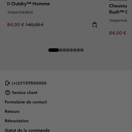
II Outdry™ Homme
Chaussure
Rush™ O
Imperméable
Imperméab
Sale price:
Regular price:
84,00 €
140,00 €
Minimum sa
84,00 €
-
(+)33159500000
Service client
Formulaire de contact
Retours
Rétractation
Statut de la commande