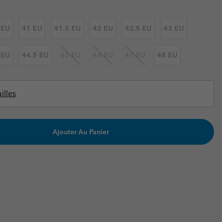
ours de cou
ours de cou
Guide Des Articles Imperméables
Guide Des Articles Imperméables
i & d'hiver
i & d'Hiver
 EU
41 EU
41.5 EU
42 EU
42.5 EU
43 EU
 grandes tailles
articles femme
 EU
44.5 EU
45 EU
46 EU
47 EU
48 EU
articles homme
illes
Ajouter Au Panier