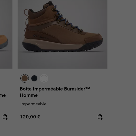
Botte Imperméable Burnsider™
mme
Homme
Imperméable
Regular price:
120,00 €