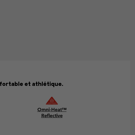
ortable et athlétique.
Omni-Heat™
Reflective