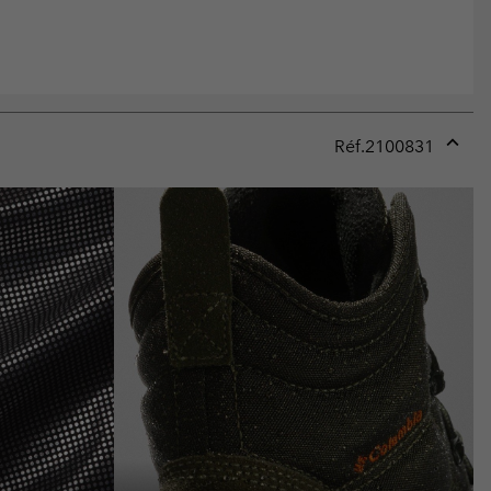
Réf.
2100831
Expan
or
collap
sectio