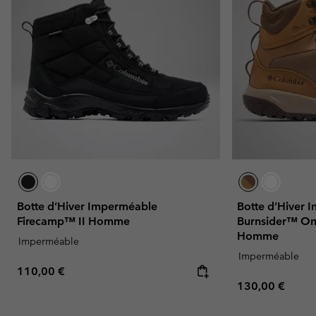
Botte d’Hiver Imperméable
Botte d’Hiver 
Firecamp™ II Homme
Burnsider™ Om
Homme
Imperméable
Imperméable
Regular price:
110,00 €
Regular price:
130,00 €