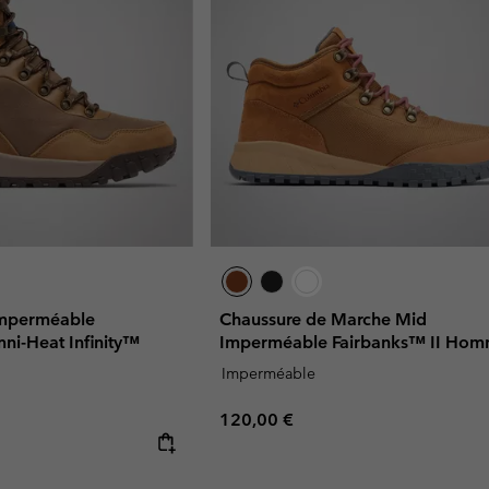
Imperméable
Chaussure de Marche Mid
ni-Heat Infinity™
Imperméable Fairbanks™ II Ho
Imperméable
Regular price:
120,00 €