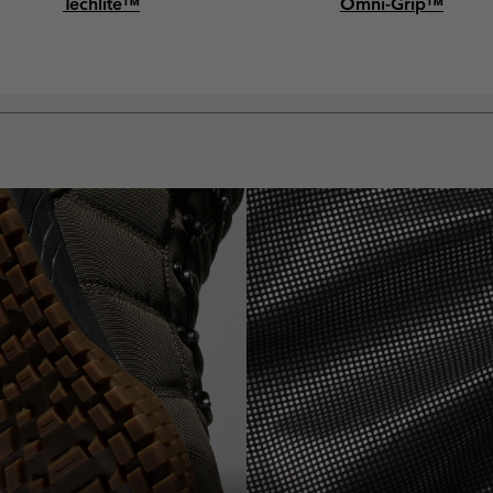
Techlite™
Omni-Grip™