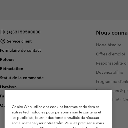
Nous connai
(+)33159500000
Service client
Notre histoire
Formulaire de contact
Offres d'emploi
Retours
Responsabilité d'
Rétractation
Devenez affilié
Statut de la commande
Programme d’entr
Livraison
Investisseurs & p
Paiement
Accessibilité : 
Questions fréquentes
Ce site Web utilise des cookies internes et de tiers et
autres technologies pour personnaliser le contenu et
les publicités, fournir des fonctionnalités de réseaux
sociaux et analyser notre trafic. Veuillez préciser si vous