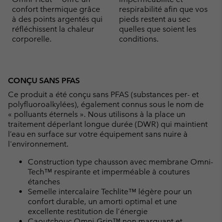
confort thermique grâce
respirabilité afin que vos
à des points argentés qui
pieds restent au sec
réfléchissent la chaleur
quelles que soient les
corporelle.
conditions.
CONÇU SANS PFAS
Ce produit a été conçu sans PFAS (substances per- et
polyfluoroalkylées), également connus sous le nom de
« polluants éternels ». Nous utilisons à la place un
traitement déperlant longue durée (DWR) qui maintient
l’eau en surface sur votre équipement sans nuire à
l'environnement.
Construction type chausson avec membrane Omni-
Tech™ respirante et imperméable à coutures
étanches
Semelle intercalaire Techlite™ légère pour un
confort durable, un amorti optimal et une
excellente restitution de l’énergie
Caoutchouc Omni-Grip™ non marquant et