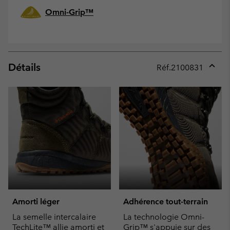
Omni-Grip™
Détails
Réf.
2100831
Expan
or
collap
sectio
Amorti léger
Adhérence tout-terrain
La semelle intercalaire
La technologie Omni-
TechLite™ allie amorti et
Grip™ s'appuie sur des