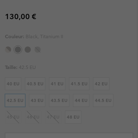
Regular price:
130,00 €
Couleur:
Black, Titanium II
Taille:
42.5 EU
40 EU
40.5 EU
41 EU
41.5 EU
42 EU
42.5 EU
43 EU
43.5 EU
44 EU
44.5 EU
45 EU
46 EU
47 EU
48 EU