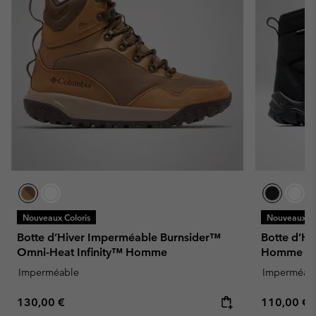
Nouveaux Coloris
Nouveaux Co
Botte d’Hiver Imperméable Burnsider™
Botte d’H
Omni-Heat Infinity™ Homme
Homme
Imperméable
Imperméab
Regular price:
Regular pr
130,00 €
110,00 €