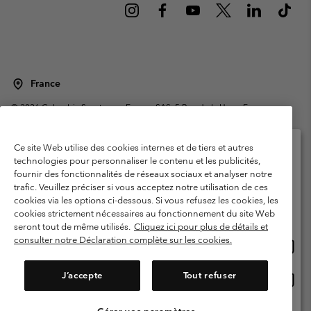
France
©
2026
Columbia Sportswear Europe SAS. 5 Rue de la Haye, Espace
Européen de l'entreprise 67300 Schiltigheim, France. Tous droits réservés.
Conditions d'utilisation
Conditions Générales de Vente
Ce site Web utilise des cookies internes et de tiers et autres
Garanties Légales
Politique de confidentialité
technologies pour personnaliser le contenu et les publicités,
fournir des fonctionnalités de réseaux sociaux et analyser notre
Veuillez sélectionner votre pays d’expédition et
Conditions d'utilisation - Membres
trafic. Veuillez préciser si vous acceptez notre utilisation de ces
votre langue
cookies via les options ci-dessous. Si vous refusez les cookies, les
Conditions D'utilisation - Contenu généré par l'utilisateur
Impressum
Achats en ligne disponibles
cookies strictement nécessaires au fonctionnement du site Web
Cookies
Public CBCR
seront tout de même utilisés.
Cliquez ici pour plus de détails et
consulter notre Déclaration complète sur les cookies.
Achat
United States
en
Service client: Lun - Sam de 9h à 13h et de 14h à 18h
(+)33159500000
ligne
J’accepte
Tout refuser
Achat
France
dispon
en
ligne