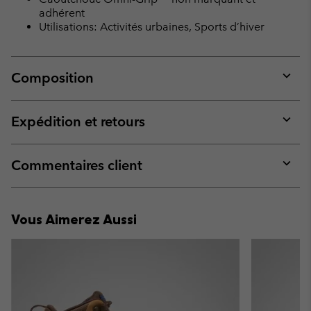
adhérent
Utilisations: Activités urbaines, Sports d’hiver
Composition
Expan
or
collap
Expédition et retours
sectio
Expan
or
collap
Commentaires client
sectio
Expan
or
collap
Vous Aimerez Aussi
sectio