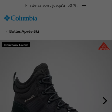
Fin de saison : jusqu'à -50 % !
SKIP
Columbia
TO
Sportswear
CONTENT
Bottes Après-Ski
SKIP
TO
MAIN
Nouveaux Coloris
NAV
SKIP
TO
SEARCH