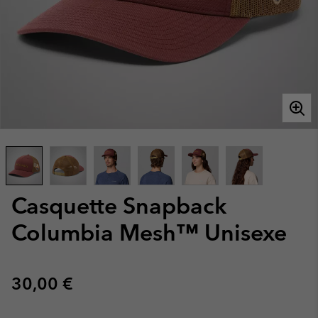
Casquette Snapback
Columbia Mesh™ Unisexe
Regular price:
30,00 €