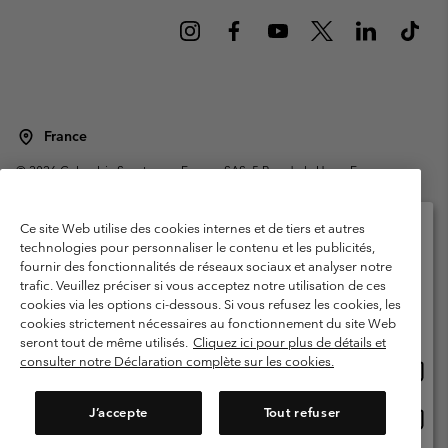
France
©
2026
Columbia Sportswear Europe SAS. 5 Rue de la Haye, Espace
Européen de l'entreprise 67300 Schiltigheim, France. Tous droits réservés.
Conditions d'utilisation
Conditions Générales de Vente
Ce site Web utilise des cookies internes et de tiers et autres
Garanties Légales
Politique de confidentialité
technologies pour personnaliser le contenu et les publicités,
fournir des fonctionnalités de réseaux sociaux et analyser notre
Veuillez sélectionner votre pays d’expédition et
Conditions d'utilisation - Membres
trafic. Veuillez préciser si vous acceptez notre utilisation de ces
votre langue
cookies via les options ci-dessous. Si vous refusez les cookies, les
Conditions D'utilisation - Contenu généré par l'utilisateur
Impressum
Achats en ligne disponibles
cookies strictement nécessaires au fonctionnement du site Web
Cookies
Public CBCR
seront tout de même utilisés.
Cliquez ici pour plus de détails et
consulter notre Déclaration complète sur les cookies.
Achat
United States
en
Service client: Lun - Sam de 9h à 13h et de 14h à 18h
(+)33159500000
ligne
J’accepte
Tout refuser
Achat
France
dispon
en