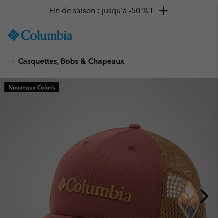
Fin de saison : jusqu'à -50 % !
SKIP
Columbia
TO
Sportswear
CONTENT
Casquettes, Bobs & Chapeaux
SKIP
TO
MAIN
Nouveaux Coloris
NAV
SKIP
TO
SEARCH