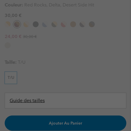
Couleur:
Red Rocks, Delta, Desert Side Hit
30,00 €
Regular price:
Sale price:
24,00 €
30,00 €
Taille:
T/U
T/U
Guide des tailles
Ajouter Au Panier