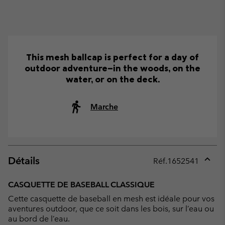
This mesh ballcap is perfect for a day of
outdoor adventure—in the woods, on the
water, or on the deck.
Marche
Détails
Réf.
1652541
Expan
or
CASQUETTE DE BASEBALL CLASSIQUE
collap
Cette casquette de baseball en mesh est idéale pour vos
sectio
aventures outdoor, que ce soit dans les bois, sur l’eau ou
au bord de l’eau.