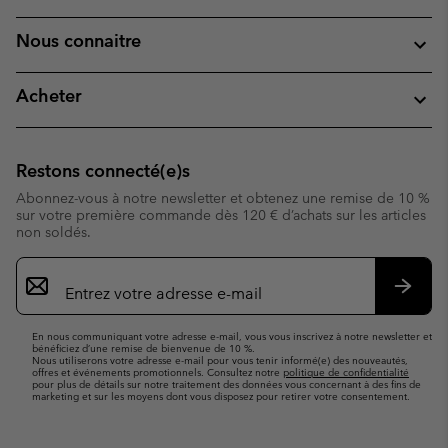
Nous connaitre
Acheter
Restons connecté(e)s
Abonnez-vous à notre newsletter et obtenez une remise de 10 %
sur votre première commande dès 120 € d’achats sur les articles
non soldés.
Inscription
par
e-
S’abo
mail
En nous communiquant votre adresse e-mail, vous vous inscrivez à notre newsletter et
bénéficiez d’une remise de bienvenue de 10 %.
Nous utiliserons votre adresse e-mail pour vous tenir informé(e) des nouveautés,
offres et événements promotionnels. Consultez notre
politique de confidentialité
pour plus de détails sur notre traitement des données vous concernant à des fins de
marketing et sur les moyens dont vous disposez pour retirer votre consentement.