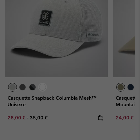
Casquette Snapback Columbia Mesh™
Casquette 
Unisexe
Mountain
Minimum sale price:
Maximum price:
Minimum sa
28,00 €
-
35,00 €
24,00 €
-