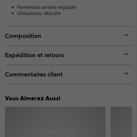
Fermeture arrière réglable
Utilisations: Marche
Composition
Expan
or
collap
Expédition et retours
sectio
Expan
or
collap
Commentaires client
sectio
Expan
or
collap
Vous Aimerez Aussi
sectio