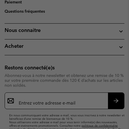
Paiement
Questions fréquentes
Nous connaitre
Acheter
Restons connecté(e)s
Abonnez-vous à notre newsletter et obtenez une remise de 10 %
sur votre première commande dès 120 € d’achats sur les articles
non soldés.
Inscription
par
e-
S’abo
mail
En nous communiquant votre adresse e-mail, vous vous inscrivez à notre newsletter et
bénéficiez d’une remise de bienvenue de 10 %.
Nous utiliserons votre adresse e-mail pour vous tenir informé(e) des nouveautés,
offres et événements promotionnels. Consultez notre
politique de confidentialité