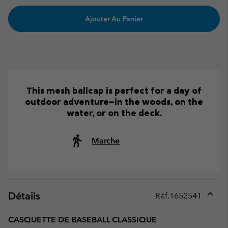
Ajouter Au Panier
This mesh ballcap is perfect for a day of
outdoor adventure—in the woods, on the
water, or on the deck.
Marche
Détails
Réf.
1652541
Expan
or
CASQUETTE DE BASEBALL CLASSIQUE
collap