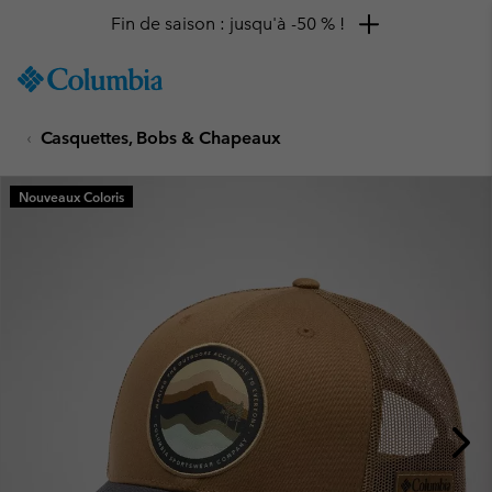
Fin de saison : jusqu'à -50 % !
SKIP
Columbia
TO
Sportswear
CONTENT
Casquettes, Bobs & Chapeaux
SKIP
TO
MAIN
Nouveaux Coloris
NAV
SKIP
TO
SEARCH