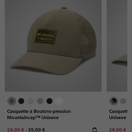
Casquette à Boutons-pression
Casquette
Mountaincap™ Unisexe
Unisexe
Minimum sale price:
Maximum price:
Minimum sa
24,00 €
-
35,00 €
28,00 €
-