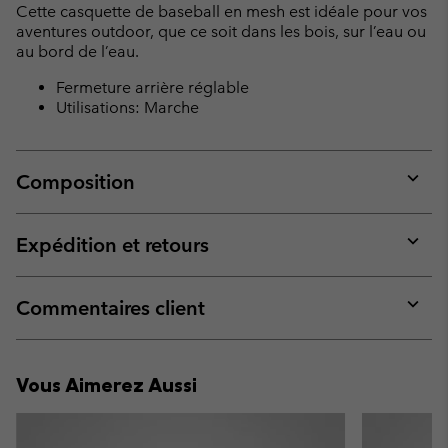
Cette casquette de baseball en mesh est idéale pour vos
sectio
aventures outdoor, que ce soit dans les bois, sur l’eau ou
au bord de l’eau.
Fermeture arrière réglable
Utilisations: Marche
Composition
Expan
or
collap
Expédition et retours
sectio
Expan
or
collap
Commentaires client
sectio
Expan
or
collap
Vous Aimerez Aussi
sectio