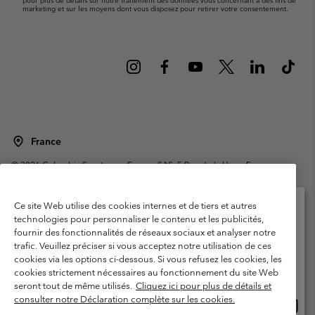
pour plus de détails sur notre traitement des données vous concernant à des fins de
marketing et sur les moyens dont vous disposez pour retirer votre consentement.
France
©
2026
Columbia Sportswear Europe SAS. 5 Rue de la Haye, Espace
Européen de l'entreprise 67300 Schiltigheim, France. Tous droits réservés.
Conditions d'utilisation
Conditions Générales de Vente
Ce site Web utilise des cookies internes et de tiers et autres
Garanties Légales
Politique de confidentialité
technologies pour personnaliser le contenu et les publicités,
fournir des fonctionnalités de réseaux sociaux et analyser notre
Veuillez sélectionner votre pays d’expédition et
Conditions d'utilisation - Membres
trafic. Veuillez préciser si vous acceptez notre utilisation de ces
votre langue
cookies via les options ci-dessous. Si vous refusez les cookies, les
Conditions D'utilisation - Contenu généré par l'utilisateur
Impressum
Achats en ligne disponibles
cookies strictement nécessaires au fonctionnement du site Web
Cookies
Public CBCR
seront tout de même utilisés.
Cliquez ici pour plus de détails et
consulter notre Déclaration complète sur les cookies.
Achat
United States