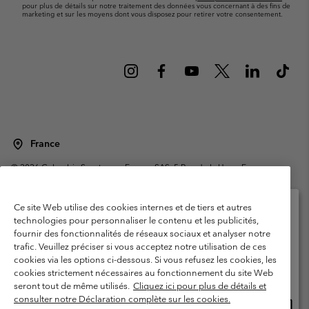
pour plus de détails sur notre traitement des données vous concernant à des fins de
marketing et sur les moyens dont vous disposez pour retirer votre consentement.
France
©
2026
Columbia Sportswear Europe SAS. 5 Rue de la Haye, Espace
Européen de l'entreprise 67300 Schiltigheim, France. Tous droits réservés.
Conditions d'utilisation
Conditions Générales de Vente
Ce site Web utilise des cookies internes et de tiers et autres
Garanties Légales
Politique de confidentialité
technologies pour personnaliser le contenu et les publicités,
fournir des fonctionnalités de réseaux sociaux et analyser notre
Veuillez sélectionner votre pays d’expédition et
Conditions d'utilisation - Membres
trafic. Veuillez préciser si vous acceptez notre utilisation de ces
votre langue
cookies via les options ci-dessous. Si vous refusez les cookies, les
Conditions D'utilisation - Contenu généré par l'utilisateur
Impressum
Achats en ligne disponibles
cookies strictement nécessaires au fonctionnement du site Web
Cookies
Public CBCR
seront tout de même utilisés.
Cliquez ici pour plus de détails et
consulter notre Déclaration complète sur les cookies.
Achat
United States