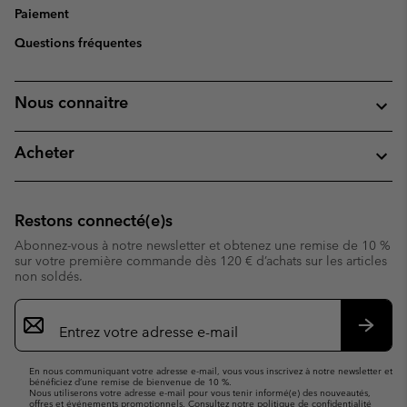
Paiement
Questions fréquentes
Nous connaitre
Acheter
Restons connecté(e)s
Abonnez-vous à notre newsletter et obtenez une remise de 10 %
sur votre première commande dès 120 € d’achats sur les articles
non soldés.
Inscription
par
e-
S’abo
mail
En nous communiquant votre adresse e-mail, vous vous inscrivez à notre newsletter et
bénéficiez d’une remise de bienvenue de 10 %.
Nous utiliserons votre adresse e-mail pour vous tenir informé(e) des nouveautés,
offres et événements promotionnels. Consultez notre
politique de confidentialité