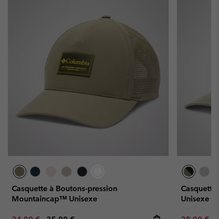
Casquette à Boutons-pression
Casquette
Mountaincap™ Unisexe
Unisexe
Minimum sale price:
Maximum price:
Minimum sa