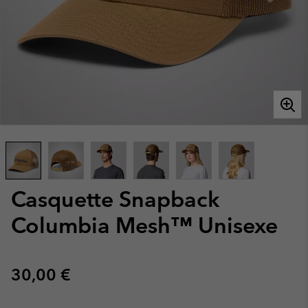
Casquette Snapback
Columbia Mesh™ Unisexe
Regular price:
30,00 €