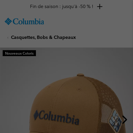
Fin de saison : jusqu'à -50 % !
SKIP
Columbia
TO
Sportswear
CONTENT
Casquettes, Bobs & Chapeaux
SKIP
TO
MAIN
Nouveaux Coloris
NAV
SKIP
TO
SEARCH