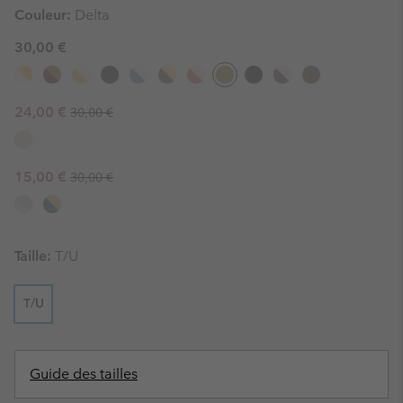
Couleur:
Delta
30,00 €
Regular price:
Sale price:
24,00 €
30,00 €
Regular price:
Sale price:
15,00 €
30,00 €
Taille:
T/U
T/U
Guide des tailles