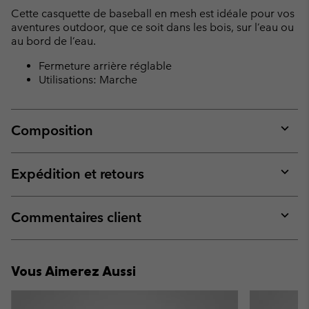
collap
Cette casquette de baseball en mesh est idéale pour vos
sectio
aventures outdoor, que ce soit dans les bois, sur l’eau ou
au bord de l’eau.
Fermeture arrière réglable
Utilisations: Marche
Composition
Expan
or
collap
Expédition et retours
sectio
Expan
or
collap
Commentaires client
sectio
Expan
or
collap
Vous Aimerez Aussi
sectio