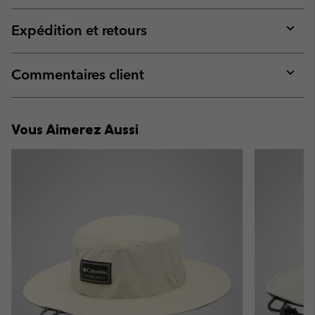
or
collap
Expédition et retours
sectio
Expan
or
collap
Commentaires client
sectio
Expan
or
collap
Vous Aimerez Aussi
sectio