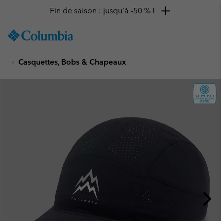
Fin de saison : jusqu'à -50 % !
SKIP
Columbia
TO
Sportswear
CONTENT
Casquettes, Bobs & Chapeaux
SKIP
TO
MAIN
NAV
SKIP
TO
SEARCH