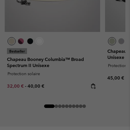
Chapeau B
Bestseller
Unisexe
Chapeau Booney Columbia™ Broad
Spectrum II Unisexe
Protection s
Protection solaire
Regular pr
45,00 €
Minimum sale price:
Maximum price:
32,00 €
-
40,00 €