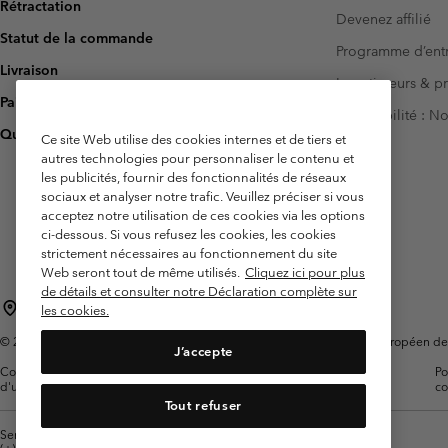
Rétractation
Devenez affilié
Statut de la commande
Programme d’entr
Livraison
Investisseurs & p
Paiement
Accessibilité : 
Questions fréquentes
Ce site Web utilise des cookies internes et de tiers et
autres technologies pour personnaliser le contenu et
les publicités, fournir des fonctionnalités de réseaux
sociaux et analyser notre trafic. Veuillez préciser si vous
acceptez notre utilisation de ces cookies via les options
ci-dessous. Si vous refusez les cookies, les cookies
strictement nécessaires au fonctionnement du site
Web seront tout de même utilisés.
Cliquez ici pour plus
de détails et consulter notre Déclaration complète sur
France
les cookies.
©
2026
Columbia Sportswear Europe SAS. 5 Rue de la Haye, Espace Européen de l'e
J’accepte
Conditions
Conditions Générales de
Garanties
Po
d'utilisation
Vente
Légales
co
Tout refuser
Service client: Lun - Sam de 9h à 13h et de 14h à 18h
(+)33159500000