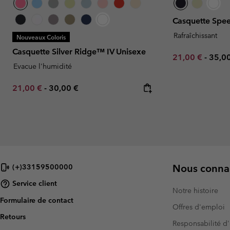
Casquette Spee
Rafraîchissant
Nouveaux Coloris
Casquette Silver Ridge™ IV Unisexe
Minimum sale p
Maxi
21,00 €
-
35,0
Evacue l'humidité
Minimum sale price:
Maximum price:
21,00 €
-
30,00 €
Nous connai
(+)33159500000
Service client
Notre histoire
Formulaire de contact
Offres d'emploi
Retours
Responsabilité d'