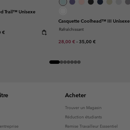
d Trail™ Unisexe
Casquette Coolhead™ III Unisexe
Rafraîchissant
rice:
mum price:
0 €
Minimum sale price:
Maximum price:
28,00 €
-
35,00 €
tre
Acheter
Trouver un Magasin
Réduction étudiants
entreprise
Remise Travailleur Esssentiel