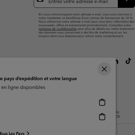
e-
S’a
mail
En nous communiquant votre adresse e-mail, vous vous inscrivez à
notre newsletter et bénéficiez d’une remise de bienvenue de 10 %.
Nous utiliserons votre adresse e-mail pour vous tenir informé(e) des
nouveautés, offres et événements promotionnels. Consultez notre
politique de confidentialité
pour plus de détails sur notre traitement
des données vous concernant à des fins de marketing et sur les
moyens dont vous disposez pour retirer votre consentement.
re pays d’expédition et votre langue
en ligne disponibles
Achats
en
isation - Contenu généré par
Impressum
Cookies
Public
ligne
Achats
CBCR
disponibles
en
ligne
Tous Les Pays
disponibles