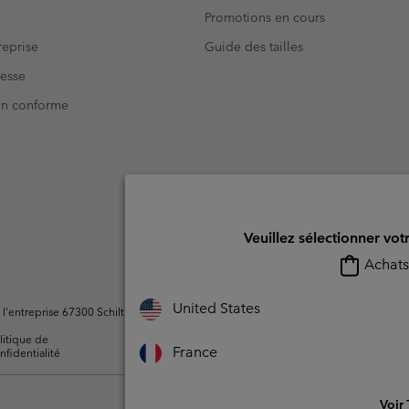
Promotions en cours
eprise
Guide des tailles
resse
Non conforme
Veuillez sélectionner vot
Achats 
United States
ntreprise 67300 Schiltigheim, France. Tous droits réservés.
litique de
Conditions d'utilisation -
Conditions D'util
France
nfidentialité
Membres
l'utilisateur
Voir 