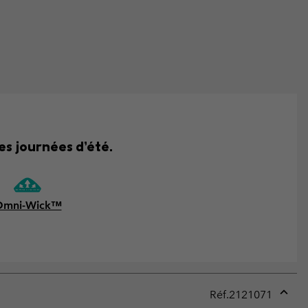
es journées d’été.
Omni-Wick™
Réf.
2121071
Expan