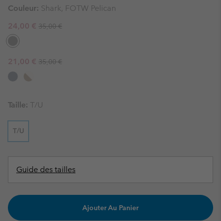
Couleur:
Shark, FOTW Pelican
Regular price:
Sale price:
24,00 €
35,00 €
Regular price:
Sale price:
21,00 €
35,00 €
Taille:
T/U
T/U
Guide des tailles
Ajouter Au Panier