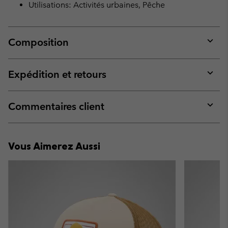
Utilisations: Activités urbaines, Pêche
Composition
Expan
or
collap
Expédition et retours
sectio
Expan
or
collap
Commentaires client
sectio
Expan
or
collap
Vous Aimerez Aussi
sectio