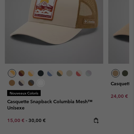
Casquette
Nouveaux Coloris
Minimum sa
24,00 €
-
Casquette Snapback Columbia Mesh™
Unisexe
Minimum sale price:
Maximum price:
15,00 €
-
30,00 €