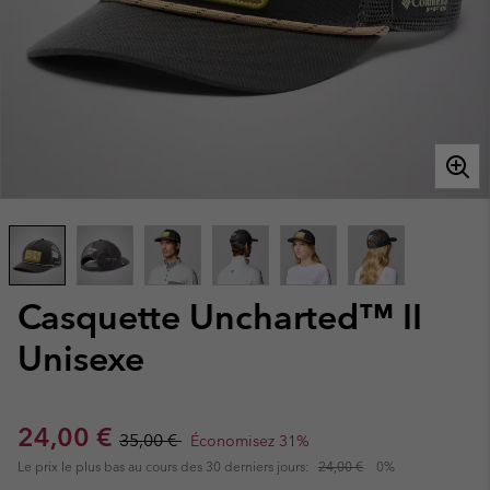
Casquette Uncharted™ II
Unisexe
Sale price:
Regular price:
24,00 €
35,00 €
Économisez 31%
Le prix le plus bas au cours des 30 derniers jours:
24,00 €
0%