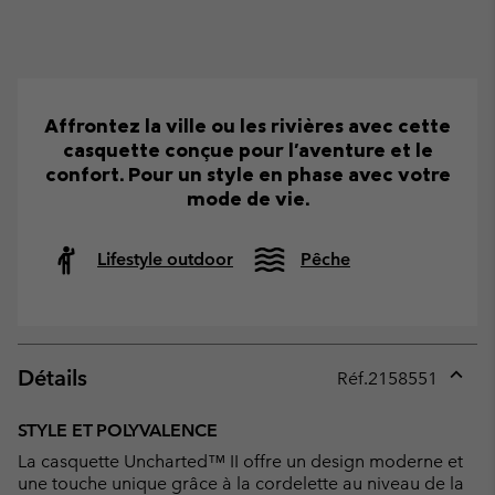
Affrontez la ville ou les rivières avec cette
casquette conçue pour l'aventure et le
confort. Pour un style en phase avec votre
mode de vie.
Lifestyle outdoor
Pêche
Détails
Réf.
2158551
Expan
or
STYLE ET POLYVALENCE
collap
La casquette Uncharted™ II offre un design moderne et
sectio
une touche unique grâce à la cordelette au niveau de la