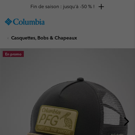
Fin de saison : jusqu'à -50 % !
SKIP
Columbia
TO
Sportswear
CONTENT
Casquettes, Bobs & Chapeaux
SKIP
TO
MAIN
En promo
NAV
SKIP
TO
SEARCH