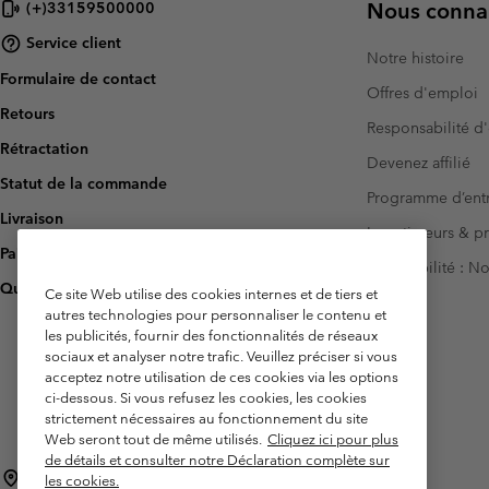
Nous connai
(+)33159500000
Service client
Notre histoire
Formulaire de contact
Offres d'emploi
Retours
Responsabilité d'
Rétractation
Devenez affilié
Statut de la commande
Programme d’entr
Livraison
Investisseurs & p
Paiement
Accessibilité : 
Questions fréquentes
Ce site Web utilise des cookies internes et de tiers et
autres technologies pour personnaliser le contenu et
les publicités, fournir des fonctionnalités de réseaux
sociaux et analyser notre trafic. Veuillez préciser si vous
acceptez notre utilisation de ces cookies via les options
ci-dessous. Si vous refusez les cookies, les cookies
strictement nécessaires au fonctionnement du site
Web seront tout de même utilisés.
Cliquez ici pour plus
de détails et consulter notre Déclaration complète sur
France
les cookies.