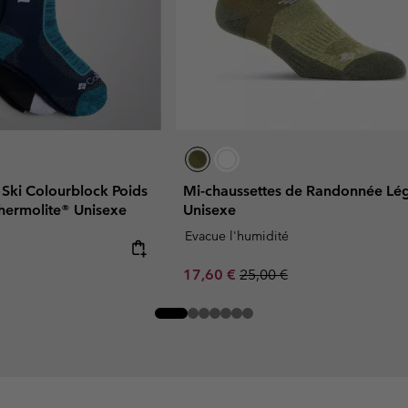
 Ski Colourblock Poids
Mi-chaussettes de Randonnée Lé
Thermolite® Unisexe
Unisexe
Evacue l'humidité
Sale price:
Regular price:
17,60 €
25,00 €