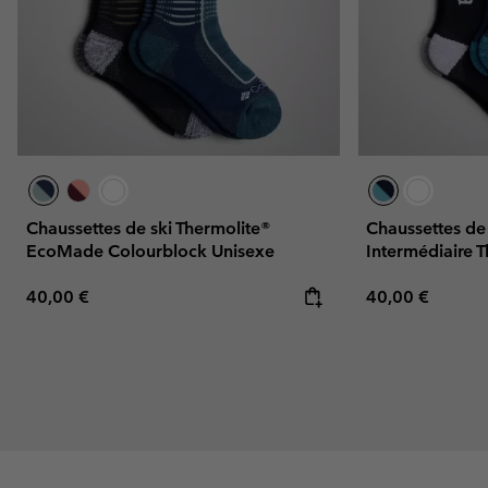
Chaussettes de ski Thermolite®
Chaussettes de
EcoMade Colourblock Unisexe
Intermédiaire 
Regular price:
Regular price:
40,00 €
40,00 €