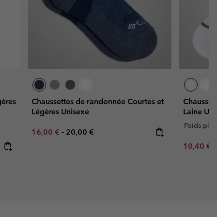
gères
Chaussettes de randonnée Courtes et
Chaussett
Légères Unisexe
Laine Uni
Poids plu
Minimum sale price:
Maximum price:
16,00 €
-
20,00 €
Sale price
R
10,40 €
1