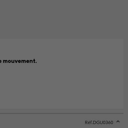
que mouvement.
Réf.
DGU0360
Expan