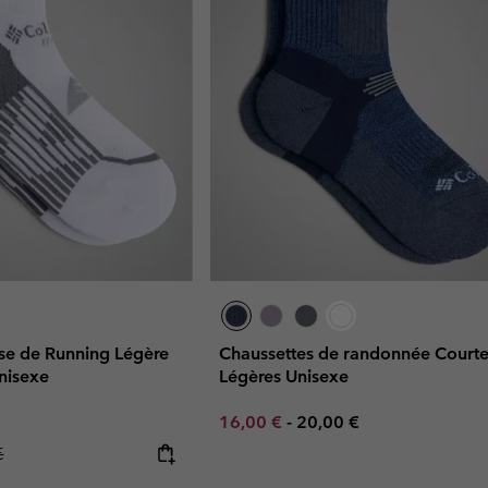
se de Running Légère
Chaussettes de randonnée Courte
Unisexe
Légères Unisexe
Minimum sale price:
Maximum price:
16,00 €
-
20,00 €
r price:
€