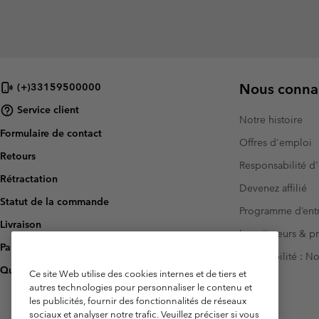
Nous connai
(+)33159500000
Service client
Notre histoire
Formulaire de contact
Offres d'emploi
Retours
Responsabilité d'
Rétractation
Devenez affilié
Statut de la commande
Programme d’entr
Livraison
Investisseurs & p
Paiement
Accessibilité : 
Questions fréquentes
Ce site Web utilise des cookies internes et de tiers et
autres technologies pour personnaliser le contenu et
les publicités, fournir des fonctionnalités de réseaux
sociaux et analyser notre trafic. Veuillez préciser si vous