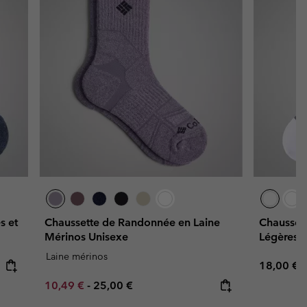
s et
Chaussette de Randonnée en Laine
Chaussett
Mérinos Unisexe
Légères e
Laine mérinos
Regular p
18,00 €
Minimum sale price:
Maximum price:
10,49 €
-
25,00 €