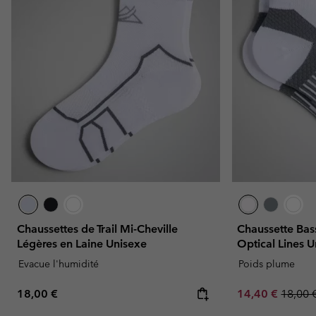
Chaussettes de Trail Mi-Cheville
Chaussette Bas
Légères en Laine Unisexe
Optical Lines 
Evacue l'humidité
Poids plume
Regular price:
Sale price:
Regula
18,00 €
14,40 €
18,00 