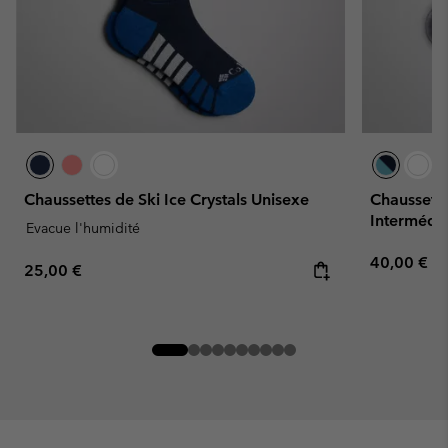
Chaussettes de Ski Ice Crystals Unisexe
Chaussette
Intermédia
Evacue l'humidité
Regular pr
40,00 €
Regular price:
25,00 €