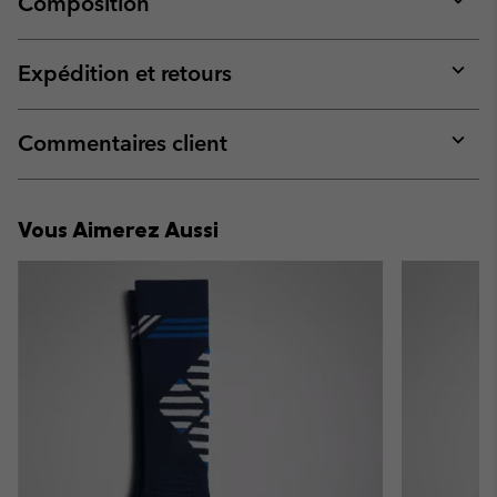
Composition
Expan
or
collap
Expédition et retours
sectio
Expan
or
collap
Commentaires client
sectio
Expan
or
collap
Vous Aimerez Aussi
sectio