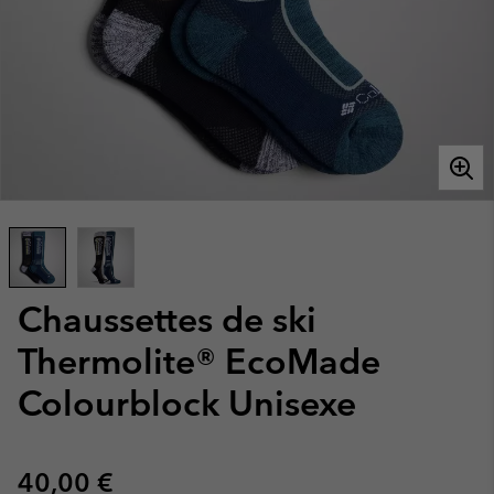
Chaussettes de ski
Thermolite® EcoMade
Colourblock Unisexe
Regular price:
40,00 €