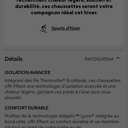
durabilité, ces chaussettes seront votre
compagnon idéal cet hiver.
Sports d’hiver
Détails
Réf.
DGU0564
Expan
or
ISOLATION AVANCÉE
collap
Intégrant des fils Thermolite® EcoMade, ces chaussettes
sectio
offr-FRent une technologie d’isolation avancée et une
chaleur légère, gardant vos pieds à l’aise sans vous
alourdir.
CONFORT DURABLE
Profitez de la technologie Adaptiv™ Lycra® intégrée au
bord-côte, offr-FRant un confort durable et un maintien
sûr tout au long de votre sortie au ski.