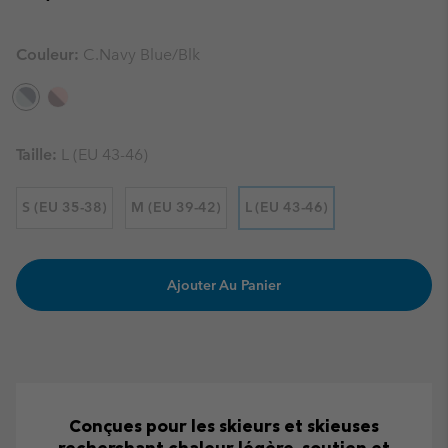
Couleur:
C.Navy Blue/Blk
Taille:
L (EU 43-46)
S (EU 35-38)
M (EU 39-42)
L (EU 43-46)
Ajouter Au Panier
Conçues pour les skieurs et skieuses
recherchant chaleur légère, soutien et