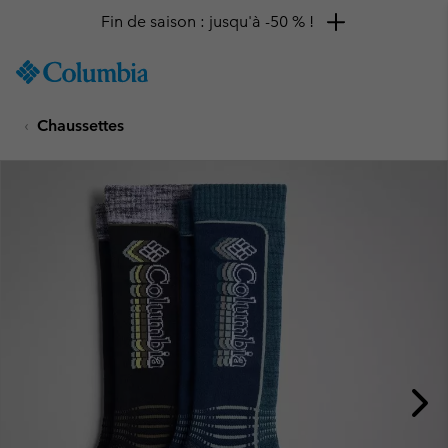
Fin de saison : jusqu'à -50 % !
SKIP
Columbia
TO
Sportswear
CONTENT
Chaussettes
SKIP
TO
MAIN
NAV
SKIP
TO
SEARCH