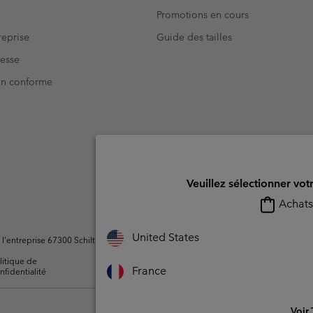
Promotions en cours
eprise
Guide des tailles
resse
Non conforme
Veuillez sélectionner vot
Achats 
United States
ntreprise 67300 Schiltigheim, France. Tous droits réservés.
litique de
Conditions d'utilisation -
Conditions D'util
France
nfidentialité
Membres
l'utilisateur
Voir 