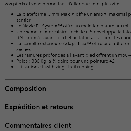
vos pieds et vous permettant d’aller plus loin, plus vite.
La plateforme Omni-Max™ offre un amorti maximal po
sentier
Le Navic Fit System™ offre un maintien naturel au mil
Une semelle intercalaire Techlite+™ enveloppe le talo
déflexion à l’avant-pied et au talon absorbent les chocs
La semelle extérieure Adapt Trax™ offre une adhére
sèches
Les rainures profondes à l’avant-pied offrent un mou
Poids : 336.0g la ½ paire pour une pointure 42
Utilisations: Fast hiking, Trail running
Composition
Expédition et retours
Commentaires client