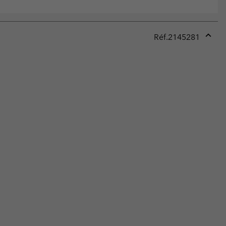
Réf.
2145281
Expan
or
collap
sectio