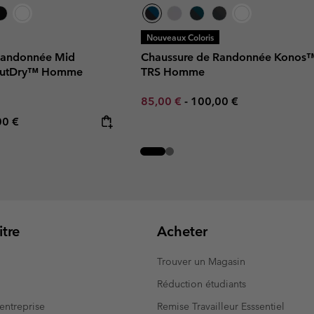
Nouveaux Coloris
Randonnée Mid
Chaussure de Randonnée Konos
OutDry™ Homme
TRS Homme
Minimum sale price:
Maximum price:
85,00 €
-
100,00 €
rice:
mum price:
00 €
tre
Acheter
Trouver un Magasin
Réduction étudiants
entreprise
Remise Travailleur Esssentiel