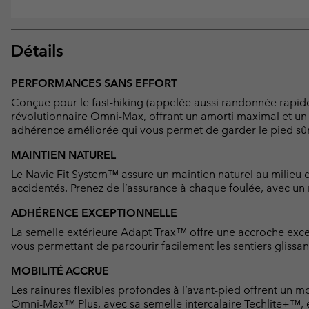
Détails
PERFORMANCES SANS EFFORT
Conçue pour le fast-hiking (appelée aussi randonnée rapide
révolutionnaire Omni-Max, offrant un amorti maximal et un c
adhérence améliorée qui vous permet de garder le pied sûr,
MAINTIEN NATUREL
Le Navic Fit System™ assure un maintien naturel au milieu du
accidentés. Prenez de l’assurance à chaque foulée, avec un 
ADHÉRENCE EXCEPTIONNELLE
La semelle extérieure Adapt Trax™ offre une accroche exc
vous permettant de parcourir facilement les sentiers glissant
MOBILITÉ ACCRUE
Les rainures flexibles profondes à l’avant-pied offrent un 
Omni-Max™ Plus, avec sa semelle intercalaire Techlite+™, en