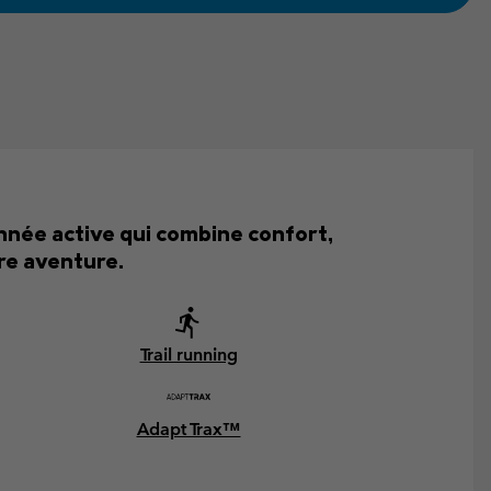
nnée active qui combine confort,
re aventure.
Trail running
Adapt Trax™