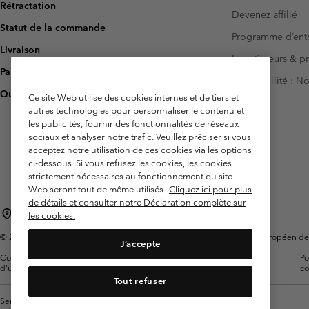
Rétractation
Devenez affilié
Statut de la commande
Programme d’entr
Livraison
Investisseurs & p
Paiement
Accessibilité : 
Questions fréquentes
Ce site Web utilise des cookies internes et de tiers et
autres technologies pour personnaliser le contenu et
les publicités, fournir des fonctionnalités de réseaux
sociaux et analyser notre trafic. Veuillez préciser si vous
acceptez notre utilisation de ces cookies via les options
ci-dessous. Si vous refusez les cookies, les cookies
strictement nécessaires au fonctionnement du site
Web seront tout de même utilisés.
Cliquez ici pour plus
de détails et consulter notre Déclaration complète sur
France
les cookies.
©
2026
Columbia Sportswear Europe SAS. 5 Rue de la Haye, Espace Européen de l'e
J’accepte
Conditions
Conditions Générales de
Garanties
Po
d'utilisation
Vente
Légales
co
Tout refuser
Service client: Lun - Sam de 9h à 13h et de 14h à 18h