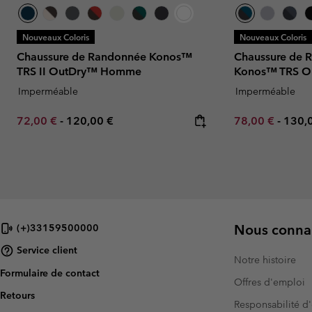
Nouveaux Coloris
Nouveaux Coloris
Chaussure de Randonnée Konos™
Chaussure de 
TRS II OutDry™ Homme
Konos™ TRS 
Imperméable
Imperméable
Minimum sale price:
Maximum price:
Minimum sale p
Maxi
72,00 €
-
120,00 €
78,00 €
-
130,
Nous connai
(+)33159500000
Service client
Notre histoire
Formulaire de contact
Offres d'emploi
Retours
Responsabilité d'