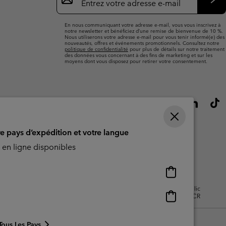
par
e-
S’a
mail
En nous communiquant votre adresse e-mail, vous vous inscrivez à
notre newsletter et bénéficiez d’une remise de bienvenue de 10 %.
Nous utiliserons votre adresse e-mail pour vous tenir informé(e) des
nouveautés, offres et événements promotionnels. Consultez notre
politique de confidentialité
pour plus de détails sur notre traitement
des données vous concernant à des fins de marketing et sur les
moyens dont vous disposez pour retirer votre consentement.
re pays d’expédition et votre langue
en ligne disponibles
Achats
en
isation - Contenu généré par
Impressum
Cookies
Public
ligne
Achats
CBCR
disponibles
en
ligne
Tous Les Pays
disponibles