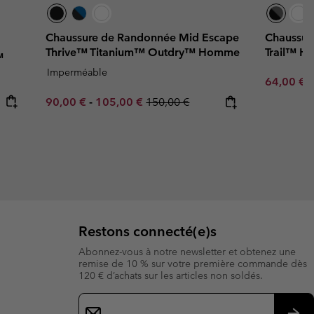
Chaussure de Randonnée Mid Escape
Chaussur
Thrive™ Titanium™ Outdry™ Homme
Trail™ 
™
Imperméable
Sale price
R
64,00 €
8
Minimum sale price:
Maximum sale price:
Regular price:
90,00 €
-
105,00 €
150,00 €
Restons connecté(e)s
Abonnez-vous à notre newsletter et obtenez une
remise de 10 % sur votre première commande dès
120 € d’achats sur les articles non soldés.
Inscription