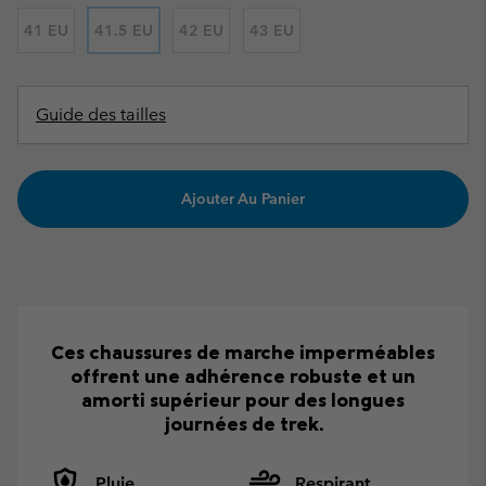
41 EU
41.5 EU
42 EU
43 EU
Guide des tailles
Ajouter Au Panier
Ces chaussures de marche imperméables
offrent une adhérence robuste et un
amorti supérieur pour des longues
journées de trek.
Pluie
Respirant