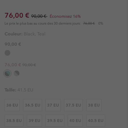
Sale price:
Regular price:
76,00 €
90,00 €
Économisez 16%
Le prix le plus bas au cours des 30 derniers jours:
76,00 €
0%
Couleur:
Black, Teal
90,00 €
Regular price:
Sale price:
76,00 €
90,00 €
Taille:
41.5 EU
36 EU
36.5 EU
37 EU
37.5 EU
38 EU
38.5 EU
39 EU
39.5 EU
40 EU
40.5 EU