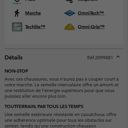
Marche
Omni-Tech™
Techlite™
Omni-Grip™
Détails
Réf.
2099881
Expan
or
NON-STOP
collap
Avec ces chaussures, vous n’aurez pas à couper court à
sectio
votre marche. La semelle intercalaire offre un amorti et
une restitution de l’énergie supérieurs pour que vous
puissiez aller encore plus loin.
TOUT-TERRAIN, PAR TOUS LES TEMPS
Une semelle extérieure résistante en caoutchouc offre
une adhérence optimale pour tous les obstacles sur
sentier, tandis qu’une construction chausson