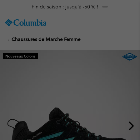
Fin de saison : jusqu'à -50 % !
SKIP
Columbia
TO
Sportswear
CONTENT
Chaussures de Marche Femme
SKIP
TO
MAIN
Nouveaux Coloris
NAV
SKIP
TO
SEARCH