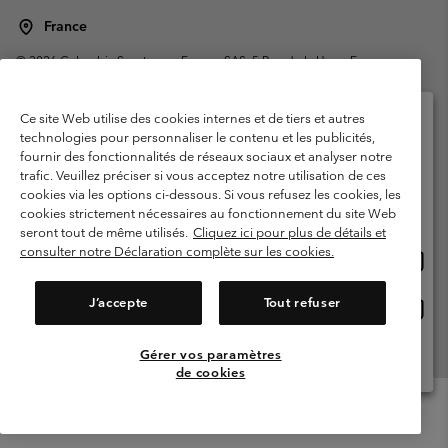
France
©
2026
Columbia Sportswear Europe SAS. 5 Rue de la Haye, Espace
Européen de l'entreprise 67300 Schiltigheim, France. Tous droits réservés.
Conditions d'utilisation
Conditions Générales de Vente
Ce site Web utilise des cookies internes et de tiers et autres
Garanties Légales
Politique de confidentialité
technologies pour personnaliser le contenu et les publicités,
fournir des fonctionnalités de réseaux sociaux et analyser notre
Veuillez sélectionner votre pays d’expédition et
Conditions d'utilisation - Membres
trafic. Veuillez préciser si vous acceptez notre utilisation de ces
votre langue
cookies via les options ci-dessous. Si vous refusez les cookies, les
Conditions D'utilisation - Contenu généré par l'utilisateur
Impressum
Achats en ligne disponibles
cookies strictement nécessaires au fonctionnement du site Web
Cookies
Public CBCR
seront tout de même utilisés.
Cliquez ici pour plus de détails et
consulter notre Déclaration complète sur les cookies.
Achat
United States
en
Service client: Lun - Sam de 9h à 13h et de 14h à 18h
(+)33159500000
ligne
J’accepte
Tout refuser
Achat
France
dispon
en
ligne
Gérer vos paramètres
Voir Tous Les Pays
dispon
de cookies
Menu
Rechercher
Connexion
Mini
Cart