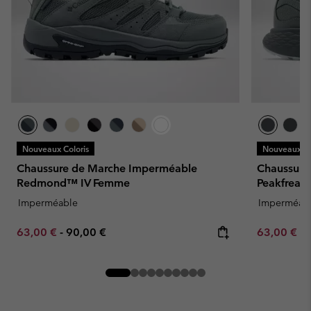
Nouveaux Coloris
Nouveaux Co
Chaussure de Marche Imperméable
Chaussure
Redmond™ IV Femme
Peakfrea
Imperméable
Imperméab
Minimum sale price:
Maximum price:
Minimum sa
63,00 €
-
90,00 €
63,00 €
-