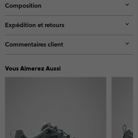
Composition
Expan
or
collap
Expédition et retours
sectio
Expan
or
collap
Commentaires client
sectio
Expan
or
collap
Vous Aimerez Aussi
sectio