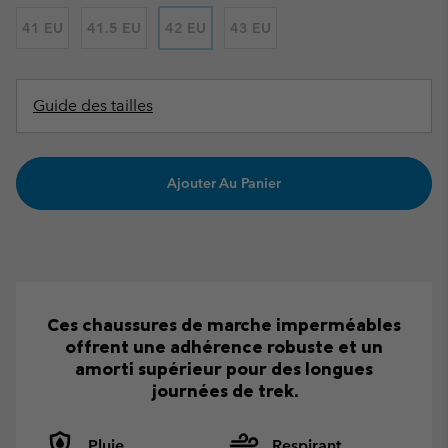
41 EU
41.5 EU
42 EU
43 EU
Guide des tailles
Ajouter Au Panier
Ces chaussures de marche imperméables
offrent une adhérence robuste et un
amorti supérieur pour des longues
journées de trek.
Pluie
Respirant