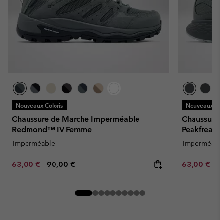
Nouveaux Coloris
Nouveaux Co
Chaussure de Marche Imperméable
Chaussure
Redmond™ IV Femme
Peakfrea
Imperméable
Imperméab
Minimum sale price:
Maximum price:
Minimum sa
63,00 €
-
90,00 €
63,00 €
-