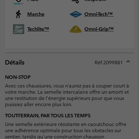
Marche
Omni-Tech™
Techlite™
Omni-Grip™
Détails
Réf.
2099881
Expan
or
NON-STOP
collap
Avec ces chaussures, vous n’aurez pas à couper court à
sectio
votre marche. La semelle intercalaire offre un amorti et
une restitution de l’énergie supérieurs pour que vous
puissiez aller encore plus loin.
TOUT-TERRAIN, PAR TOUS LES TEMPS
Une semelle extérieure résistante en caoutchouc offre
une adhérence optimale pour tous les obstacles sur
sentier, tandis qu’une construction chausson