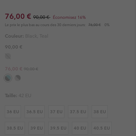
Sale price:
Regular price:
76,00 €
90,00 €
Économisez 16%
Le prix le plus bas au cours des 30 derniers jours:
76,00 €
0%
Couleur:
Black, Teal
90,00 €
Regular price:
Sale price:
76,00 €
90,00 €
Taille:
42 EU
36 EU
36.5 EU
37 EU
37.5 EU
38 EU
38.5 EU
39 EU
39.5 EU
40 EU
40.5 EU