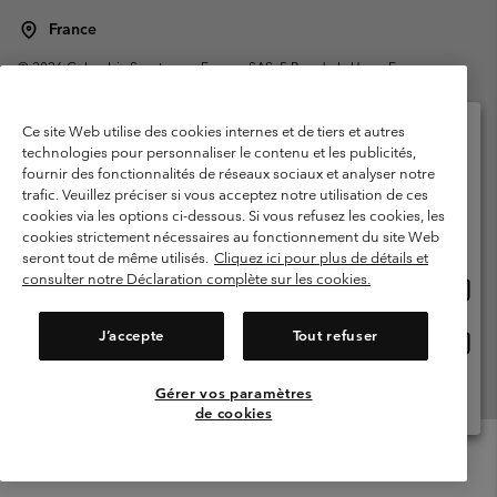
France
©
2026
Columbia Sportswear Europe SAS. 5 Rue de la Haye, Espace
Européen de l'entreprise 67300 Schiltigheim, France. Tous droits réservés.
Conditions d'utilisation
Conditions Générales de Vente
Ce site Web utilise des cookies internes et de tiers et autres
Garanties Légales
Politique de confidentialité
technologies pour personnaliser le contenu et les publicités,
fournir des fonctionnalités de réseaux sociaux et analyser notre
Veuillez sélectionner votre pays d’expédition et
Conditions d'utilisation - Membres
trafic. Veuillez préciser si vous acceptez notre utilisation de ces
votre langue
cookies via les options ci-dessous. Si vous refusez les cookies, les
Conditions D'utilisation - Contenu généré par l'utilisateur
Impressum
Achats en ligne disponibles
cookies strictement nécessaires au fonctionnement du site Web
Cookies
Public CBCR
seront tout de même utilisés.
Cliquez ici pour plus de détails et
consulter notre Déclaration complète sur les cookies.
Achat
United States
en
Service client: Lun - Sam de 9h à 13h et de 14h à 18h
(+)33159500000
ligne
J’accepte
Tout refuser
Achat
France
dispon
en
ligne
Gérer vos paramètres
Voir Tous Les Pays
dispon
de cookies
Menu
Rechercher
Connexion
Mini
Cart