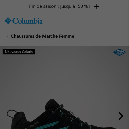
Fin de saison : jusqu'à -50 % !
SKIP
Columbia
TO
Sportswear
CONTENT
Chaussures de Marche Femme
SKIP
TO
MAIN
Nouveaux Coloris
NAV
SKIP
TO
SEARCH