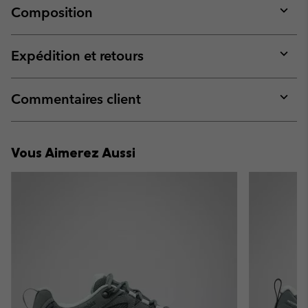
Composition
Expan
or
collap
Expédition et retours
sectio
Expan
or
collap
Commentaires client
sectio
Expan
or
collap
Vous Aimerez Aussi
sectio