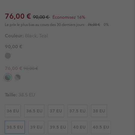
Sale price:
Regular price:
76,00 €
90,00 €
Économisez 16%
Le prix le plus bas au cours des 30 derniers jours:
76,00 €
0%
Couleur:
Black, Teal
90,00 €
Regular price:
Sale price:
76,00 €
90,00 €
Taille:
38.5 EU
36 EU
36.5 EU
37 EU
37.5 EU
38 EU
38.5 EU
39 EU
39.5 EU
40 EU
40.5 EU