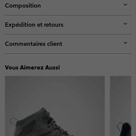
Composition
Expan
or
collap
Expédition et retours
sectio
Expan
or
collap
Commentaires client
sectio
Expan
or
collap
Vous Aimerez Aussi
sectio