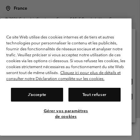
France
©
2026
Columbia Sportswear Europe SAS. 5 Rue de la Haye, Espace
Européen de l'entreprise 67300 Schiltigheim, France. Tous droits réservés.
Conditions d'utilisation
Conditions Générales de Vente
Ce site Web utilise des cookies internes et de tiers et autres
Garanties Légales
Politique de confidentialité
technologies pour personnaliser le contenu et les publicités,
fournir des fonctionnalités de réseaux sociaux et analyser notre
Veuillez sélectionner votre pays d’expédition et
Conditions d'utilisation - Membres
trafic. Veuillez préciser si vous acceptez notre utilisation de ces
votre langue
cookies via les options ci-dessous. Si vous refusez les cookies, les
Conditions D'utilisation - Contenu généré par l'utilisateur
Impressum
Achats en ligne disponibles
cookies strictement nécessaires au fonctionnement du site Web
Cookies
Public CBCR
seront tout de même utilisés.
Cliquez ici pour plus de détails et
consulter notre Déclaration complète sur les cookies.
Achat
United States
en
Service client: Lun - Sam de 9h à 13h et de 14h à 18h
(+)33159500000
ligne
J’accepte
Tout refuser
Achat
France
dispon
en
ligne
Gérer vos paramètres
Voir Tous Les Pays
dispon
de cookies
Menu
Rechercher
Connexion
Mini
Cart