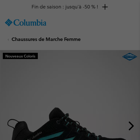
Fin de saison : jusqu'à -50 % !
SKIP
Columbia
TO
Sportswear
CONTENT
Chaussures de Marche Femme
SKIP
TO
MAIN
Nouveaux Coloris
NAV
SKIP
TO
SEARCH