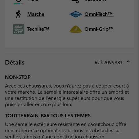
Marche
Omni-Tech™
Techlite™
Omni-Grip™
Détails
Réf.
2099881
Expan
or
NON-STOP
collap
Avec ces chaussures, vous n’aurez pas à couper court à
sectio
votre marche. La semelle intercalaire offre un amorti et
une restitution de l’énergie supérieurs pour que vous
puissiez aller encore plus loin.
TOUT-TERRAIN, PAR TOUS LES TEMPS
Une semelle extérieure résistante en caoutchouc offre
une adhérence optimale pour tous les obstacles sur
sentier, tandis qu’une construction chausson