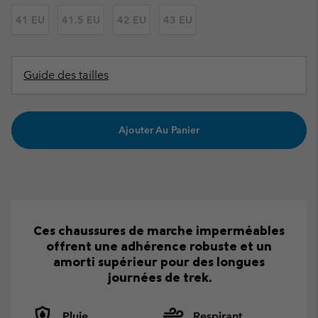
41 EU
41.5 EU
42 EU
43 EU
Guide des tailles
Ajouter Au Panier
Ces chaussures de marche imperméables
offrent une adhérence robuste et un
amorti supérieur pour des longues
journées de trek.
Pluie
Respirant