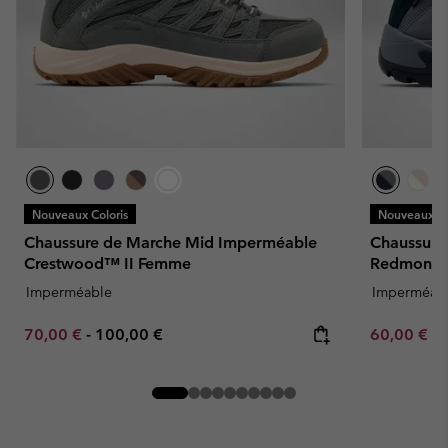
Nouveaux Coloris
Nouveaux Co
Chaussure de Marche Mid Imperméable
Chaussure
Crestwood™ II Femme
Redmond™
Imperméable
Imperméab
Minimum sale price:
Maximum price:
Minimum sa
70,00 €
-
100,00 €
60,00 €
-