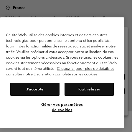
France
©
2026
Columbia Sportswear Europe SAS. 5 Rue de la Haye, Espace
Européen de l'entreprise 67300 Schiltigheim, France. Tous droits réservés.
Conditions d'utilisation
Conditions Générales de Vente
Ce site Web utilise des cookies internes et de tiers et autres
Garanties Légales
Politique de confidentialité
technologies pour personnaliser le contenu et les publicités,
fournir des fonctionnalités de réseaux sociaux et analyser notre
Veuillez sélectionner votre pays d’expédition et
Conditions d'utilisation - Membres
trafic. Veuillez préciser si vous acceptez notre utilisation de ces
votre langue
cookies via les options ci-dessous. Si vous refusez les cookies, les
Conditions D'utilisation - Contenu généré par l'utilisateur
Impressum
Achats en ligne disponibles
cookies strictement nécessaires au fonctionnement du site Web
Cookies
Public CBCR
seront tout de même utilisés.
Cliquez ici pour plus de détails et
consulter notre Déclaration complète sur les cookies.
Achat
United States
en
Service client: Lun - Sam de 9h à 13h et de 14h à 18h
(+)33159500000
ligne
J’accepte
Tout refuser
Achat
France
dispon
en
ligne
Gérer vos paramètres
Voir Tous Les Pays
dispon
de cookies
Menu
Rechercher
Connexion
Mini
Cart