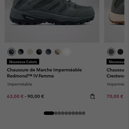
Nouveaux Coloris
Nouveaux Co
Chaussure de Marche Imperméable
Chaussure
Redmond™ IV Femme
Crestwoo
Imperméable
Imperméab
Minimum sale price:
Maximum price:
Minimum sa
63,00 €
-
90,00 €
70,00 €
-