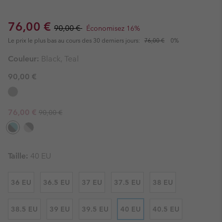
Sale price:
Regular price:
76,00 €
90,00 €
Économisez 16%
Le prix le plus bas au cours des 30 derniers jours:
76,00 €
0%
Couleur:
Black, Teal
90,00 €
Regular price:
Sale price:
76,00 €
90,00 €
Taille:
40 EU
36 EU
36.5 EU
37 EU
37.5 EU
38 EU
38.5 EU
39 EU
39.5 EU
40 EU
40.5 EU