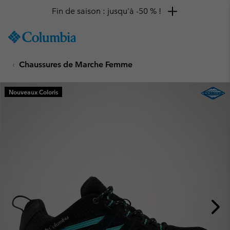
Fin de saison : jusqu'à -50 % !
SKIP
Columbia
TO
Sportswear
CONTENT
Chaussures de Marche Femme
SKIP
TO
MAIN
Nouveaux Coloris
NAV
SKIP
TO
SEARCH