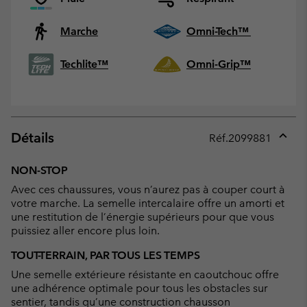
Marche
Omni-Tech™
Techlite™
Omni-Grip™
Détails
Réf.
2099881
Expan
or
NON-STOP
collap
Avec ces chaussures, vous n’aurez pas à couper court à
sectio
votre marche. La semelle intercalaire offre un amorti et
une restitution de l’énergie supérieurs pour que vous
puissiez aller encore plus loin.
TOUT-TERRAIN, PAR TOUS LES TEMPS
Une semelle extérieure résistante en caoutchouc offre
une adhérence optimale pour tous les obstacles sur
sentier, tandis qu’une construction chausson