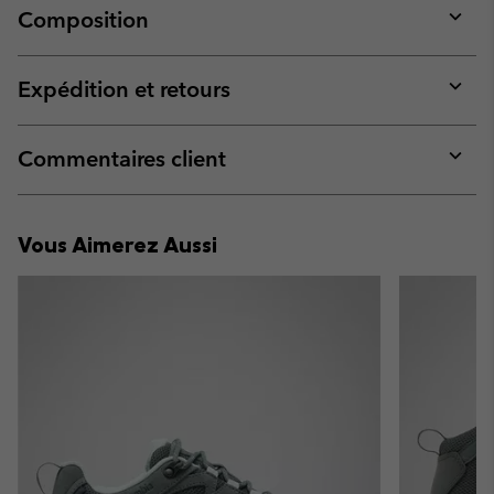
Composition
Expan
or
collap
Expédition et retours
sectio
Expan
or
collap
Commentaires client
sectio
Expan
or
collap
Vous Aimerez Aussi
sectio