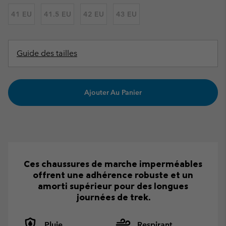
41 EU
41.5 EU
42 EU
43 EU
Guide des tailles
Ajouter Au Panier
Ces chaussures de marche imperméables
offrent une adhérence robuste et un
amorti supérieur pour des longues
journées de trek.
Pluie
Respirant