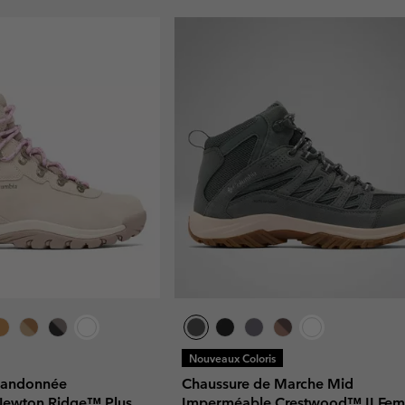
Nouveaux Coloris
Randonnée
Chaussure de Marche Mid
Newton Ridge™ Plus
Imperméable Crestwood™ II Fe