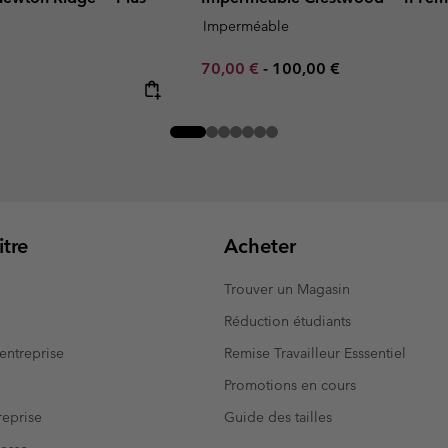
Imperméable
Minimum sale price:
Maximum price:
70,00 €
-
100,00 €
tre
Acheter
Trouver un Magasin
Réduction étudiants
entreprise
Remise Travailleur Esssentiel
Promotions en cours
eprise
Guide des tailles