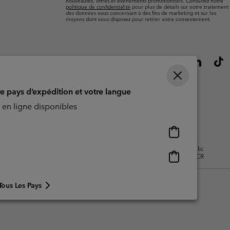
nouveautés, offres et événements promotionnels. Consultez notre
politique de confidentialité
pour plus de détails sur notre traitement
des données vous concernant à des fins de marketing et sur les
moyens dont vous disposez pour retirer votre consentement.
re pays d’expédition et votre langue
en ligne disponibles
Achats
en
isation - Contenu généré par
Impressum
Cookies
Public
ligne
Achats
CBCR
disponibles
en
ligne
Tous Les Pays
disponibles