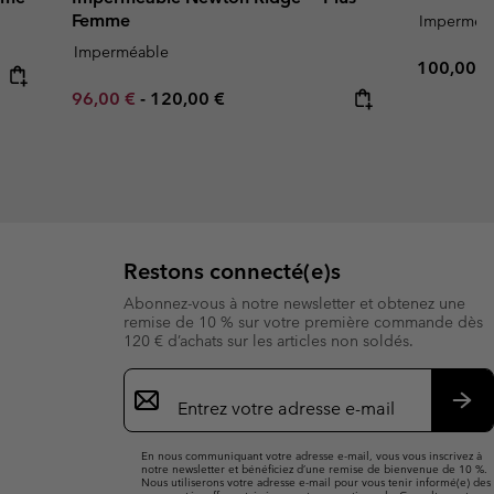
Femme
Imperméa
Imperméable
Regular p
100,00 €
Minimum sale price:
Maximum price:
96,00 €
-
120,00 €
Restons connecté(e)s
Abonnez-vous à notre newsletter et obtenez une
remise de 10 % sur votre première commande dès
120 € d’achats sur les articles non soldés.
Inscription
par
e-
S’a
mail
En nous communiquant votre adresse e-mail, vous vous inscrivez à
notre newsletter et bénéficiez d’une remise de bienvenue de 10 %.
Nous utiliserons votre adresse e-mail pour vous tenir informé(e) des