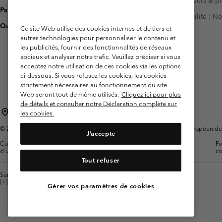
Investisseurs & p
Paiement
Accessibilité : 
Questions fréquentes
Ce site Web utilise des cookies internes et de tiers et
autres technologies pour personnaliser le contenu et
les publicités, fournir des fonctionnalités de réseaux
sociaux et analyser notre trafic. Veuillez préciser si vous
acceptez notre utilisation de ces cookies via les options
ci-dessous. Si vous refusez les cookies, les cookies
strictement nécessaires au fonctionnement du site
Web seront tout de même utilisés.
Cliquez ici pour plus
de détails et consulter notre Déclaration complète sur
France
les cookies.
©
2026
Columbia Sportswear Europe SAS. 5 Rue de la Haye, Espace Européen de l'e
J’accepte
Conditions
Conditions Générales de
Garanties
Po
d'utilisation
Vente
Légales
co
Tout refuser
Service client: Lun - Sam de 9h à 13h et de 14h à 18h
(+)33159500000
Gérer vos paramètres de cookies