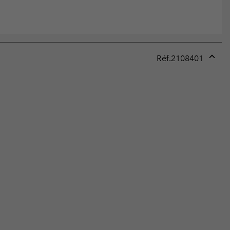
Réf.
2108401
Expan
or
collap
sectio