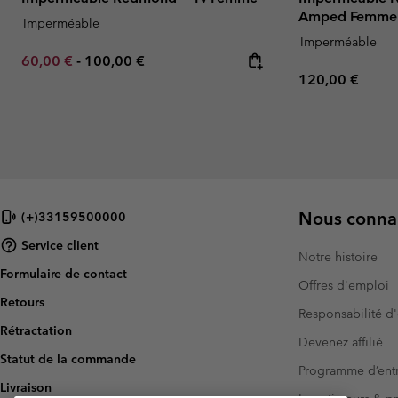
Amped Femme
Imperméable
Imperméable
Minimum sale price:
Maximum price:
60,00 €
-
100,00 €
Regular price:
120,00 €
Nous connai
(+)33159500000
Service client
Notre histoire
Formulaire de contact
Offres d'emploi
Retours
Responsabilité d'
Rétractation
Devenez affilié
Statut de la commande
Programme d’entr
Livraison