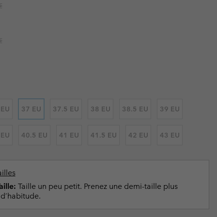
ours de cou
ours de cou
r price:
€
Guide Des Articles Imperméables
Guide Des Articles Imperméables
i & d'hiver
i & d'Hiver
r price:
 grandes tailles
articles femme
€
articles homme
 EU
37 EU
37.5 EU
38 EU
38.5 EU
39 EU
 EU
40.5 EU
41 EU
41.5 EU
42 EU
43 EU
illes
ille:
Taille un peu petit. Prenez une demi-taille plus
d’habitude.