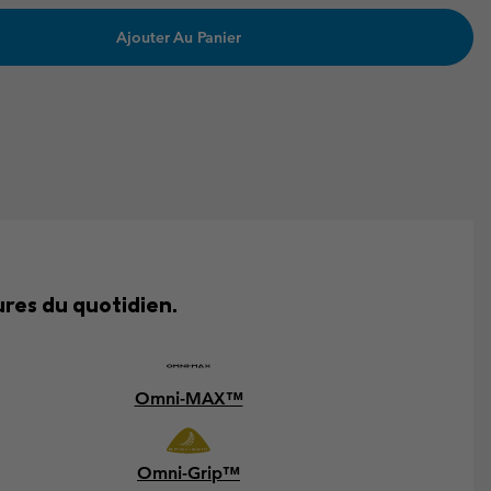
Ajouter Au Panier
res du quotidien.
Omni-MAX™
Omni-Grip™