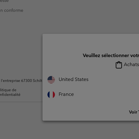
resse
Non conforme
Veuillez sélectionner vot
Achats 
United States
ntreprise 67300 Schiltigheim, France. Tous droits réservés.
litique de
Conditions d'utilisation -
Conditions D'util
France
nfidentialité
Membres
l'utilisateur
Voir 