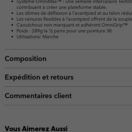
Système OmniMax™ : Une semelle intercalaire Techlit
contribuent à créer une plateforme stable.
Les dômes de déflexion à l’avantpied et au talon rédu
Les rainures flexibles à l’avantpied offrent de la soup
Caoutchouc non marquant et adhérent OmniGrip™
Poids : 289g la ½ paire pour une pointure 38
Utilisations: Marche
Composition
Expédition et retours
Commentaires client
Vous Aimerez Aussi