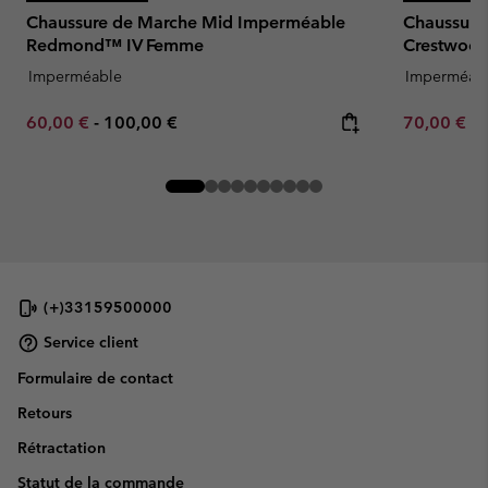
Chaussure de Marche Mid Imperméable
Chaussure
Redmond™ IV Femme
Crestwoo
Imperméable
Imperméab
Minimum sale price:
Maximum price:
Minimum sa
60,00 €
-
100,00 €
70,00 €
-
(+)33159500000
Service client
Formulaire de contact
Retours
Rétractation
Statut de la commande