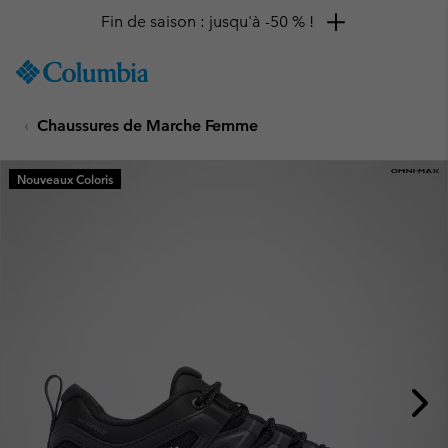
Fin de saison : jusqu'à -50 % !
SKIP
Columbia
TO
Sportswear
CONTENT
Chaussures de Marche Femme
SKIP
TO
MAIN
Nouveaux Coloris
NAV
SKIP
TO
SEARCH