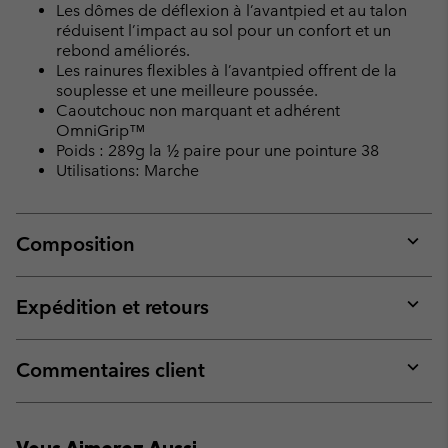
Les dômes de déflexion à l’avantpied et au talon
réduisent l’impact au sol pour un confort et un
rebond améliorés.
Les rainures flexibles à l’avantpied offrent de la
souplesse et une meilleure poussée.
Caoutchouc non marquant et adhérent
OmniGrip™
Poids : 289g la ½ paire pour une pointure 38
Utilisations: Marche
Composition
Expan
or
collap
Expédition et retours
sectio
Expan
or
collap
Commentaires client
sectio
Expan
or
collap
Vous Aimerez Aussi
sectio