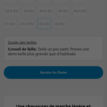
38.5 EU
39 EU
39.5 EU
40 EU
40.5 EU
41 EU
41.5 EU
42 EU
43 EU
Guide des tailles
Conseil de Taille:
Taille un peu petit. Prenez une
demi-taille plus grande que d’habitude.
Ajouter Au Panier
Une chaussures de marche légère et