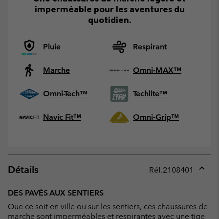
imperméable pour les aventures du
quotidien.
Pluie
Respirant
Marche
Omni-MAX™
Omni-Tech™
Techlite™
Navic Fit™
Omni-Grip™
Détails
Réf.
2108401
Expan
or
DES PAVÉS AUX SENTIERS
collap
Que ce soit en ville ou sur les sentiers, ces chaussures de
sectio
marche sont imperméables et respirantes avec une tige