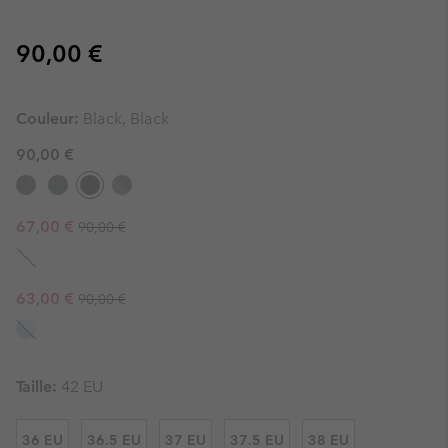
Regular price:
90,00 €
Couleur:
Black, Black
90,00 €
Regular price:
Sale price:
67,00 €
90,00 €
Regular price:
Sale price:
63,00 €
90,00 €
Taille:
42 EU
36 EU
36.5 EU
37 EU
37.5 EU
38 EU