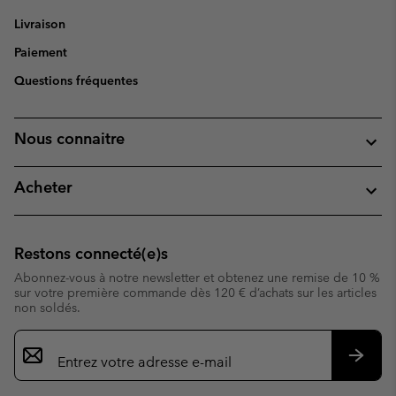
Livraison
Paiement
Questions fréquentes
Nous connaitre
Acheter
Restons connecté(e)s
Abonnez-vous à notre newsletter et obtenez une remise de 10 %
sur votre première commande dès 120 € d’achats sur les articles
non soldés.
Inscription
par
e-
S’abo
mail