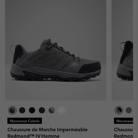
Nouveaux Coloris
Nouveaux Co
Chaussure de Marche Imperméable
Chaussure
Redmond™ IV Homme
Redmond