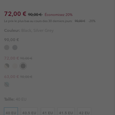
Sale price:
Regular price:
72,00 €
90,00 €
Économisez 20%
Le prix le plus bas au cours des 30 derniers jours:
90,00 €
-20%
Couleur:
Black, Silver Grey
90,00 €
Regular price:
Sale price:
72,00 €
90,00 €
Regular price:
Sale price:
63,00 €
90,00 €
Taille:
40 EU
40 EU
40.5 EU
41 EU
41.5 EU
42 EU