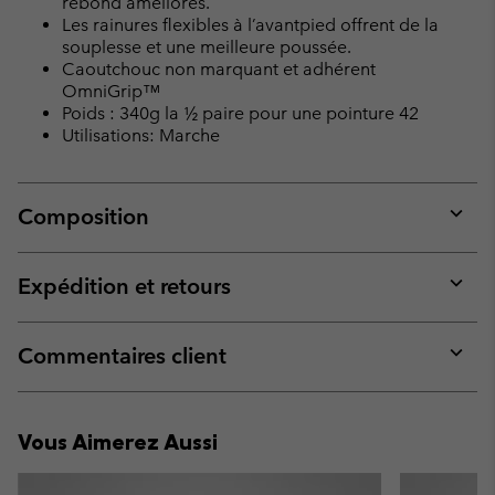
rebond améliorés.
Les rainures flexibles à l’avantpied offrent de la
souplesse et une meilleure poussée.
Caoutchouc non marquant et adhérent
OmniGrip™
Poids : 340g la ½ paire pour une pointure 42
Utilisations: Marche
Composition
Expan
or
collap
Expédition et retours
sectio
Expan
or
collap
Commentaires client
sectio
Expan
or
collap
Vous Aimerez Aussi
sectio