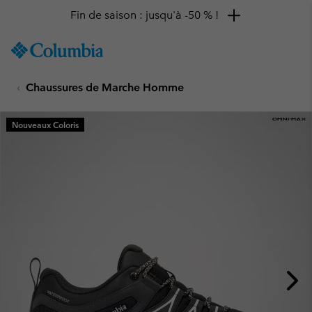
Fin de saison : jusqu'à -50 % !
SKIP
Columbia
TO
Sportswear
CONTENT
Chaussures de Marche Homme
SKIP
TO
MAIN
Nouveaux Coloris
NAV
SKIP
TO
SEARCH