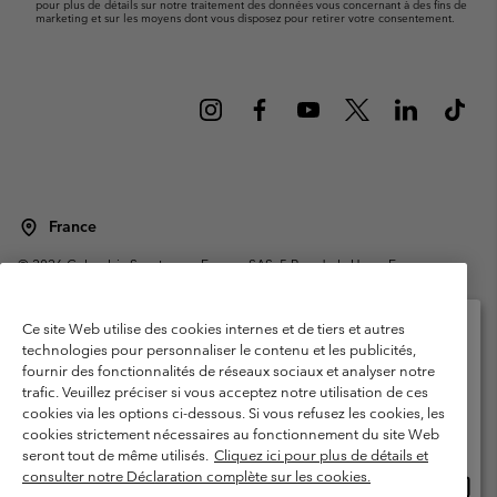
pour plus de détails sur notre traitement des données vous concernant à des fins de
marketing et sur les moyens dont vous disposez pour retirer votre consentement.
France
©
2026
Columbia Sportswear Europe SAS. 5 Rue de la Haye, Espace
Européen de l'entreprise 67300 Schiltigheim, France. Tous droits réservés.
Conditions d'utilisation
Conditions Générales de Vente
Ce site Web utilise des cookies internes et de tiers et autres
Garanties Légales
Politique de confidentialité
technologies pour personnaliser le contenu et les publicités,
fournir des fonctionnalités de réseaux sociaux et analyser notre
Veuillez sélectionner votre pays d’expédition et
Conditions d'utilisation - Membres
trafic. Veuillez préciser si vous acceptez notre utilisation de ces
votre langue
cookies via les options ci-dessous. Si vous refusez les cookies, les
Conditions D'utilisation - Contenu généré par l'utilisateur
Impressum
Achats en ligne disponibles
cookies strictement nécessaires au fonctionnement du site Web
Cookies
Public CBCR
seront tout de même utilisés.
Cliquez ici pour plus de détails et
consulter notre Déclaration complète sur les cookies.
Achat
United States