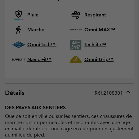
Pluie
Respirant
Marche
Omni-MAX™
Omni-Tech™
Techlite™
Navic Fit™
Omni-Grip™
Détails
Réf.
2108301
Expan
or
DES PAVÉS AUX SENTIERS
collap
Que ce soit en ville ou sur les sentiers, ces chaussures de
sectio
marche sont imperméables et respirantes avec une tige
en maille durable et une cage en cuir pour un ajustement
au milieu du pied.