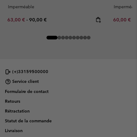
Imperméable
Imperméab
Minimum sale price:
Maximum price:
Minimum sa
63,00 €
-
90,00 €
60,00 €
-
(+)33159500000
Service client
Formulaire de contact
Retours
Rétractation
Statut de la commande
Livraison